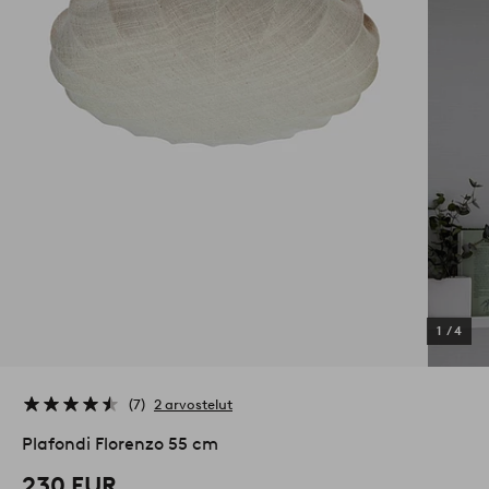
1
/
4
7
2 arvostelut
Plafondi Florenzo 55 cm
230 EUR