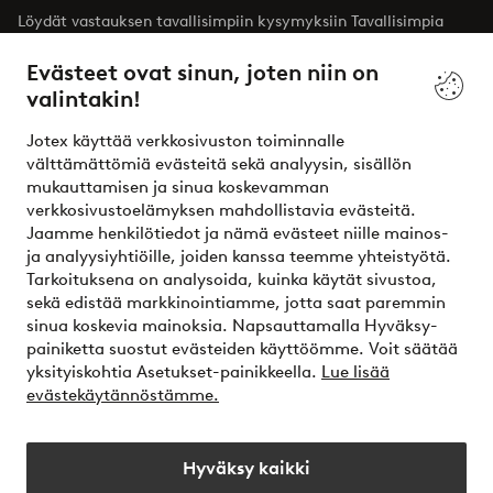
Löydät vastauksen tavallisimpiin kysymyksiin Tavallisimpia
kysymyksiä -osiosta. Löydät täältä myös yhteystietomme.
Evästeet ovat sinun, joten niin on
valintakin!
Asiakaspalvelu
Tilaukset
Maksutavat
T
Jotex käyttää verkkosivuston toiminnalle
välttämättömiä evästeitä sekä analyysin, sisällön
mukauttamisen ja sinua koskevamman
Omat sivut
verkkosivustoelämyksen mahdollistavia evästeitä.
Jaamme henkilötiedot ja nämä evästeet niille mainos-
Tietoa Jotexista
ja analyysiyhtiöille, joiden kanssa teemme yhteistyötä.
Tarkoituksena on analysoida, kuinka käytät sivustoa,
sekä edistää markkinointiamme, jotta saat paremmin
Palvelumme
sinua koskevia mainoksia. Napsauttamalla Hyväksy-
painiketta suostut evästeiden käyttöömme. Voit säätää
yksityiskohtia Asetukset-painikkeella.
Lue lisää
Ehdot
evästekäytännöstämme.
Ystävät
Hyväksy kaikki