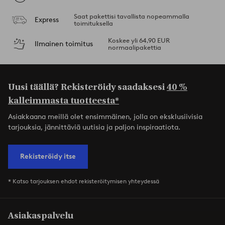
Saat pakettisi tavallista nopeammalla
Express
toimituksella
Koskee yli 64,90 EUR
Ilmainen toimitus
normaalipakettia
Uusi täällä? Rekisteröidy saadaksesi
40 %
kalleimmasta tuotteesta*
Asiakkaana meillä olet ensimmäinen, jolla on eksklusiivisia
tarjouksia, jännittäviä uutisia ja paljon inspiraatiota.
Rekisteröidy itse
* Katso tarjouksen ehdot rekisteröitymisen yhteydessä
Asiakaspalvelu