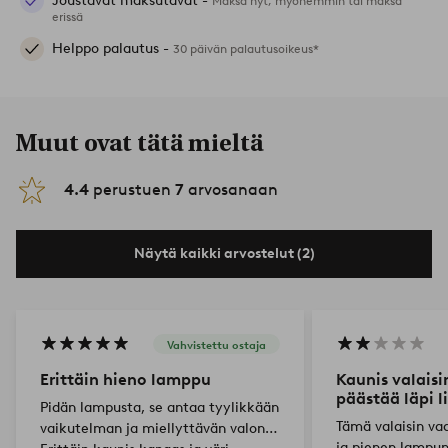
Joustavat maksutavat -
Maksa nyt, myöhemmin tai maksa
erissä
Helppo palautus -
30 päivän palautusoikeus*
Muut ovat tätä mieltä
4.4
perustuen
7
arvosanaan
Näytä kaikki arvostelut (2)
Vahvistettu ostaja
Erittäin hieno lamppu
Kaunis valaisi
päästää läpi l
Pidän lampusta, se antaa tyylikkään
Tämä valaisin va
vaikutelman ja miellyttävän valon.
ja pienen lampun