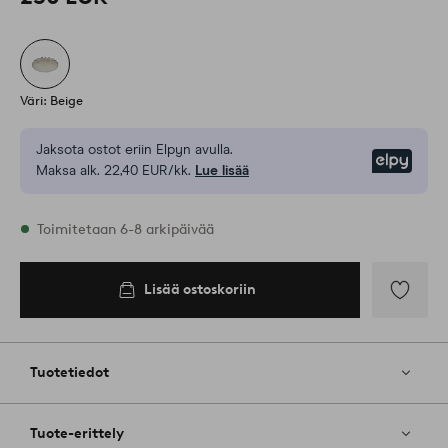
Väri: Beige
Jaksota ostot eriin Elpyn avulla.
Elpy
Maksa alk. 22,40 EUR/kk.
Lue lisää
Varastossa
Toimitetaan 6-8 arkipäivää
Lisää ostoskoriin
Lisää
ostoskoriin
Lisää
suosikkeih
Tuotetiedot
Tuote-erittely