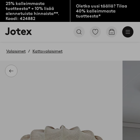
25% kalleimmasta
Oletko uusi täällä? Tilaa
tuotteesta* + 10% lisää
40% kalleimmasta
alennetuista hinnoista**.
tuotteesta*
Koodi: 424882
Jotex-
Siirry
Siirry
logo
merkittyihin
ostoskoriin
–
suosikkituotteisiin
siirry
Valaisimet
Kattovalaisimet
aloitussivulle
Takaisin