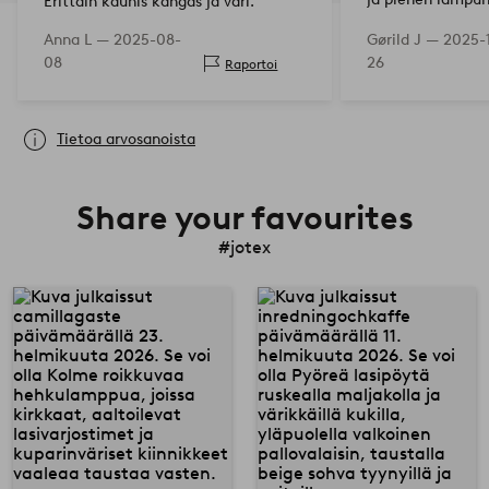
Erittäin kaunis kangas ja väri.
haasteita lampu
Asennusohjeet ovat mukana. Aluksi
Anna L —
2025-08-
Gørild J —
2025-
valonvoimakkuud
en huomannut erittäin ohutta
08
26
Raportoi
etsinnän jälkeen
mutteria enkä…
Tietoa arvosanoista
Share your favourites
#jotex