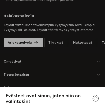
Asiakaspalvelu
Löydät vastauksen tavallisimpiin kysymyksiin Tavallisimpia
kysymyksiä -osiosta. Löydät täältä myös yhteystietomme.
Asiakaspalvelu
Tilaukset
Maksutavat
T
Omat sivut
Tietoa Jotexista
Palvelumme
Evästeet ovat sinun, joten niin on
valintakin!
Ehdot