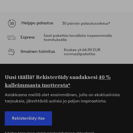
Helppo palautus
30 päivän palautusoikeus*
Saat pakettisi tavallista nopeammalla
Express
toimituksella
Koskee yli 64,90 EUR
Ilmainen toimitus
normaalipakettia
Uusi täällä? Rekisteröidy saadaksesi
40 %
kalleimmasta tuotteesta*
Asiakkaana meillä olet ensimmäinen, jolla on eksklusiivisia
tarjouksia, jännittäviä uutisia ja paljon inspiraatiota.
Rekisteröidy itse
* Katso tarjouksen ehdot rekisteröitymisen yhteydessä