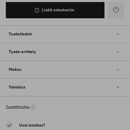
Lisää ostoskoriin
Lisää
suosikkeih
Tuotetiedot
Tuote-erittely
Maksu
Toimitus
Tuoteilmoitus
Uusi asiakas?