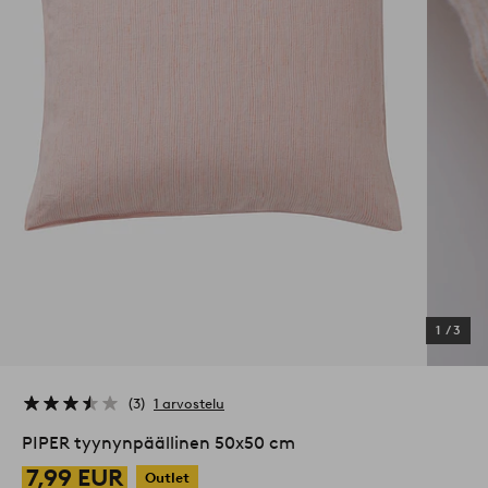
1
/
3
3
1 arvostelu
PIPER tyynynpäällinen 50x50 cm
7,99 EUR
Outlet