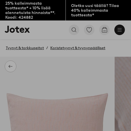
25% kalleimmasta
Oletko uusi täällä? Tilaa
tuotteesta* + 10% lisää
40% kalleimmasta
alennetuista hinnoista**.
tuotteesta*
Koodi: 424882
Jotex-
Siirry
Siirry
logo
merkittyihin
ostoskoriin
–
suosikkituotteisiin
siirry
Tyynyt & torkkupeitot
Koristetyynyt & tyynynpäälliset
aloitussivulle
Takaisin