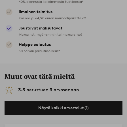
40% alennusta kalleimmasta tuotteesta*
Ilmainen toimitus
Koskee yli 64,90 euron normaalipaketteja*
Joustavat maksutavat
Maksa nyt, myöhemmin tai maksa erissä
Helppo palautus
30 päivän palautusoikeus*
Muut ovat tätä mieltä
3.3
perustuen
3
arvosanaan
Näytä kaikki arvostelut (1)