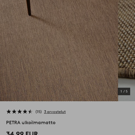
1
/
5
15
3 arvostelut
PETRA ulkoilmamatto
34,99 EUR