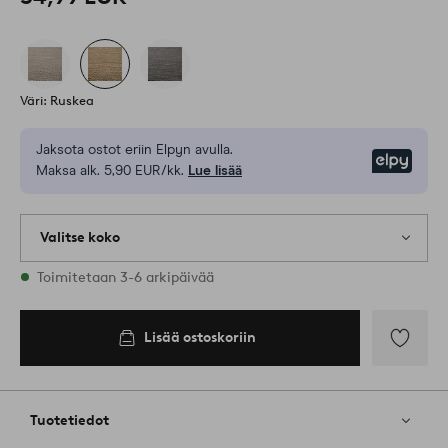
Väri: Ruskea
Jaksota ostot eriin Elpyn avulla.
Elpy
Maksa alk. 5,90 EUR/kk.
Lue lisää
Valitse koko
Varastossa on kaikkia kokoja
Toimitetaan 3-6 arkipäivää
80X150
Lisää ostoskoriin
Lisää
ostoskoriin
Lisää
suosikkeih
Tuotetiedot