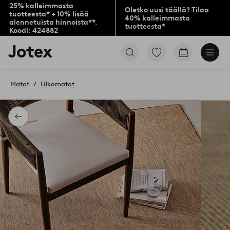
25% kalleimmasta
Oletko uusi täällä? Tilaa
tuotteesta* + 10% lisää
40% kalleimmasta
alennetuista hinnoista**.
tuotteesta*
Koodi: 424882
Jotex-
Siirry
Siirry
logo
merkittyihin
ostoskoriin
–
suosikkituotteisiin
siirry
Matot
Ulkomatot
aloitussivulle
Takaisin