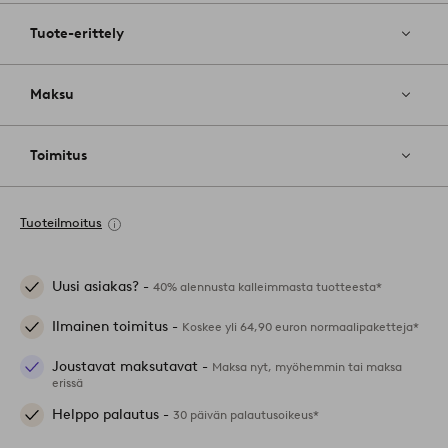
Tuote-erittely
Maksu
Toimitus
Tuoteilmoitus
Uusi asiakas? -
40% alennusta kalleimmasta tuotteesta*
Ilmainen toimitus -
Koskee yli 64,90 euron normaalipaketteja*
Joustavat maksutavat -
Maksa nyt, myöhemmin tai maksa
erissä
Helppo palautus -
30 päivän palautusoikeus*