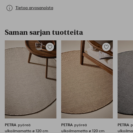
Tietoa arvosanoista
Saman sarjan tuotteita
Lisää
Lisää
suosikkeihin
suosikkeihin
PETRA
pyöreä
PETRA
pyöreä
PETRA
p
ulkoilmamatto ø 120 cm
ulkoilmamatto ø 120 cm
ulkoilm