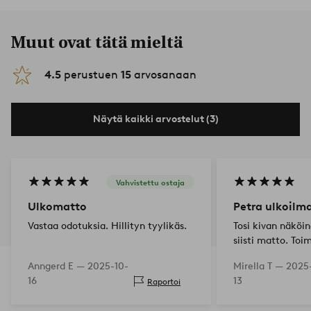
Muut ovat tätä mieltä
4.5
perustuen
15
arvosanaan
Näytä kaikki arvostelut (3)
Vahvistettu ostaja
Ulkomatto
Petra ulkoil
Vastaa odotuksia. Hillityn tyylikäs.
Tosi kivan näköin
siisti matto. Toi
täydellisesti. My
Anngerd E —
2025-10-
Mirella T —
2025
pääsee helposti r
16
13
Raportoi