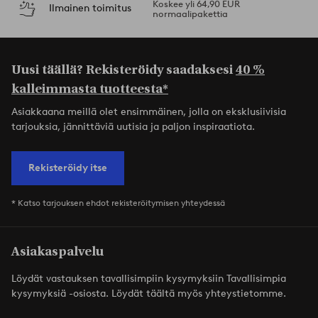
Koskee yli 64,90 EUR
Ilmainen toimitus
normaalipakettia
Uusi täällä? Rekisteröidy saadaksesi
40 %
kalleimmasta tuotteesta*
Asiakkaana meillä olet ensimmäinen, jolla on eksklusiivisia
tarjouksia, jännittäviä uutisia ja paljon inspiraatiota.
Rekisteröidy itse
* Katso tarjouksen ehdot rekisteröitymisen yhteydessä
Asiakaspalvelu
Löydät vastauksen tavallisimpiin kysymyksiin Tavallisimpia
kysymyksiä -osiosta. Löydät täältä myös yhteystietomme.