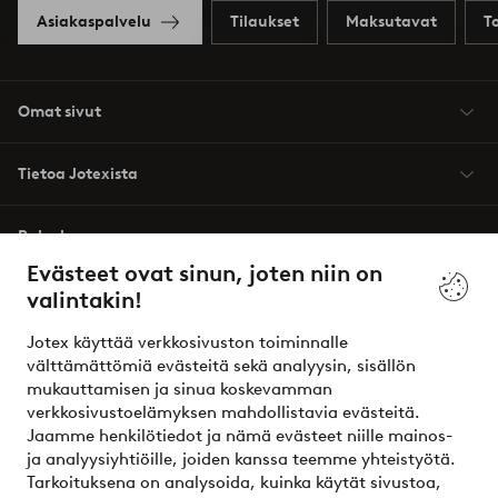
Asiakaspalvelu
Tilaukset
Maksutavat
T
Omat sivut
Tietoa Jotexista
Palvelumme
Evästeet ovat sinun, joten niin on
valintakin!
Ehdot
Jotex käyttää verkkosivuston toiminnalle
Ystävät
välttämättömiä evästeitä sekä analyysin, sisällön
mukauttamisen ja sinua koskevamman
verkkosivustoelämyksen mahdollistavia evästeitä.
Jaamme henkilötiedot ja nämä evästeet niille mainos-
Turvalliset maksut – maksa nyt tai erissä
ja analyysiyhtiöille, joiden kanssa teemme yhteistyötä.
Tarkoituksena on analysoida, kuinka käytät sivustoa,
Haluatko tietää
lisää maksuvaihtoehdoistamme
?