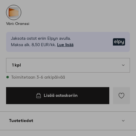
Väri: Oranssi
Jaksota ostot eriin Elpyn avulla.
Elpy
Maksa alk. 8,50 EUR/kk.
Lue lisää
1 kpl
Varastossa
Toimitetaan 3-6 arkipäivää
Lisää ostoskoriin
Lisää
suosikkeih
Tuotetiedot