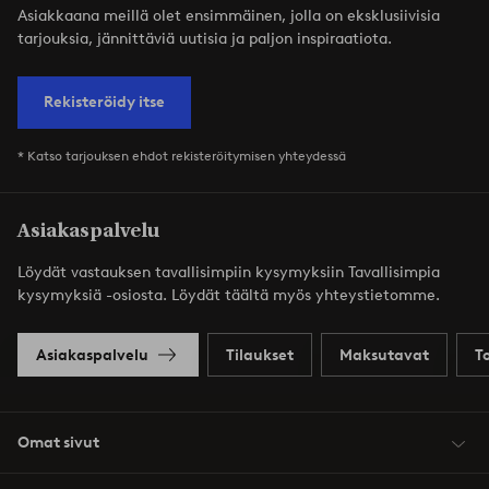
Asiakkaana meillä olet ensimmäinen, jolla on eksklusiivisia
tarjouksia, jännittäviä uutisia ja paljon inspiraatiota.
Rekisteröidy itse
* Katso tarjouksen ehdot rekisteröitymisen yhteydessä
Asiakaspalvelu
Löydät vastauksen tavallisimpiin kysymyksiin Tavallisimpia
kysymyksiä -osiosta. Löydät täältä myös yhteystietomme.
Asiakaspalvelu
Tilaukset
Maksutavat
T
Omat sivut