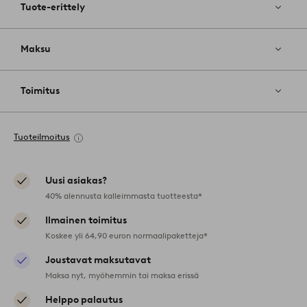
Tuote-erittely
Maksu
Toimitus
Tuoteilmoitus
Uusi asiakas?
40% alennusta kalleimmasta tuotteesta*
Ilmainen toimitus
Koskee yli 64,90 euron normaalipaketteja*
Joustavat maksutavat
Maksa nyt, myöhemmin tai maksa erissä
Helppo palautus