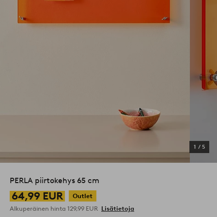
1
/
5
PERLA piirtokehys 65 cm
64,99 EUR
Outlet
Alkuperäinen hinta
129,99 EUR
Lisätietoja