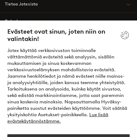
Tietoa Jotexista
Palvelumme
Evästeet ovat sinun, joten niin on
valintakin!
Ehdot
Jotex käyttää verkkosivuston toiminnalle
Ystävät
välttämättömiä evästeitä sekä analyysin, sisällön
mukauttamisen ja sinua koskevamman
verkkosivustoelämyksen mahdollistavia evästeitä.
Jaamme henkilötiedot ja nämä evästeet niille mainos-
Turvalliset maksut – maksa nyt tai erissä
ja analyysiyhtiöille, joiden kanssa teemme yhteistyötä.
Tarkoituksena on analysoida, kuinka käytät sivustoa,
Haluatko tietää
lisää maksuvaihtoehdoistamme
?
sekä edistää markkinointiamme, jotta saat paremmin
elpy
sinua koskevia mainoksia. Napsauttamalla Hyväksy-
painiketta suostut evästeiden käyttöömme. Voit säätää
yksityiskohtia Asetukset-painikkeella.
Lue lisää
evästekäytännöstämme.
Suomi - Valitse maa