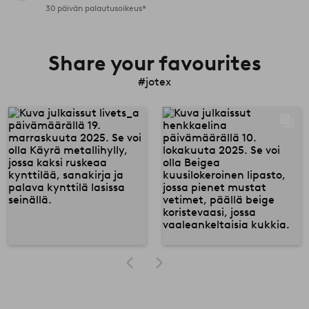
30 päivän palautusoikeus*
Share your favourites
#jotex