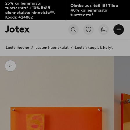
25% kalleimmasta
Oletko uusi täällä? Tilaa
tuotteesta* + 10% lisää
40% kalleimmasta
alennetuista hinnoista**.
tuotteesta*
Koodi: 424882
Jotex-
Siirry
Siirry
logo
merkittyihin
ostoskoriin
–
suosikkituotteisiin
siirry
Lastenhuone
Lasten huonekalut
Lasten kaapit & hyllyt
aloitussivulle
Takaisin