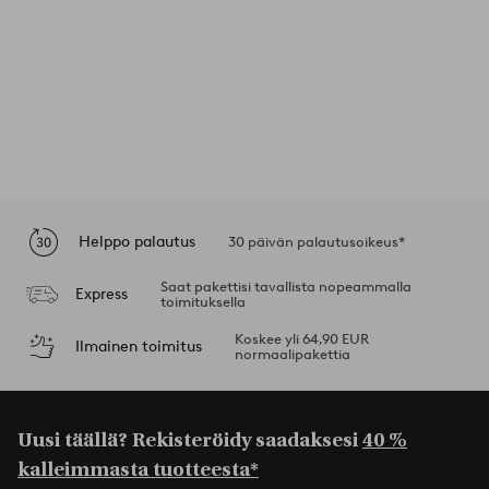
Helppo palautus
30 päivän palautusoikeus*
Saat pakettisi tavallista nopeammalla
Express
toimituksella
Koskee yli 64,90 EUR
Ilmainen toimitus
normaalipakettia
Uusi täällä? Rekisteröidy saadaksesi
40 %
kalleimmasta tuotteesta*