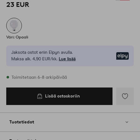
23 EUR
Väri: Opaali
Jaksota ostot eriin Elpyn avulla.
Elpy
Maksa alk. 4,90 EUR/kk.
Lue lisää
Varastossa
Toimitetaan 6-8 arkipäivää
Lisää ostoskoriin
Lisää
ostoskoriin
Lisää
suosikkeih
Tuotetiedot