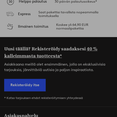
Helppo palautus
30 päivän palautusoikeus*
Saat pakettisi tavallista nopeammalla
Express
toimituksella
Koskee yli 64,90 EUR
Ilmainen toimitus
normaalipakettia
Uusi täällä? Rekisteröidy saadaksesi
40 %
kalleimmasta tuotteesta*
Asiakkaana meillä olet ensimmäinen, jolla on eksklusiivisia
tarjouksia, jännittäviä uutisia ja paljon inspiraatiota.
Rekisteröidy itse
* Katso tarjouksen ehdot rekisteröitymisen yhteydessä
Asiakaspalvelu