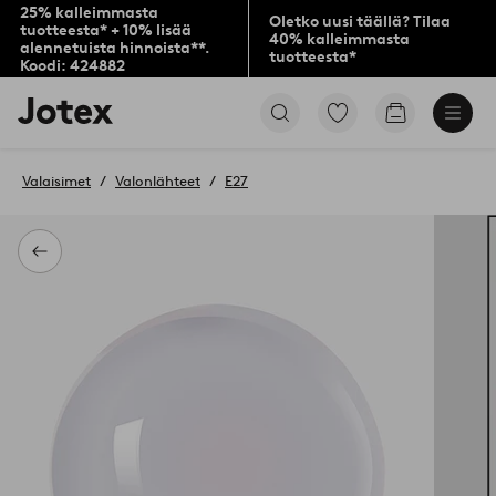
25% kalleimmasta
Oletko uusi täällä? Tilaa
tuotteesta* + 10% lisää
40% kalleimmasta
alennetuista hinnoista**.
tuotteesta*
Koodi: 424882
Jotex-
Siirry
Siirry
logo
merkittyihin
ostoskoriin
–
suosikkituotteisiin
siirry
Valaisimet
Valonlähteet
E27
aloitussivulle
Takaisin