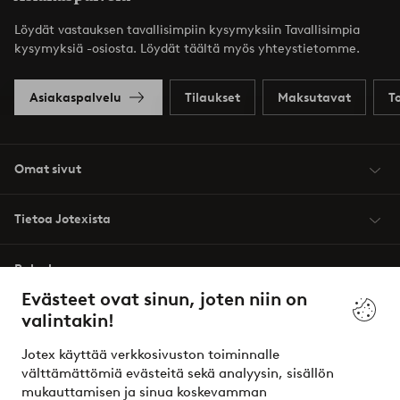
Löydät vastauksen tavallisimpiin kysymyksiin Tavallisimpia
kysymyksiä -osiosta. Löydät täältä myös yhteystietomme.
Asiakaspalvelu
Tilaukset
Maksutavat
T
Omat sivut
Tietoa Jotexista
Palvelumme
Evästeet ovat sinun, joten niin on
valintakin!
Ehdot
Jotex käyttää verkkosivuston toiminnalle
Ystävät
välttämättömiä evästeitä sekä analyysin, sisällön
mukauttamisen ja sinua koskevamman