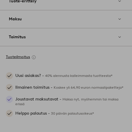
Tuote-erittely
Maksu
Toimitus
Tuoteilmoitus
Uusi asiakas? -
40% alennusta kalleimmasta tuotteesta*
Ilmainen toimitus -
Koskee yli 64,90 euron normaalipaketteja*
Joustavat maksutavat -
Maksa nyt, myöhemmin tai maksa
erissä
Helppo palautus -
30 päivän palautusoikeus*