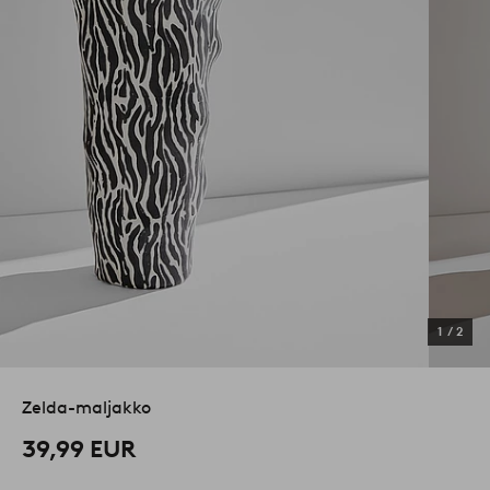
1
/
2
Zelda-maljakko
39,99 EUR