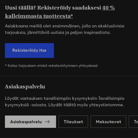
Uusi täällä? Rekisteröidy saadaksesi
40 %
kalleimmasta tuotteesta*
Asiakkaana meillä olet ensimmäinen, jolla on eksklusiivisia
tarjouksia, jännittäviä uutisia ja paljon inspiraatiota.
Rekisteröidy itse
* Katso tarjouksen ehdot rekisteröitymisen yhteydessä
Asiakaspalvelu
Löydät vastauksen tavallisimpiin kysymyksiin Tavallisimpia
kysymyksiä -osiosta. Löydät täältä myös yhteystietomme.
Asiakaspalvelu
Tilaukset
Maksutavat
T