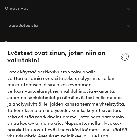
Omat sivut
Tietoa Jotexista
Palvelumme
Evästeet ovat sinun, joten niin on
valintakin!
Ehdot
Jotex käyttää verkkosivuston toiminnalle
Ystävät
välttämättömiä evästeitä sekä analyysin, sisällön
mukauttamisen ja sinua koskevamman
verkkosivustoelämyksen mahdollistavia evästeitä.
Jaamme henkilötiedot ja nämä evästeet niille mainos-
Turvalliset maksut – maksa nyt tai erissä
ja analyysiyhtiöille, joiden kanssa teemme yhteistyötä.
Tarkoituksena on analysoida, kuinka käytät sivustoa,
Haluatko tietää
lisää maksuvaihtoehdoistamme
?
sekä edistää markkinointiamme, jotta saat paremmin
elpy
sinua koskevia mainoksia. Napsauttamalla Hyväksy-
painiketta suostut evästeiden käyttöömme. Voit säätää
yksityiskohtia Asetukset-painikkeella.
Lue lisää