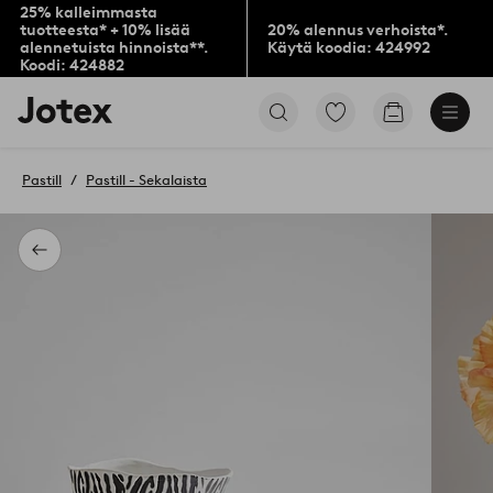
25% kalleimmasta
tuotteesta* + 10% lisää
20% alennus verhoista*.
alennetuista hinnoista**.
Käytä koodia: 424992
Koodi: 424882
Jotex-
Siirry
Siirry
logo
merkittyihin
ostoskoriin
–
suosikkituotteisiin
siirry
Pastill
Pastill - Sekalaista
aloitussivulle
Takaisin