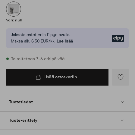
Väri: null
Jaksota ostot eriin Elpyn avulla.
Elpy
Maksa alk. 6,30 EUR/kk.
Lue lisää
Varastossa
Toimitetaan 3-6 arkipäivää
Lisää ostoskoriin
Lisää
ostoskoriin
Lisää
suosikkeih
Tuotetiedot
Tuote-erittely