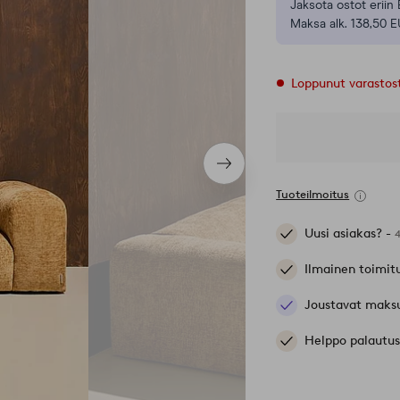
Jaksota ostot eriin 
Maksa alk. 138,50 E
Loppunut varastos
Seuraava
tuote
Tuoteilmoitus
Uusi asiakas? -
Ilmainen toimit
Joustavat maks
Helppo palautus