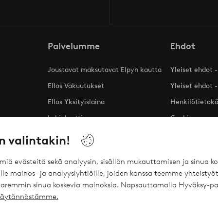
Palvelumme
Ehdot
Joustavat maksutavat Elpyn kautta
Yleiset ehdot -
Ellos Vakuutukset
Yleiset ehdot -
Ellos Yksityislaina
Henkilötietok
Lahjakortti
Cookies
Affiliates
n valintakin!
ömiä evästeitä sekä analyysin, sisällön mukauttamisen ja sinua
le mainos- ja analyysiyhtiöille, joiden kanssa teemme yhteistyöt
 paremmin sinua koskevia mainoksia. Napsauttamalla Hyväksy-pa
ekäytännöstämme.