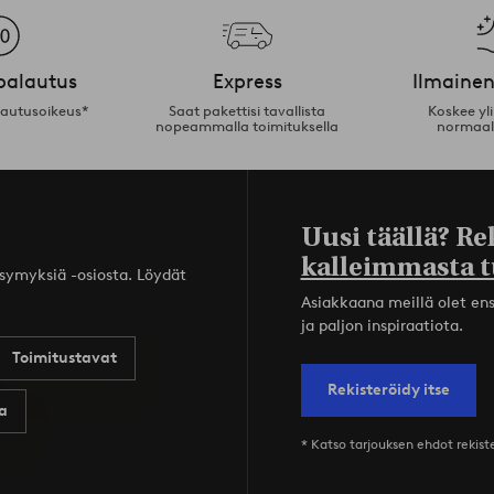
palautus
Express
Ilmainen
lautusoikeus*
Saat pakettisi tavallista
Koskee yl
nopeammalla toimituksella
normaal
Uusi täällä? Re
kalleimmasta t
ysymyksiä -osiosta. Löydät
Asiakkaana meillä olet ensi
ja paljon inspiraatiota.
Toimitustavat
Rekisteröidy itse
a
* Katso tarjouksen ehdot rekis