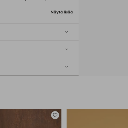
muhkeuteen. Tämän sohvan tuloksena
a on valmistettu FSC-sertifioidusta
Näytä lisää
k-jousia, kuminauhoja ja
inteä, ja sohva toimitetaan yhtenä
la.
Lisää
suosikkeihin