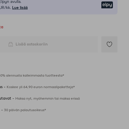
Elpyn avulla.
Elpy
UR/kk.
Lue lisää
ta
Lisää ostoskoriin
Lisää
suosikkeihin
40% alennusta kalleimmasta tuotteesta*
us -
Koskee yli 64,90 euron normaalipaketteja*
utavat -
Maksa nyt, myöhemmin tai maksa erissä
 -
30 päivän palautusoikeus*