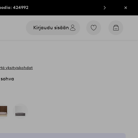
oodia: 424992
Sulje
Kirjaudu sisään
Siirry
Siirry
merkittyihin
ostoskori
suosikkituotteisiin
tä yksityiskohdat
 sohva