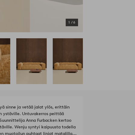
1
/
6
 sinne ja vetää jalat ylös, erittäin
n ystäville. Untuvakerros peittää
Suunnittelija Anna Furbacken kertoo
täville. Wenju syntyi kaipuusta todella
n muotoilun puhtaat linjat matalilla