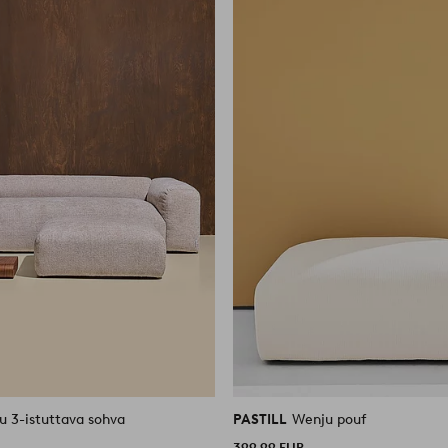
u 3-istuttava sohva
PASTILL
Wenju pouf
399,99 EUR