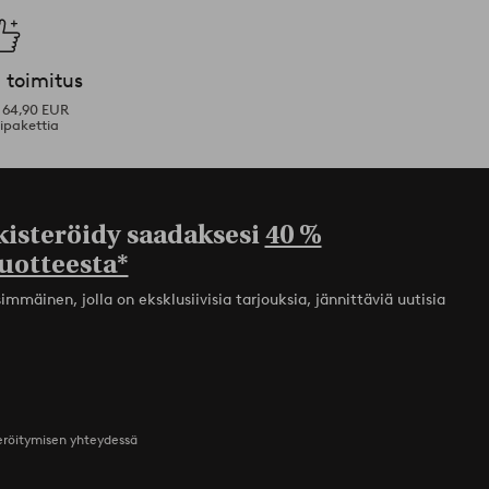
 toimitus
i 64,90 EUR
ipakettia
kisteröidy saadaksesi
40 %
uotteesta*
mmäinen, jolla on eksklusiivisia tarjouksia, jännittäviä uutisia
teröitymisen yhteydessä