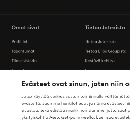
Omat sivut
Tietoa Jotexista
Profiilini
Tietoa Jotexista
Tapahtumat
Tietoa Ellos Groupista
Tilaushistoria
Kestävä kehitys
Tarjoukset
Business inquiries
Saavutettavuusseloste
Evästeet ovat sinun, joten niin o
Jotex käyttää verkkosivuston toiminnalle välttämätt
evästeitä. Jaamme henkilötiedot ja nämä evästeet niil
Turvalliset maksut – maksa nyt tai erissä
sivustoa, sekä edistää markkinointiamme, jotta saat
elpy
Haluatko tietää
lisää maksuvaihtoehdoistamme
?
yksityiskohtia Asetukset-painikkeella.
Lue lisää eväst