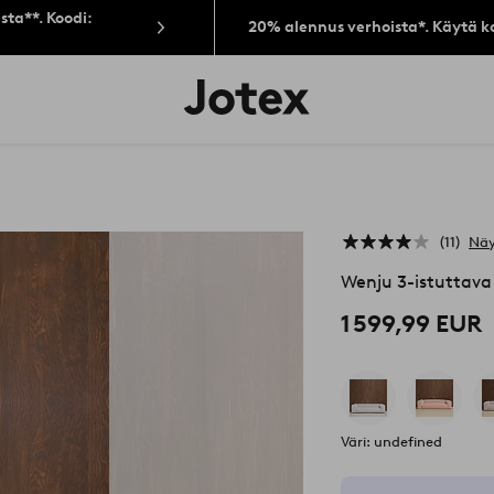
sta**. Koodi:
20% alennus verhoista*. Käytä k
Jotex-
logo
–
siirry
aloitussivulle
11
Näy
Wenju 3-istuttava
1 599,99 EUR
Väri: undefined