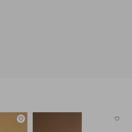
Lisää
Lisää
suosikkeihin
suosikkei