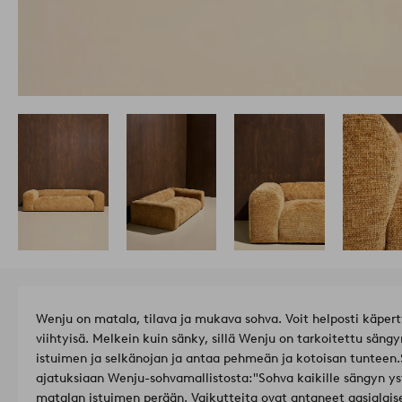
Wenju on matala, tilava ja mukava sohva. Voit helposti käpertyä
viihtyisä. Melkein kuin sänky, sillä Wenju on tarkoitettu sängy
istuimen ja selkänojan ja antaa pehmeän ja kotoisan tunteen.
ajatuksiaan Wenju-sohvamallistosta:
"Sohva kaikille sängyn ys
matalan istuimen perään. Vaikutteita ovat antaneet aasialaise