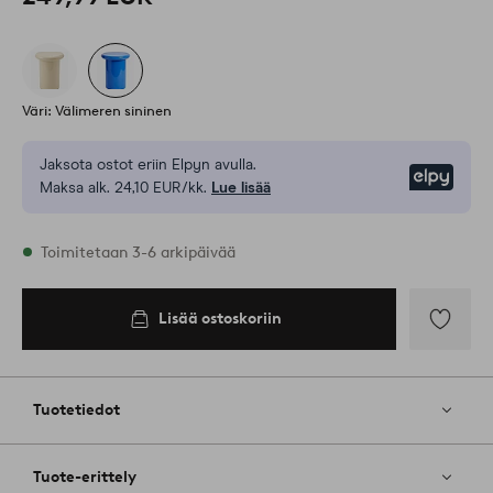
Väri: Välimeren sininen
Jaksota ostot eriin Elpyn avulla.
Elpy
Maksa alk. 24,10 EUR/kk.
Lue lisää
Varastossa
Toimitetaan 3-6 arkipäivää
Lisää ostoskoriin
Lisää
ostoskoriin
Lisää
suosikkeih
Tuotetiedot
Tuote-erittely