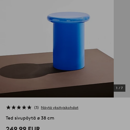
1
/
7
3
Näytä yksityiskohdat
Ted sivupöytä ø 38 cm
249,99 EUR