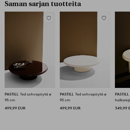
Saman sarjan tuotteita
Lisää
Lisää
suosikkeihin
suosikkeihin
PASTILL
Ted sohvapöytä ø
PASTILL
Ted sohvapöytä ø
PASTILL
95 cm
95 cm
halkaisi
499,99 EUR
499,99 EUR
349,99 