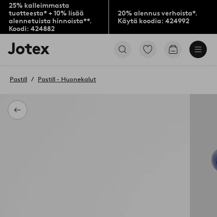
25% kalleimmasta
tuotteesta* + 10% lisää
20% alennus verhoista*.
alennetuista hinnoista**.
Käytä koodia: 424992
Koodi: 424882
Jotex-
Siirry
Siirry
logo
merkittyihin
ostoskoriin
–
suosikkituotteisiin
siirry
Pastill
Pastill - Huonekalut
aloitussivulle
Takaisin