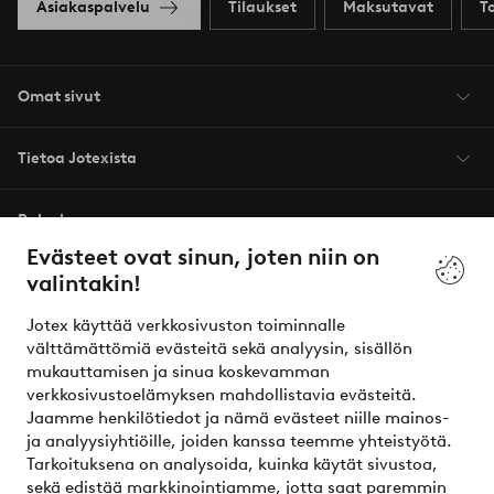
Asiakaspalvelu
Tilaukset
Maksutavat
T
Omat sivut
Tietoa Jotexista
Palvelumme
Evästeet ovat sinun, joten niin on
valintakin!
Ehdot
Jotex käyttää verkkosivuston toiminnalle
Ystävät
välttämättömiä evästeitä sekä analyysin, sisällön
mukauttamisen ja sinua koskevamman
verkkosivustoelämyksen mahdollistavia evästeitä.
Jaamme henkilötiedot ja nämä evästeet niille mainos-
Turvalliset maksut – maksa nyt tai erissä
ja analyysiyhtiöille, joiden kanssa teemme yhteistyötä.
Tarkoituksena on analysoida, kuinka käytät sivustoa,
Haluatko tietää
lisää maksuvaihtoehdoistamme
?
sekä edistää markkinointiamme, jotta saat paremmin