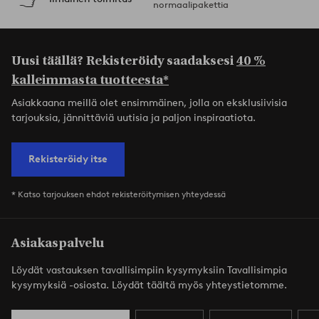
normaalipakettia
Uusi täällä? Rekisteröidy saadaksesi
40 %
kalleimmasta tuotteesta*
Asiakkaana meillä olet ensimmäinen, jolla on eksklusiivisia
tarjouksia, jännittäviä uutisia ja paljon inspiraatiota.
Rekisteröidy itse
* Katso tarjouksen ehdot rekisteröitymisen yhteydessä
Asiakaspalvelu
Löydät vastauksen tavallisimpiin kysymyksiin Tavallisimpia
kysymyksiä -osiosta. Löydät täältä myös yhteystietomme.