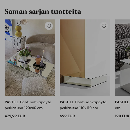
Saman sarjan tuotteita
Lisää
Lisää
suosikkeihin
suosikkeihin
PASTILL
Ponti sohvapöytä
PASTILL
Ponti sohvapöytä
PASTILL
peililasissa 120x60 cm
peililasissa 110x110 cm
cm
479,99 EUR
699 EUR
190 EUR