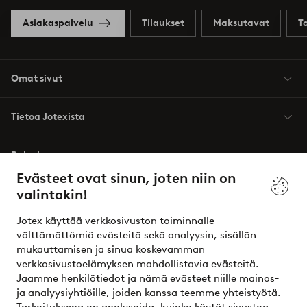
Asiakaspalvelu
Tilaukset
Maksutavat
T
Omat sivut
Tietoa Jotexista
Palvelumme
Evästeet ovat sinun, joten niin on
valintakin!
Ehdot
Jotex käyttää verkkosivuston toiminnalle
Ystävät
välttämättömiä evästeitä sekä analyysin, sisällön
mukauttamisen ja sinua koskevamman
verkkosivustoelämyksen mahdollistavia evästeitä.
Jaamme henkilötiedot ja nämä evästeet niille mainos-
Turvalliset maksut – maksa nyt tai erissä
ja analyysiyhtiöille, joiden kanssa teemme yhteistyötä.