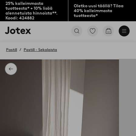
25% kalleimmasta
Oletko uusi täällä? Tilaa
tuotteesta* + 10% lisää
40% kalleimmasta
alennetuista hinnoista**.
tuotteesta*
Koodi: 424882
Jotex-
Siirry
Siirry
logo
merkittyihin
ostoskoriin
–
suosikkituotteisiin
siirry
Pastill
Pastill - Sekalaista
aloitussivulle
Takaisin