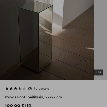
1
/
8
3
1 arvostelu
Pylväs Ponti peililasia, 27x27 cm
199,99 EUR