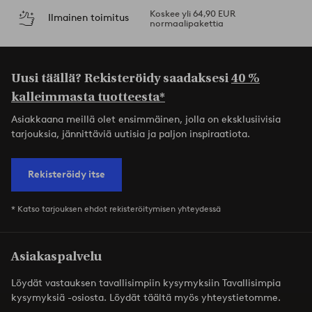
Koskee yli 64,90 EUR
Ilmainen toimitus
normaalipakettia
Uusi täällä? Rekisteröidy saadaksesi
40 %
kalleimmasta tuotteesta*
Asiakkaana meillä olet ensimmäinen, jolla on eksklusiivisia
tarjouksia, jännittäviä uutisia ja paljon inspiraatiota.
Rekisteröidy itse
* Katso tarjouksen ehdot rekisteröitymisen yhteydessä
Asiakaspalvelu
Löydät vastauksen tavallisimpiin kysymyksiin Tavallisimpia
kysymyksiä -osiosta. Löydät täältä myös yhteystietomme.