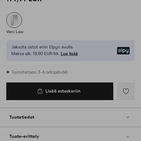
Väri: Lasi
Jaksota ostot eriin Elpyn avulla.
Elpy
Maksa alk. 19,90 EUR/kk.
Lue lisää
Varastossa
Toimitetaan 3-6 arkipäivää
Lisää ostoskoriin
Lisää
ostoskoriin
Lisää
suosikkeih
Tuotetiedot
Tuote-erittely