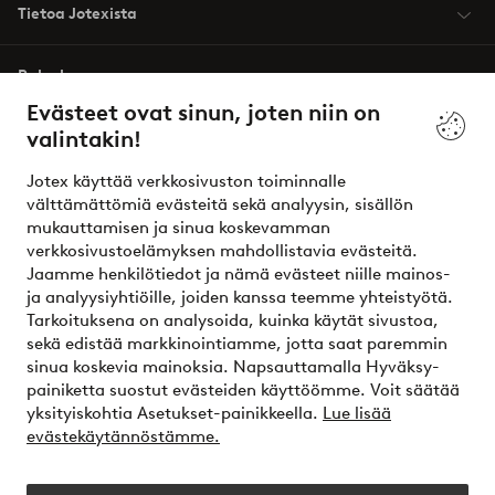
Tietoa Jotexista
Palvelumme
Evästeet ovat sinun, joten niin on
valintakin!
Ehdot
Jotex käyttää verkkosivuston toiminnalle
Ystävät
välttämättömiä evästeitä sekä analyysin, sisällön
mukauttamisen ja sinua koskevamman
verkkosivustoelämyksen mahdollistavia evästeitä.
Jaamme henkilötiedot ja nämä evästeet niille mainos-
Turvalliset maksut – maksa nyt tai erissä
ja analyysiyhtiöille, joiden kanssa teemme yhteistyötä.
Tarkoituksena on analysoida, kuinka käytät sivustoa,
Haluatko tietää
lisää maksuvaihtoehdoistamme
?
sekä edistää markkinointiamme, jotta saat paremmin
elpy
sinua koskevia mainoksia. Napsauttamalla Hyväksy-
painiketta suostut evästeiden käyttöömme. Voit säätää
yksityiskohtia Asetukset-painikkeella.
Lue lisää
evästekäytännöstämme.
Suomi - Valitse maa