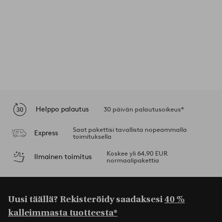
Helppo palautus
30 päivän palautusoikeus*
Saat pakettisi tavallista nopeammalla
Express
toimituksella
Koskee yli 64,90 EUR
Ilmainen toimitus
normaalipakettia
Uusi täällä? Rekisteröidy saadaksesi
40 %
kalleimmasta tuotteesta*