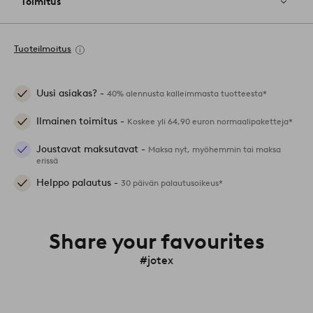
Toimitus
Tuoteilmoitus
Uusi asiakas? -
40% alennusta kalleimmasta tuotteesta*
Ilmainen toimitus -
Koskee yli 64,90 euron normaalipaketteja*
Joustavat maksutavat -
Maksa nyt, myöhemmin tai maksa
erissä
Helppo palautus -
30 päivän palautusoikeus*
Share your favourites
#jotex