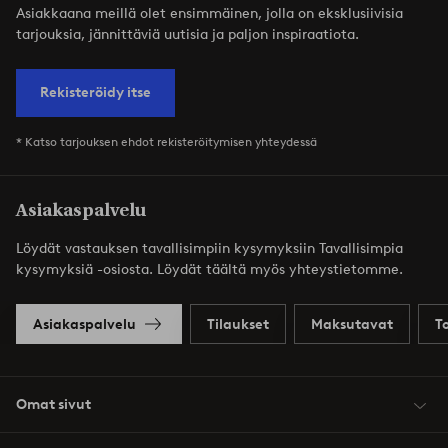
Asiakkaana meillä olet ensimmäinen, jolla on eksklusiivisia
tarjouksia, jännittäviä uutisia ja paljon inspiraatiota.
Rekisteröidy itse
* Katso tarjouksen ehdot rekisteröitymisen yhteydessä
Asiakaspalvelu
Löydät vastauksen tavallisimpiin kysymyksiin Tavallisimpia
kysymyksiä -osiosta. Löydät täältä myös yhteystietomme.
Asiakaspalvelu
Tilaukset
Maksutavat
T
Omat sivut