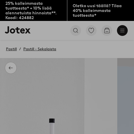
25% kalleimmasta
Oletko uusi täällä? Tilaa
tuotteesta* + 10% lisää
40% kalleimmasta
alennetuista hinnoista**.
tuotteesta*
Koodi: 424882
Jotex-
Siirry
Siirry
logo
merkittyihin
ostoskoriin
–
suosikkituotteisiin
siirry
Pastill
Pastill - Sekalaista
aloitussivulle
Takaisin