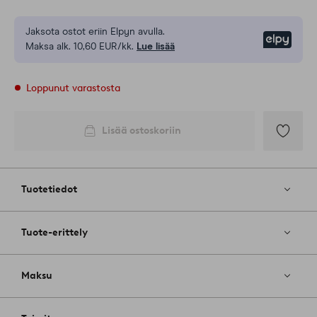
Jaksota ostot eriin Elpyn avulla.
Elpy
Maksa alk. 10,60 EUR/kk.
Lue lisää
Loppunut varastosta
Lisää ostoskoriin
Lisää
suosikkeih
Tuotetiedot
Tuote-erittely
Maksu