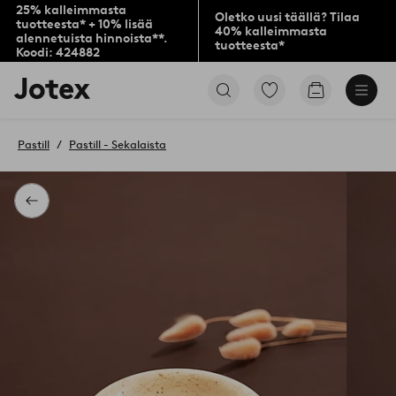
25% kalleimmasta
Oletko uusi täällä? Tilaa
tuotteesta* + 10% lisää
40% kalleimmasta
alennetuista hinnoista**.
tuotteesta*
Koodi: 424882
Jotex-
Siirry
Siirry
logo
merkittyihin
ostoskoriin
–
suosikkituotteisiin
siirry
Pastill
Pastill - Sekalaista
aloitussivulle
Takaisin