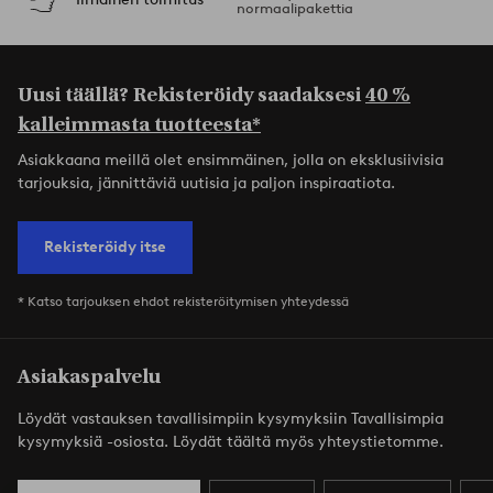
normaalipakettia
Uusi täällä? Rekisteröidy saadaksesi
40 %
kalleimmasta tuotteesta*
Asiakkaana meillä olet ensimmäinen, jolla on eksklusiivisia
tarjouksia, jännittäviä uutisia ja paljon inspiraatiota.
Rekisteröidy itse
* Katso tarjouksen ehdot rekisteröitymisen yhteydessä
Asiakaspalvelu
Löydät vastauksen tavallisimpiin kysymyksiin Tavallisimpia
kysymyksiä -osiosta. Löydät täältä myös yhteystietomme.