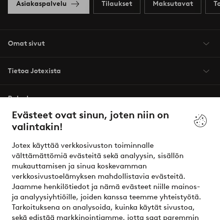
Asiakaspalvelu
Tilaukset
Maksutavat
T
Omat sivut
Tietoa Jotexista
Palvelumme
Evästeet ovat sinun, joten niin on
valintakin!
Ehdot
Jotex käyttää verkkosivuston toiminnalle
Ystävät
välttämättömiä evästeitä sekä analyysin, sisällön
mukauttamisen ja sinua koskevamman
verkkosivustoelämyksen mahdollistavia evästeitä.
Jaamme henkilötiedot ja nämä evästeet niille mainos-
Turvalliset maksut – maksa nyt tai erissä
ja analyysiyhtiöille, joiden kanssa teemme yhteistyötä.
Tarkoituksena on analysoida, kuinka käytät sivustoa,
Haluatko tietää
lisää maksuvaihtoehdoistamme
?
sekä edistää markkinointiamme, jotta saat paremmin