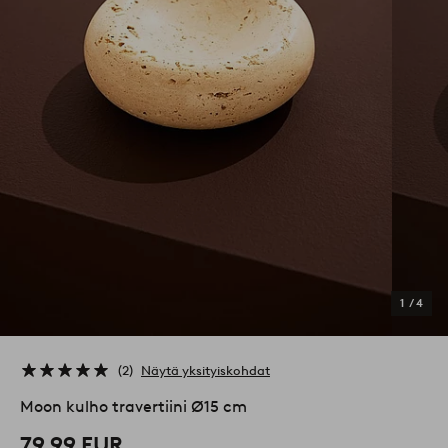
1
/
4
2
Näytä yksityiskohdat
Moon kulho travertiini Ø15 cm
79,99 EUR