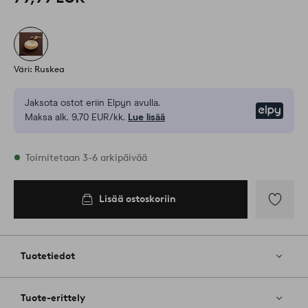
Väri: Ruskea
Jaksota ostot eriin Elpyn avulla.
Elpy
Maksa alk. 9,70 EUR/kk.
Lue lisää
Varastossa
Toimitetaan 3-6 arkipäivää
Lisää ostoskoriin
Lisää
ostoskoriin
Lisää
suosikkeih
Tuotetiedot
Tuote-erittely