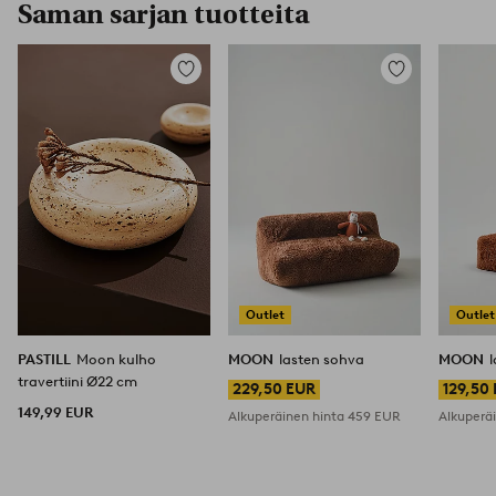
Saman sarjan tuotteita
Lisää
Lisää
suosikkeihin
suosikkeihin
Outlet
Outlet
PASTILL
Moon kulho
MOON
lasten sohva
MOON
travertiini Ø22 cm
229,50 EUR
129,50
149,99 EUR
Alkuperäinen hinta
459 EUR
Alkuperä