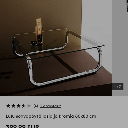
1
/
7
4
2 arvostelut
Lulu sohvapöytä lasia ja kromia 80x80 cm
399,99 EUR