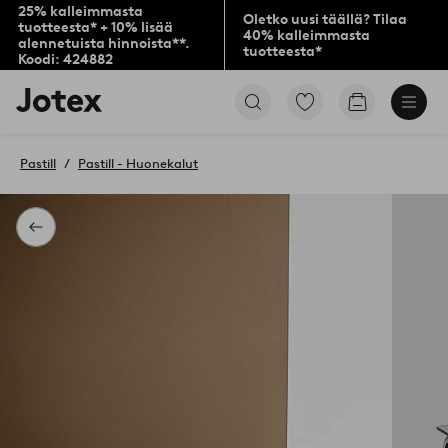
25% kalleimmasta
Oletko uusi täällä? Tilaa
tuotteesta* + 10% lisää
40% kalleimmasta
alennetuista hinnoista**.
tuotteesta*
Koodi: 424882
Jotex-
Siirry
Siirry
logo
merkittyihin
ostoskoriin
–
suosikkituotteisiin
siirry
Pastill
Pastill - Huonekalut
aloitussivulle
Takaisin