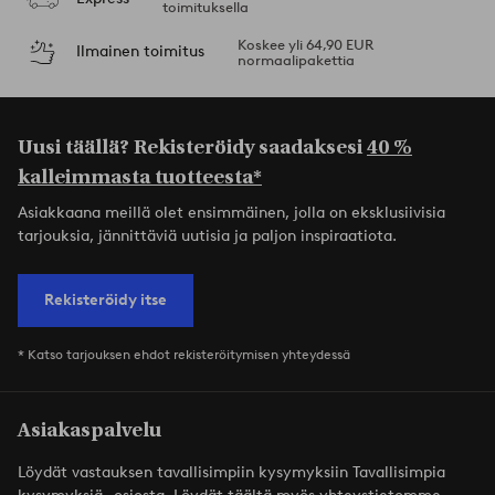
toimituksella
Koskee yli 64,90 EUR
Ilmainen toimitus
normaalipakettia
Uusi täällä? Rekisteröidy saadaksesi
40 %
kalleimmasta tuotteesta*
Asiakkaana meillä olet ensimmäinen, jolla on eksklusiivisia
tarjouksia, jännittäviä uutisia ja paljon inspiraatiota.
Rekisteröidy itse
* Katso tarjouksen ehdot rekisteröitymisen yhteydessä
Asiakaspalvelu
Löydät vastauksen tavallisimpiin kysymyksiin Tavallisimpia