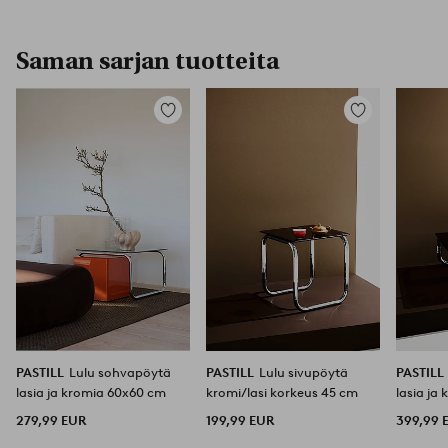
Saman sarjan tuotteita
Lisää
Lisää
suosikkeihin
suosikkeihin
PASTILL
Lulu sohvapöytä
PASTILL
Lulu sivupöytä
PASTILL
lasia ja kromia 60x60 cm
kromi/lasi korkeus 45 cm
lasia ja
279,99 EUR
199,99 EUR
399,99 