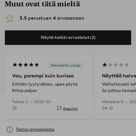
Muut ovat tätä mieltä
3.5
perustuen
4
arvosanaan
Näytä kaikki arvostelut (2)
Vahvistettu ostaja
Vau, parempi kuin kuvissa
Näyttää halva
Erittäin tyytyväinen, upea pöytä.
Valitettavasti te
Kiitos paljon
Se johtuu hinnas
Tobias S —
2025-01-
Menekse K —
20
25
04-12
Raportoi
Tietoa arvosanoista