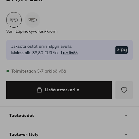
Väri: Läpinäkyvä lasi/kromi
Jaksota ostot eriin Elpyn avulla.
Elpy
Maksa alk. 36,80 EUR/kk.
Lue lisää
Varastossa
Toimitetaan 5-7 arkipäivää
Lisää ostoskoriin
Lisää
ostoskoriin
Lisää
suosikkeih
Tuotetiedot
Tuote-erittely