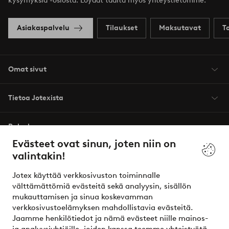
kysymyksiä -osiosta. Löydät täältä myös yhteystietomme.
Asiakaspalvelu
Tilaukset
Maksutavat
T
Omat sivut
Tietoa Jotexista
Palvelumme
Evästeet ovat sinun, joten niin on
valintakin!
Ehdot
Jotex käyttää verkkosivuston toiminnalle
Ystävät
välttämättömiä evästeitä sekä analyysin, sisällön
mukauttamisen ja sinua koskevamman
verkkosivustoelämyksen mahdollistavia evästeitä.
Jaamme henkilötiedot ja nämä evästeet niille mainos-
Turvalliset maksut – maksa nyt tai erissä