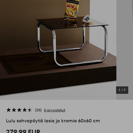
1
/
7
26
6 arvostelut
Lulu sohvapöytä lasia ja kromia 60x60 cm
279,99 EUR