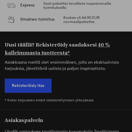
Saat pakettisi tavallista nopeammalla
Express
toimituksella
Koskee yli 64,90 EUR
Ilmainen toimitus
normaalipakettia
Uusi täällä? Rekisteröidy saadaksesi
40 %
kalleimmasta tuotteesta*
Asiakkaana meillä olet ensimmäinen, jolla on eksklusiivisia
tarjouksia, jännittäviä uutisia ja paljon inspiraatiota.
Rekisteröidy itse
* Katso tarjouksen ehdot rekisteröitymisen yhteydessä
Asiakaspalvelu
Löydät vastauksen tavallisimpiin kysymyksiin Tavallisimpia