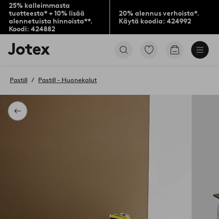
25% kalleimmasta
tuotteesta* + 10% lisää
20% alennus verhoista*.
alennetuista hinnoista**.
Käytä koodia: 424992
Koodi: 424882
Jotex-
Siirry
Siirry
logo
merkittyihin
ostoskoriin
–
suosikkituotteisiin
siirry
Pastill
Pastill - Huonekalut
aloitussivulle
Takaisin