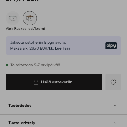
Väri: Ruskea lasi/kromi
Jaksota ostot eriin Elpyn avulla.
Elpy
Maksa alk. 26,70 EUR/kk.
Lue lisää
Varastossa
Toimitetaan 5-7 arkipäivää
Lisää ostoskoriin
Lisää
ostoskoriin
Lisää
suosikkeih
Tuotetiedot
Tuote-erittely