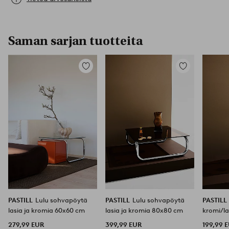
Saman sarjan tuotteita
Lisää
Lisää
suosikkeihin
suosikkeihin
PASTILL
Lulu sohvapöytä
PASTILL
Lulu sohvapöytä
PASTILL
lasia ja kromia 60x60 cm
lasia ja kromia 80x80 cm
kromi/la
279,99 EUR
399,99 EUR
199,99 