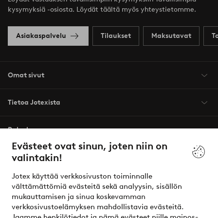
kysymyksiä -osiosta. Löydät täältä myös yhteystietomme.
Asiakaspalvelu
Tilaukset
Maksutavat
T
Omat sivut
Tietoa Jotexista
Palvelumme
Evästeet ovat sinun, joten niin on
valintakin!
Ehdot
Jotex käyttää verkkosivuston toiminnalle
Ystävät
välttämättömiä evästeitä sekä analyysin, sisällön
mukauttamisen ja sinua koskevamman
verkkosivustoelämyksen mahdollistavia evästeitä.
Jaamme henkilötiedot ja nämä evästeet niille mainos-