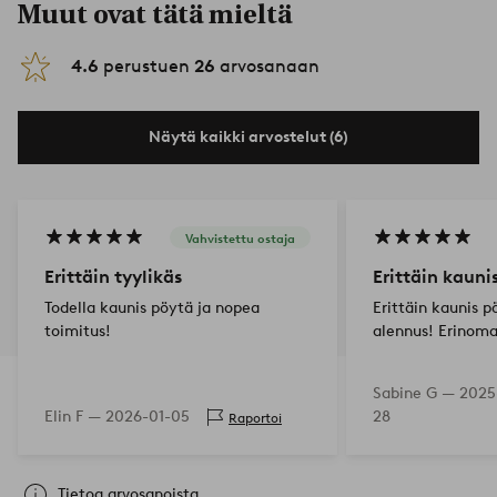
Muut ovat tätä mieltä
4.6
perustuen
26
arvosanaan
Näytä kaikki arvostelut (6)
Vahvistettu ostaja
Erittäin tyylikäs
Erittäin kauni
Todella kaunis pöytä ja nopea
Erittäin kaunis p
toimitus!
alennus! Erinoma
Sabine G —
2025
Elin F —
2026-01-05
28
Raportoi
Tietoa arvosanoista