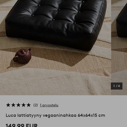
1
/
4
2
1 arvostelu
Luca lattiatyyny vegaaninahkaa 64x64x15 cm
149,99 EUR