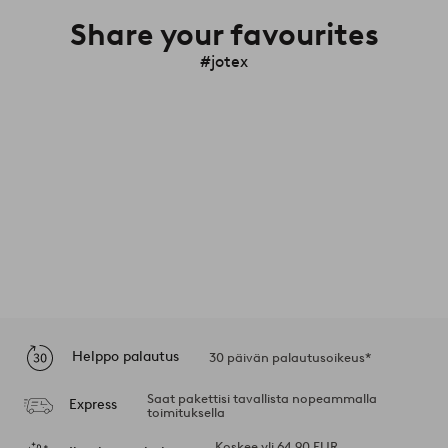
Share your favourites
#jotex
Helppo palautus
30 päivän palautusoikeus*
Saat pakettisi tavallista nopeammalla
Express
toimituksella
Koskee yli 64,90 EUR