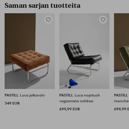
Saman sarjan tuotteita
Lisää
Lisää
suosikkeihin
suosikkeihin
PASTILL
Luca jalkarahi
PASTILL
Luca nojatuoli
PASTILL
vegaanista nahkaa
manches
349 EUR
699,99 EUR
699,99 