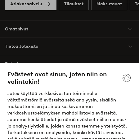
Asiakaspalvelu
Tilaukset
Maksutavat
T
Omat sivut
Tietoa Jotexista
Palvelumme
Evästeet ovat sinun, joten niin on
valintakin!
Ehdot
Jotex käyttää verkkosivuston toiminnalle
Ystävät
välttämättömiä evästeitä sekä analyysin, sisällön
mukauttamisen ja sinua koskevamman
verkkosivustoelämyksen mahdollistavia evästeitä.
Jaamme henkilötiedot ja nämä evästeet niille mainos-
Turvalliset maksut – maksa nyt tai erissä
ja analyysiyhtiöille, joiden kanssa teemme yhteistyötä.
Tarkoituksena on analysoida, kuinka käytät sivustoa,
Haluatko tietää
lisää maksuvaihtoehdoistamme
?