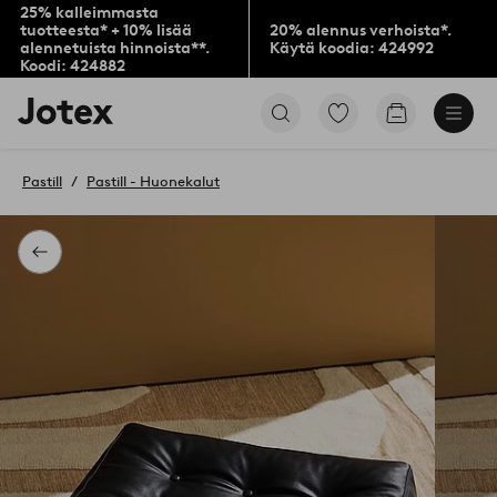
25% kalleimmasta
tuotteesta* + 10% lisää
20% alennus verhoista*.
alennetuista hinnoista**.
Käytä koodia: 424992
Koodi: 424882
Jotex-
Siirry
Siirry
logo
merkittyihin
ostoskoriin
–
suosikkituotteisiin
siirry
Pastill
Pastill - Huonekalut
aloitussivulle
Takaisin