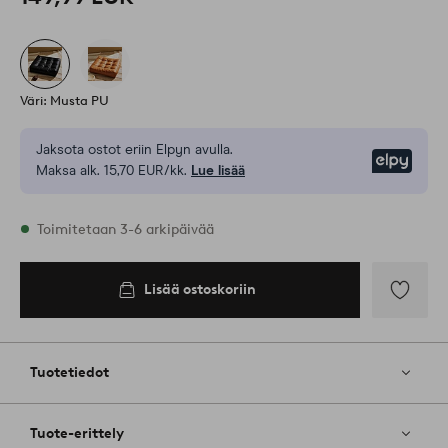
Väri: Musta PU
Jaksota ostot eriin Elpyn avulla.
Elpy
Maksa alk. 15,70 EUR/kk.
Lue lisää
Varastossa
Toimitetaan 3-6 arkipäivää
Lisää ostoskoriin
Lisää
ostoskoriin
Lisää
suosikkeih
Tuotetiedot
Tuote-erittely