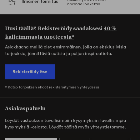
Ilmainen toimitus
normaalipakettia
Uusi täällä? Rekisteröidy saadaksesi
40 %
kalleimmasta tuotteesta*
Asiakkaana meillä olet ensimmäinen, jolla on eksklusiivisia
tarjouksia, jännittäviä uutisia ja paljon inspiraatiota.
Rekisteröidy itse
* Katso tarjouksen ehdot rekisteröitymisen yhteydessä
Asiakaspalvelu
Löydät vastauksen tavallisimpiin kysymyksiin Tavallisimpia
kysymyksiä -osiosta. Löydät täältä myös yhteystietomme.