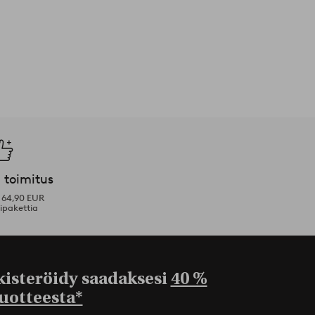
 toimitus
i 64,90 EUR
ipakettia
kisteröidy saadaksesi
40 %
uotteesta*