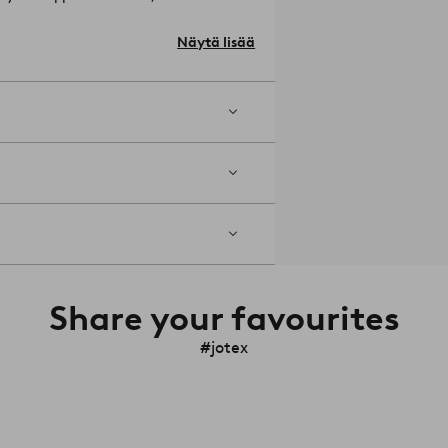
niita värisävyjä juuri niin kuin sinusta
 kuuluvilla keittiöpyyhkeillä, joita on
Näytä lisää
a
te sisältää korkealaatuista pellavaa.
koko tuotantoprosessin osalta aina
Share your favourites
#jotex