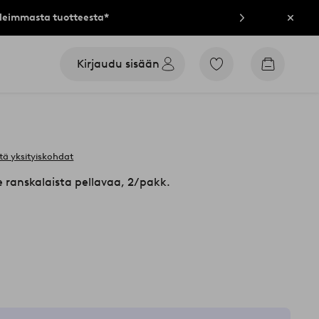
lleimmasta tuotteesta*
Sulje
Kirjaudu sisään
Siirry
Siirry
merkittyihin
ostoskori
suosikkituotteisiin
tä yksityiskohdat
e ranskalaista pellavaa, 2/pakk.