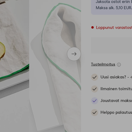
Jaksota ostot eriin 
Maksa alk. 5,10 EUR
Loppunut varastos
Seuraava
tuote
Tuoteilmoitus
Uusi asiakas? -
Ilmainen toimit
Joustavat maks
Helppo palautus