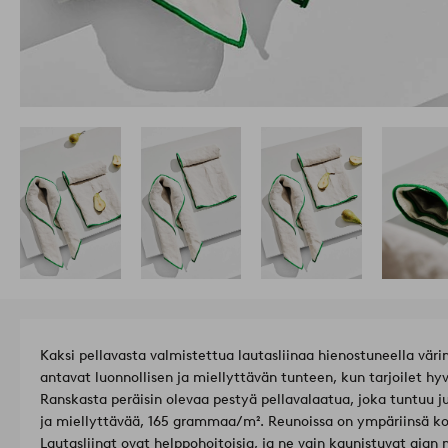
Kaksi pellavasta valmistettua lautasliinaa hienostuneella värim
antavat luonnollisen ja miellyttävän tunteen, kun tarjoilet h
Ranskasta peräisin olevaa pestyä pellavalaatua, joka tuntuu 
ja miellyttävää, 165 grammaa/m². Reunoissa on ympäriinsä kon
Lautasliinat ovat helppohoitoisia, ja ne vain kaunistuvat ajan 