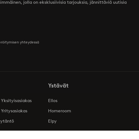
mmäinen, jolla on eksklusiivisia tarjouksia, jännittäviä uutisia
teröitymisen yhteydessä
Ystävät
 Yksityisasiakas
Ellos
 Yritysasiakas
Homeroom
äytäntö
Elpy