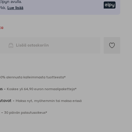
Elpyn avulla.
Elpy
/kk.
Lue lisää
ta
Lisää ostoskoriin
Lisää
suosikkeihin
40% alennusta kalleimmasta tuotteesta*
us -
Koskee yli 64,90 euron normaalipaketteja*
utavat -
Maksa nyt, myöhemmin tai maksa erissä
 -
30 päivän palautusoikeus*