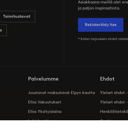
Asiakkaana meillä olet ensi
ja paljon inspiraatiota.
Toimitustavat
Rekisteröidy itse
a
* Katso tarjouksen ehdot rekis
Palvelumme
Ehdot
Joustavat maksutavat Elpyn kautta
Yleiset ehdot -
Ellos Vakuutukset
Yleiset ehdot -
Ellos Yksityislaina
Henkilötietok
Lahjakortti
Cookies