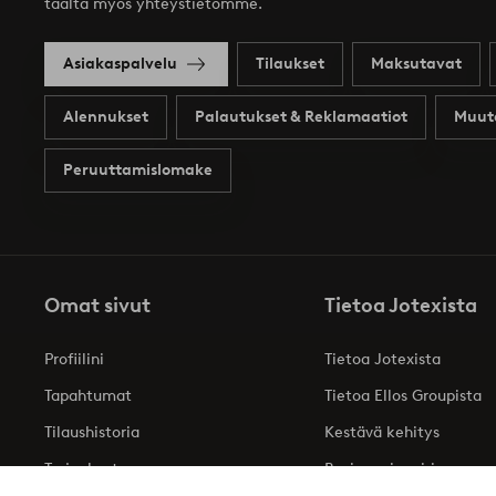
täältä myös yhteystietomme.
Asiakaspalvelu
Tilaukset
Maksutavat
Alennukset
Palautukset & Reklamaatiot
Muut
Peruuttamislomake
Omat sivut
Tietoa Jotexista
Profiilini
Tietoa Jotexista
Tapahtumat
Tietoa Ellos Groupista
Tilaushistoria
Kestävä kehitys
Tarjoukset
Business inquiries