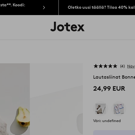
sta**. Koodi:
Oletko uusi täällä? Tilaa 40% ka
Jotex-
logo
–
siirry
aloitussivulle
4
Näy
Lautasliinat Bonn
24,99 EUR
Väri: undefined