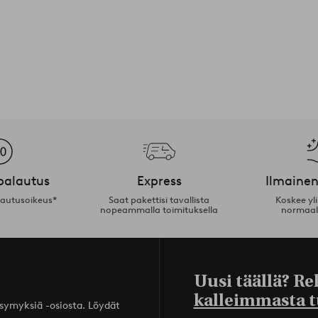
palautus
Express
Ilmainen
lautusoikeus*
Saat pakettisi tavallista
Koskee yl
nopeammalla toimituksella
normaal
Uusi täällä? Re
kalleimmasta t
ysymyksiä -osiosta. Löydät