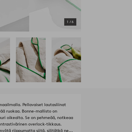
1
/
6
aailmalla. Pellavaiset lautasliinat
yvää ruokaa. Bonne-mallisto on
juuri oikealta. Se on pehmeää, notkeaa
trastivärinen overlock-tikkaus.
myötä riippumatta siitä, silitätkö ne