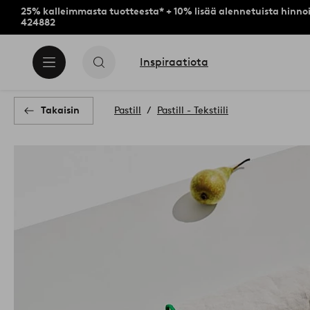
25% kalleimmasta tuotteesta* + 10% lisää alennetuista hinnoi
424882
Inspiraatiota
Takaisin
Pastill
Pastill - Tekstiili