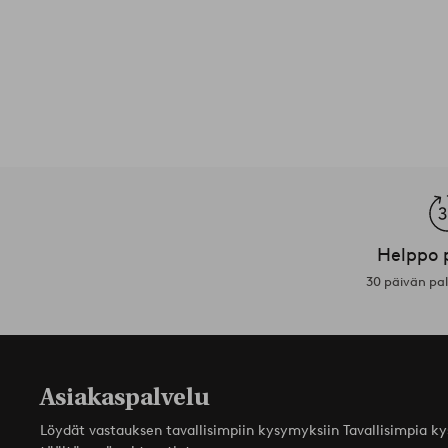
Helppo 
30 päivän pa
Asiakaspalvelu
Löydät vastauksen tavallisimpiin kysymyksiin Tavallisimpia k