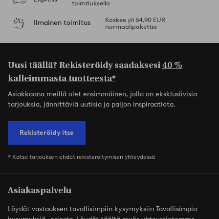
toimituksella
Koskee yli 64,90 EUR
Ilmainen toimitus
normaalipakettia
Uusi täällä? Rekisteröidy saadaksesi
40 %
kalleimmasta tuotteesta*
Asiakkaana meillä olet ensimmäinen, jolla on eksklusiivisia
tarjouksia, jännittäviä uutisia ja paljon inspiraatiota.
Rekisteröidy itse
* Katso tarjouksen ehdot rekisteröitymisen yhteydessä
Asiakaspalvelu
Löydät vastauksen tavallisimpiin kysymyksiin Tavallisimpia