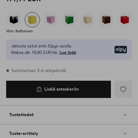
Väri: Keltainen
Jaksota ostot eriin Elpyn avulla.
Elpy
Maksa alk. 19,90 EUR/kk.
Lue lisää
Varastossa
Toimitetaan 3-6 arkipäivää
Lisää ostoskoriin
Lisää
ostoskoriin
Lisää
suosikkeih
Tuotetiedot
Tuote-erittely