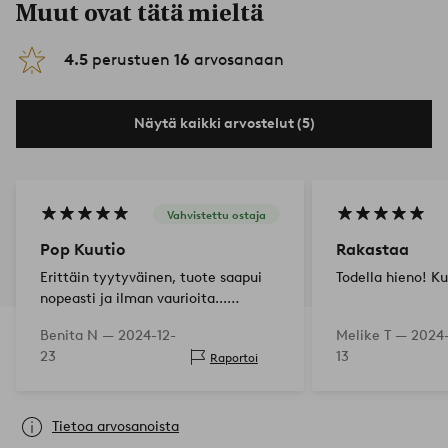
Muut ovat tätä mieltä
4.5
perustuen
16
arvosanaan
Näytä kaikki arvostelut (5)
Vahvistettu ostaja
Pop Kuutio
Rakastaa
Erittäin tyytyväinen, tuote saapui
Todella hieno! K
nopeasti ja ilman vaurioita...
tyytyväinen ensimmäiseen
Benita N —
2024-12-
Melike T —
2024-
ostokseeni Ellokselta!
23
13
Raportoi
Tietoa arvosanoista