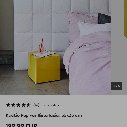
1
/
6
16
5 arvostelut
Kuutio Pop värillistä lasia, 35x35 cm
199,99 EUR