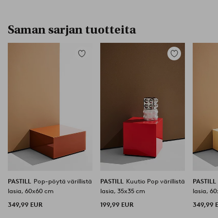
Saman sarjan tuotteita
Lisää
Lisää
suosikkeihin
suosikkeihin
PASTILL
Pop-pöytä värillistä
PASTILL
Kuutio Pop värillistä
PASTILL
lasia, 60x60 cm
lasia, 35x35 cm
lasia, 6
349,99 EUR
199,99 EUR
349,99 