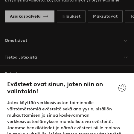
kysymyksiä -osiosta. Löydät täältä myös yhteystietomme.
Asiakaspalvelu
Tilaukset
Maksutavat
T
Omat sivut
Tietoa Jotexista
Palvelumme
Evästeet ovat sinun, joten niin on
valintakin!
Ehdot
Jotex käyttää verkkosivuston toiminnalle
Ystävät
välttämättömiä evästeitä sekä analyysin, sisällön
mukauttamisen ja sinua koskevamman
verkkosivustoelämyksen mahdollistavia evästeitä.
Jaamme henkilötiedot ja nämä evästeet niille mainos-
Turvalliset maksut – maksa nyt tai erissä