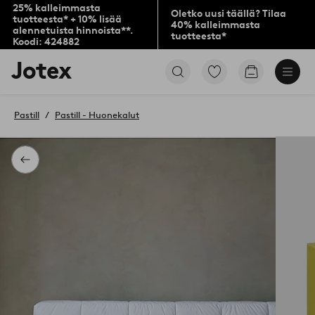
25% kalleimmasta
Oletko uusi täällä? Tilaa
tuotteesta* + 10% lisää
40% kalleimmasta
alennetuista hinnoista**.
tuotteesta*
Koodi: 424882
Jotex-
Siirry
Siirry
logo
merkittyihin
ostoskoriin
–
suosikkituotteisiin
siirry
Pastill
Pastill - Huonekalut
aloitussivulle
Takaisin