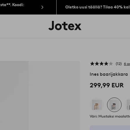
sta**. Koodi:
Oletko uusi täällä? Tilaa 40% ka
Jotex-
logo
–
siirry
aloitussivulle
12
6 a
Ines baarijakkara
299,99 EUR
Väri: Mustaksi maalat