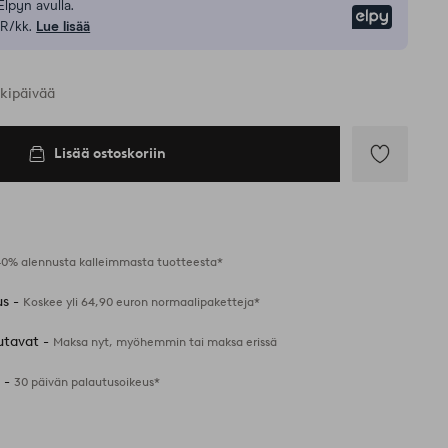
Elpyn avulla.
Elpy
R/kk.
Lue lisää
rkipäivää
Lisää ostoskoriin
Lisää
suosikkeihin
40% alennusta kalleimmasta tuotteesta*
us -
Koskee yli 64,90 euron normaalipaketteja*
utavat -
Maksa nyt, myöhemmin tai maksa erissä
 -
30 päivän palautusoikeus*