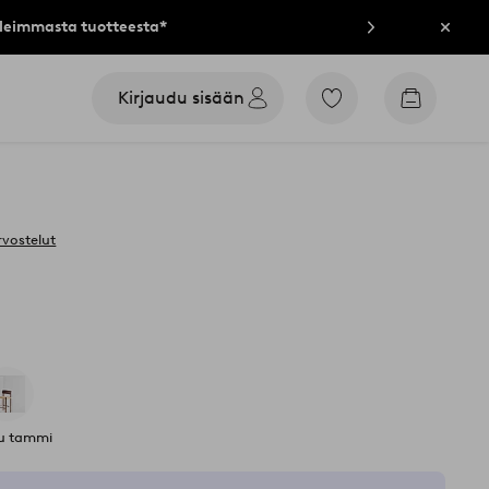
lleimmasta tuotteesta*
Sulje
Kirjaudu sisään
Siirry
Siirry
merkittyihin
ostoskori
suosikkituotteisiin
rvostelut
tu tammi