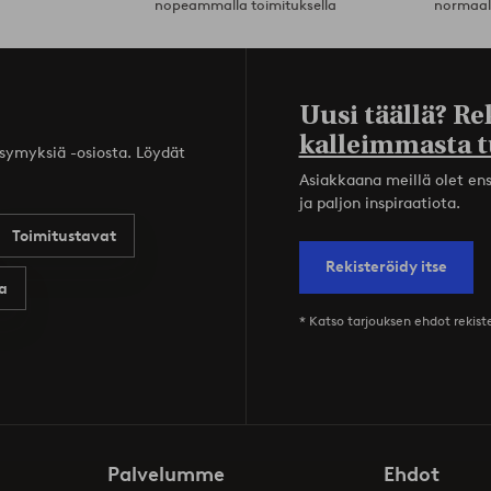
nopeammalla toimituksella
normaal
Uusi täällä? Re
kalleimmasta t
ysymyksiä -osiosta. Löydät
Asiakkaana meillä olet ensi
ja paljon inspiraatiota.
Toimitustavat
Rekisteröidy itse
a
* Katso tarjouksen ehdot rekis
Palvelumme
Ehdot