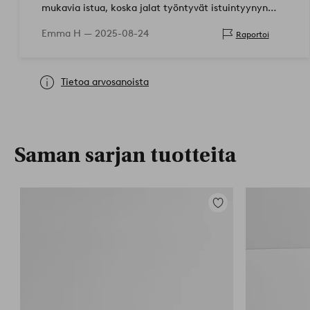
mukavia istua, koska jalat työntyvät istuintyynyn
läpi.
Emma H —
2025-08-24
Raportoi
Tietoa arvosanoista
Saman sarjan tuotteita
Lisää
suosikkeihin