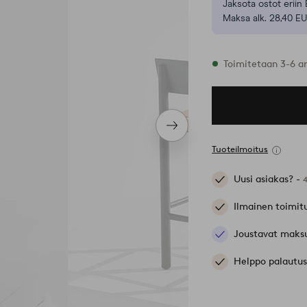
Jaksota ostot eriin 
Maksa alk. 28,40 EU
Varastossa
Toimitetaan 3-6 a
Seuraava
tuote
Tuoteilmoitus
Uusi asiakas? -
Ilmainen toimit
Joustavat maks
Helppo palautus