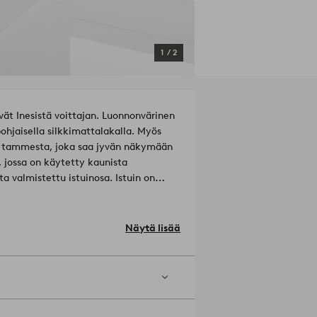
1
/
2
vät Inesistä voittajan. Luonnonvärinen
ohjaisella silkkimattalakalla. Myös
ta tammesta, joka saa jyvän näkymään
 jossa on käytetty kaunista
a valmistettu istuinosa. Istuin on
huonekalu, joka voi muuttaa koko
FSC) -sertifikaatti, mikä tarkoittaa,
taloudessa, jossa otetaan huomioon
Näytä lisää