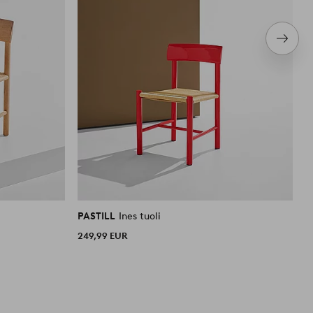
Seura
tuote
PASTILL
Ines tuoli
P
249,99 EUR
2