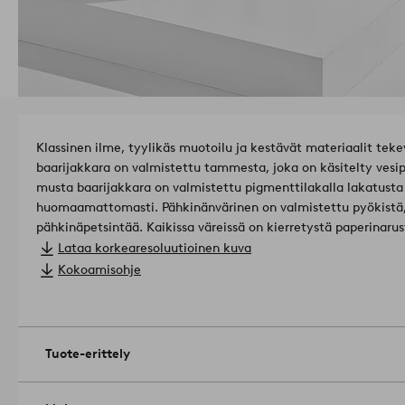
Klassinen ilme, tyylikäs muotoilu ja kestävät materiaalit teke
baarijakkara on valmistettu tammesta, joka on käsitelty vesip
musta baarijakkara on valmistettu pigmenttilakalla lakatus
huomaamattomasti. Pähkinänvärinen on valmistettu pyökistä,
pähkinäpetsintää. Kaikissa väreissä on kierretystä paperinarust
kääritty yksinkertaisella ja houkuttelevalla tavalla. Ines on 
Lataa korkearesoluutioinen kuva
huoneen tunnelman.
Tuotteella on Forest Stewardship Council (
Kokoamisohje
että se sisältää puuta, joka on korjattu vastuullisessa metsä
ihmiset ja ympäristö.
Tuotenumero: 1663513-02-0
Tuote-erittely