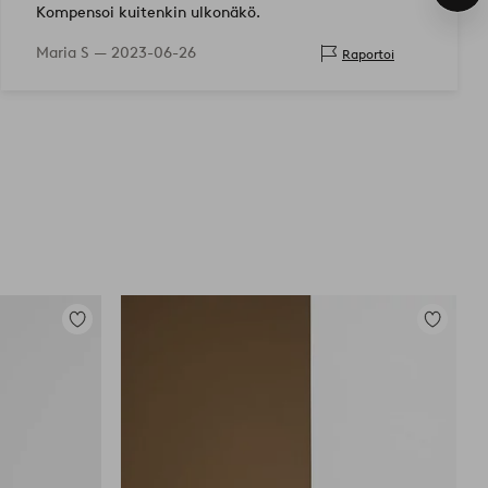
tuo
Kompensoi kuitenkin ulkonäkö.
Maria S —
2023-06-26
Raportoi
Lisää
Lisää
suosikkeihin
suosikkei