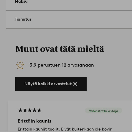
Maksu
Toimitus
Muut ovat tätä mieltä
3.9
perustuen
12
arvosanaan
Näytä kaikki arvostelut (6)
Vahvistettu ostaja
Erittäin kaunis
Erittäin kauniit tuolit. Eivät kuitenkaan ole kovin