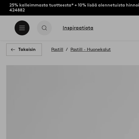
25% kalleimmasta tuotteesta* + 10% lisää alennetuista hinnoi
424882
Inspiraatiota
Takaisin
Pastill
Pastill - Huonekalut