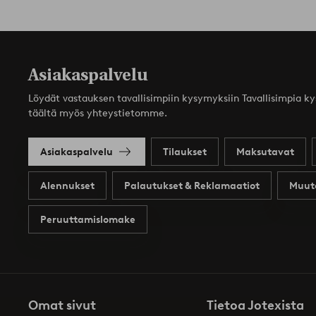
Asiakaspalvelu
Löydät vastauksen tavallisimpiin kysymyksiin Tavallisimpia k
täältä myös yhteystietomme.
Asiakaspalvelu
Tilaukset
Maksutavat
Alennukset
Palautukset & Reklamaatiot
Muut
Peruuttamislomake
Omat sivut
Tietoa Jotexista