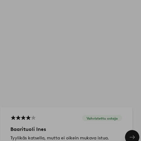
Vahvistettu ostaja
Baarituoli Ines
Tyylikäs katsella, mutta ei oikein mukava istua.
Seu