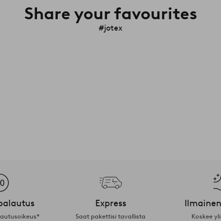
Share your favourites
#jotex
palautus
Express
Ilmainen
lautusoikeus*
Saat pakettisi tavallista
Koskee yl