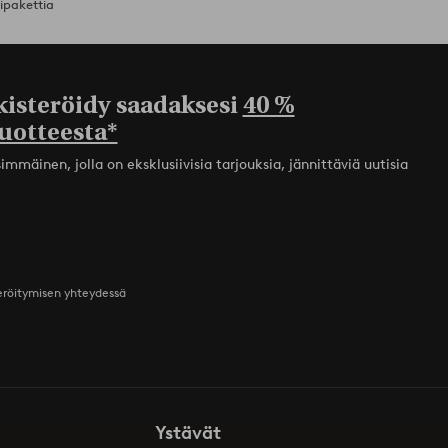
ipakettia
kisteröidy saadaksesi
40 %
uotteesta*
mmäinen, jolla on eksklusiivisia tarjouksia, jännittäviä uutisia
teröitymisen yhteydessä
Ystävät