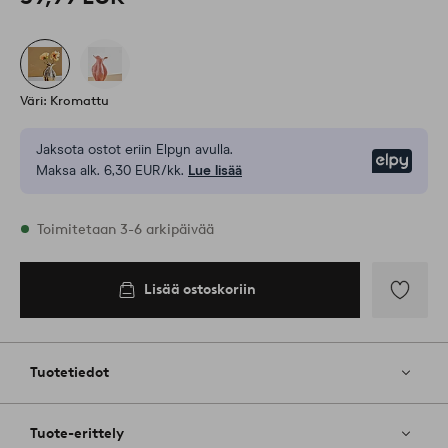
Väri: Kromattu
Jaksota ostot eriin Elpyn avulla.
Elpy
Maksa alk. 6,30 EUR/kk.
Lue lisää
Varastossa
Toimitetaan 3-6 arkipäivää
Lisää ostoskoriin
Lisää
ostoskoriin
Lisää
suosikkeih
Tuotetiedot
Tuote-erittely