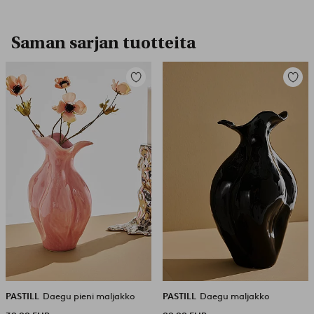
Saman sarjan tuotteita
Lisää
Lisää
suosikkeihin
suosikk
PASTILL
Daegu pieni maljakko
PASTILL
Daegu maljakko