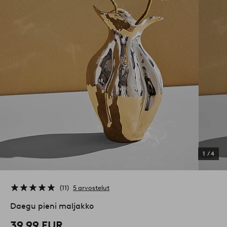
1
/
4
11
5 arvostelut
Daegu pieni maljakko
39,99 EUR