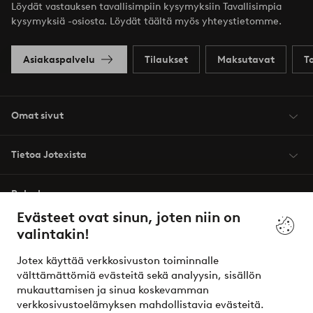
Löydät vastauksen tavallisimpiin kysymyksiin Tavallisimpia
kysymyksiä -osiosta. Löydät täältä myös yhteystietomme.
Asiakaspalvelu
Tilaukset
Maksutavat
T
Omat sivut
Tietoa Jotexista
Palvelumme
Evästeet ovat sinun, joten niin on
valintakin!
Ehdot
Jotex käyttää verkkosivuston toiminnalle
Ystävät
välttämättömiä evästeitä sekä analyysin, sisällön
mukauttamisen ja sinua koskevamman
verkkosivustoelämyksen mahdollistavia evästeitä.