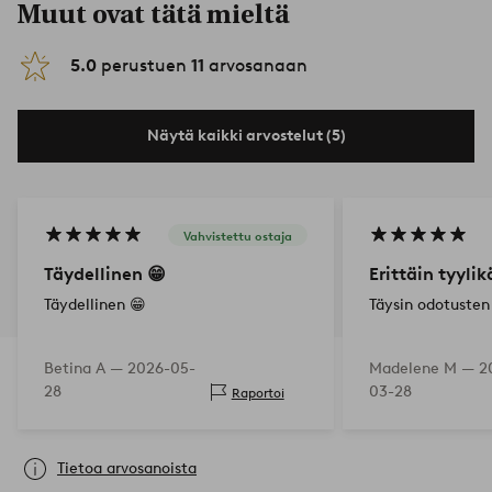
Muut ovat tätä mieltä
5.0
perustuen
11
arvosanaan
Näytä kaikki arvostelut (5)
Vahvistettu ostaja
Täydellinen 😁
Erittäin tyylik
Täydellinen 😁
Täysin odotuste
Betina A —
2026-05-
Madelene M —
2
28
03-28
Raportoi
Tietoa arvosanoista