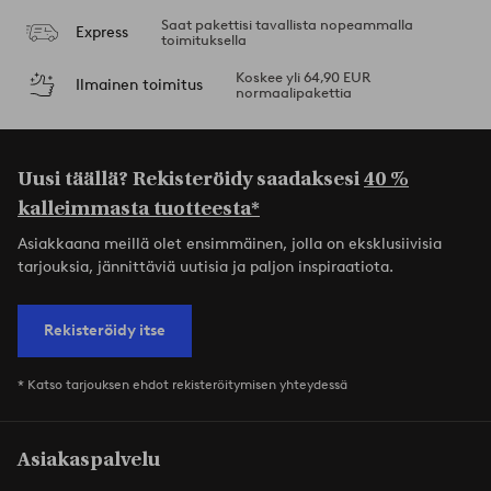
Saat pakettisi tavallista nopeammalla
Express
toimituksella
Koskee yli 64,90 EUR
Ilmainen toimitus
normaalipakettia
Uusi täällä? Rekisteröidy saadaksesi
40 %
kalleimmasta tuotteesta*
Asiakkaana meillä olet ensimmäinen, jolla on eksklusiivisia
tarjouksia, jännittäviä uutisia ja paljon inspiraatiota.
Rekisteröidy itse
* Katso tarjouksen ehdot rekisteröitymisen yhteydessä
Asiakaspalvelu