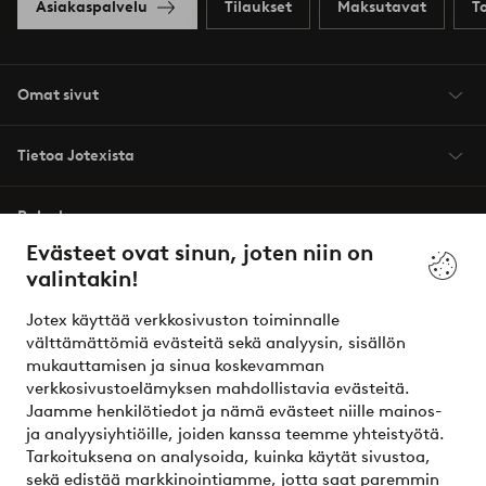
Asiakaspalvelu
Tilaukset
Maksutavat
T
Omat sivut
Tietoa Jotexista
Palvelumme
Evästeet ovat sinun, joten niin on
valintakin!
Ehdot
Jotex käyttää verkkosivuston toiminnalle
Ystävät
välttämättömiä evästeitä sekä analyysin, sisällön
mukauttamisen ja sinua koskevamman
verkkosivustoelämyksen mahdollistavia evästeitä.
Jaamme henkilötiedot ja nämä evästeet niille mainos-
Turvalliset maksut – maksa nyt tai erissä
ja analyysiyhtiöille, joiden kanssa teemme yhteistyötä.
Tarkoituksena on analysoida, kuinka käytät sivustoa,
Haluatko tietää
lisää maksuvaihtoehdoistamme
?
sekä edistää markkinointiamme, jotta saat paremmin