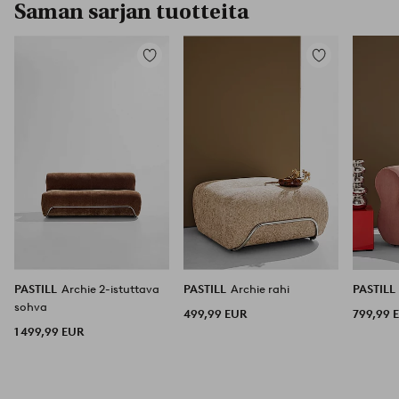
Saman sarjan tuotteita
Lisää
Lisää
suosikkeihin
suosikkeihin
PASTILL
Archie 2-istuttava
PASTILL
Archie rahi
PASTILL
sohva
499,99 EUR
799,99 
1 499,99 EUR