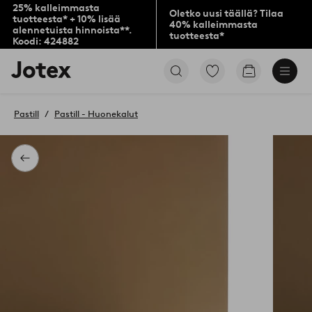
25% kalleimmasta
Oletko uusi täällä? Tilaa
tuotteesta* + 10% lisää
40% kalleimmasta
alennetuista hinnoista**.
tuotteesta*
Koodi: 424882
Jotex-
Siirry
Siirry
logo
merkittyihin
ostoskoriin
–
suosikkituotteisiin
siirry
Pastill
Pastill - Huonekalut
aloitussivulle
Takaisin