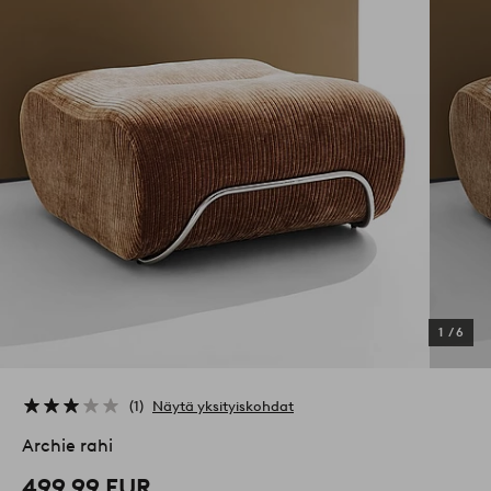
1
/
6
1
Näytä yksityiskohdat
Archie rahi
499,99 EUR