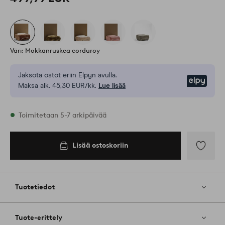
Väri: Mokkanruskea corduroy
Jaksota ostot eriin Elpyn avulla.
Elpy
Maksa alk. 45,30 EUR/kk.
Lue lisää
Varastossa
Toimitetaan 5-7 arkipäivää
Lisää ostoskoriin
Lisää
ostoskoriin
Lisää
suosikkeih
Tuotetiedot
Tuote-erittely