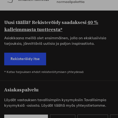
normaalipakettia
Uusi täällä? Rekisteröidy saadaksesi
40 %
kalleimmasta tuotteesta*
Asiakkaana meillä olet ensimmäinen, jolla on eksklusiivisia
tarjouksia, jännittäviä uutisia ja paljon inspiraatiota.
Rekisteröidy itse
* Katso tarjouksen ehdot rekisteröitymisen yhteydessä
Asiakaspalvelu
Löydät vastauksen tavallisimpiin kysymyksiin Tavallisimpia
kysymyksiä -osiosta. Löydät täältä myös yhteystietomme.