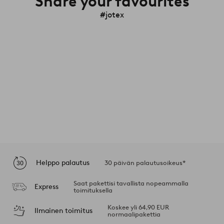
Share your favourites
#jotex
Helppo palautus
30 päivän palautusoikeus*
Saat pakettisi tavallista nopeammalla
Express
toimituksella
Koskee yli 64,90 EUR
Ilmainen toimitus
normaalipakettia