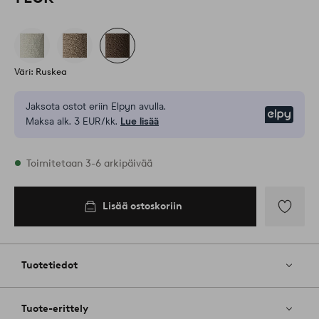
Väri: Ruskea
Jaksota ostot eriin Elpyn avulla.
Elpy
Maksa alk. 3 EUR/kk.
Lue lisää
Varastossa
Toimitetaan 3-6 arkipäivää
Lisää ostoskoriin
Lisää
ostoskoriin
Lisää
suosikkeih
Tuotetiedot
Tuote-erittely