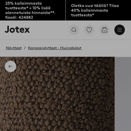
25% kalleimmasta
Oletko uusi täällä? Tilaa
tuotteesta* + 10% lisää
40% kalleimmasta
alennetuista hinnoista**.
tuotteesta*
Koodi: 424882
Jotex-
Siirry
Siirry
logo
merkittyihin
ostoskoriin
–
suosikkituotteisiin
siirry
Näytteet
Kangasnäytteet - Huonekalut
aloitussivulle
Takaisin