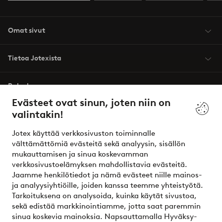
Omat sivut
Tietoa Jotexista
Palvelumme
Evästeet ovat sinun, joten niin on
valintakin!
Ehdot
Jotex käyttää verkkosivuston toiminnalle
Ystävät
välttämättömiä evästeitä sekä analyysin, sisällön
mukauttamisen ja sinua koskevamman
verkkosivustoelämyksen mahdollistavia evästeitä.
Jaamme henkilötiedot ja nämä evästeet niille mainos-
Turvalliset maksut – maksa nyt tai erissä
ja analyysiyhtiöille, joiden kanssa teemme yhteistyötä.
Tarkoituksena on analysoida, kuinka käytät sivustoa,
Haluatko tietää
lisää maksuvaihtoehdoistamme
?
sekä edistää markkinointiamme, jotta saat paremmin
elpy
sinua koskevia mainoksia. Napsauttamalla Hyväksy-