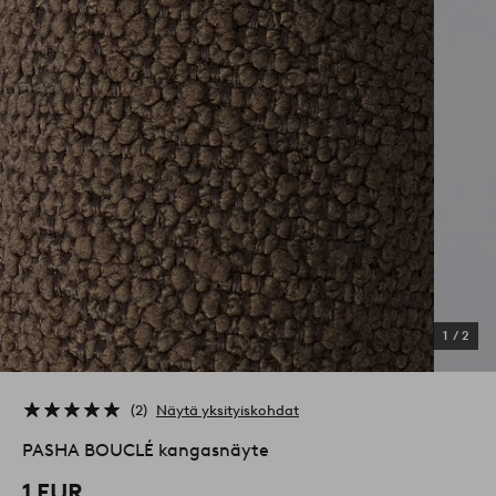
1
/
2
2
Näytä yksityiskohdat
PASHA BOUCLÉ kangasnäyte
1 EUR