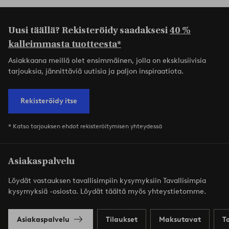
Uusi täällä? Rekisteröidy saadaksesi
40 %
kalleimmasta tuotteesta*
Asiakkaana meillä olet ensimmäinen, jolla on eksklusiivisia
tarjouksia, jännittäviä uutisia ja paljon inspiraatiota.
Rekisteröidy itse
* Katso tarjouksen ehdot rekisteröitymisen yhteydessä
Asiakaspalvelu
Löydät vastauksen tavallisimpiin kysymyksiin Tavallisimpia
kysymyksiä -osiosta. Löydät täältä myös yhteystietomme.
Asiakaspalvelu
Tilaukset
Maksutavat
T