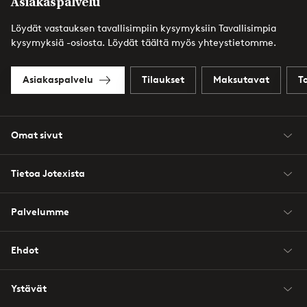
Asiakaspalvelu
Löydät vastauksen tavallisimpiin kysymyksiin Tavallisimpia
kysymyksiä -osiosta. Löydät täältä myös yhteystietomme.
Asiakaspalvelu
Tilaukset
Maksutavat
T
Omat sivut
Tietoa Jotexista
Palvelumme
Ehdot
Ystävät