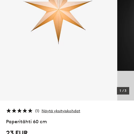
1
/
3
1
Näytä yksityiskohdat
Paperitähti 60 cm
23 EUR