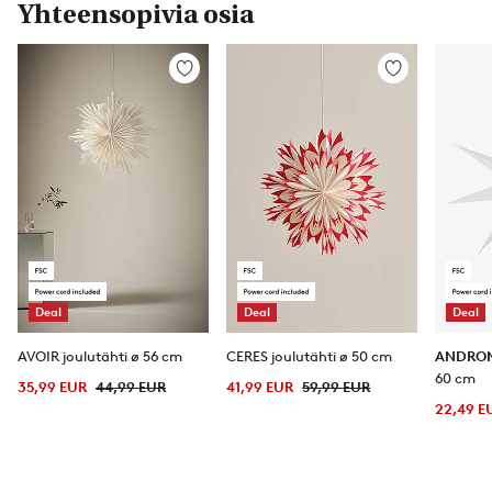
Yhteensopivia osia
Lisää
Lisää
suosikkeihin
suosikkeihin
Deal
Deal
Deal
AVOIR joulutähti ø 56 cm
CERES joulutähti ø 50 cm
ANDRO
60 cm
35,99 EUR
44,99 EUR
41,99 EUR
59,99 EUR
22,49 E