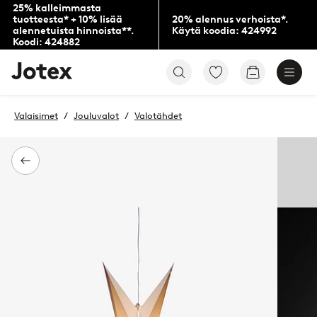
25% kalleimmasta
tuotteesta* + 10% lisää
20% alennus verhoista*.
alennetuista hinnoista**.
Käytä koodia: 424992
Koodi: 424882
Jotex-
Siirry
Siirry
logo
merkittyihin
ostoskoriin
–
suosikkituotteisiin
siirry
Valaisimet
Jouluvalot
Valotähdet
aloitussivulle
Takaisin