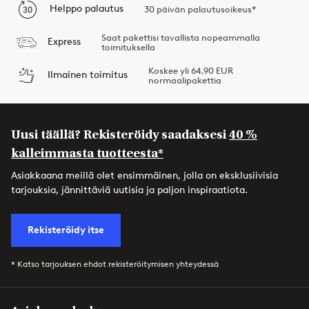
Helppo palautus
30 päivän palautusoikeus*
Saat pakettisi tavallista nopeammalla
Express
toimituksella
Koskee yli 64,90 EUR
Ilmainen toimitus
normaalipakettia
Uusi täällä? Rekisteröidy saadaksesi
40 %
kalleimmasta tuotteesta*
Asiakkaana meillä olet ensimmäinen, jolla on eksklusiivisia
tarjouksia, jännittäviä uutisia ja paljon inspiraatiota.
Rekisteröidy itse
* Katso tarjouksen ehdot rekisteröitymisen yhteydessä