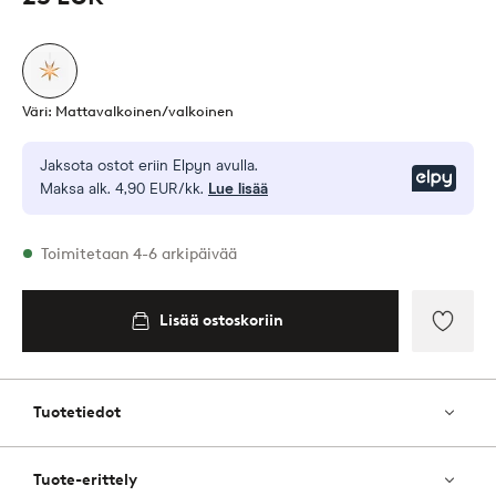
Väri: Mattavalkoinen/valkoinen
Jaksota ostot eriin Elpyn avulla.
Elpy
Maksa alk. 4,90 EUR/kk.
Lue lisää
Varastossa
Toimitetaan 4-6 arkipäivää
Lisää ostoskoriin
Lisää
ostoskoriin
Lisää
suosik
Tuotetiedot
Tuote-erittely