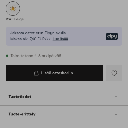
Väri: Beige
Jaksota ostot eriin Elpyn avulla.
Elpy
Maksa alk. 7,40 EUR/kk.
Lue lisää
Varastossa
Toimitetaan 4-6 arkipäivää
Lisää ostoskoriin
Lisää
ostoskoriin
Lisää
suosikkeih
Tuotetiedot
Tuote-erittely