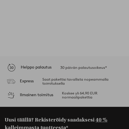
Helppo palautus
30 päivän palautusoikeus*
Saat pakettisi tavallista nopeammalla
Express
toimituksella
Koskee yli 64,90 EUR
Ilmainen toimitus
normaalipakettia
Uusi täällä? Rekisteröidy saadaksesi
40 %
kalleimmasta tuotteesta*