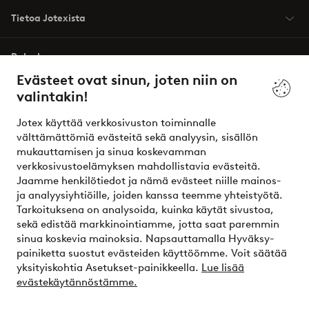
Tietoa Jotexista
Palvelumme
Evästeet ovat sinun, joten niin on
valintakin!
Ehdot
Jotex käyttää verkkosivuston toiminnalle
Ystävät
välttämättömiä evästeitä sekä analyysin, sisällön
mukauttamisen ja sinua koskevamman
verkkosivustoelämyksen mahdollistavia evästeitä.
Jaamme henkilötiedot ja nämä evästeet niille mainos-
Turvalliset maksut – maksa nyt tai erissä
ja analyysiyhtiöille, joiden kanssa teemme yhteistyötä.
Tarkoituksena on analysoida, kuinka käytät sivustoa,
Haluatko tietää
lisää maksuvaihtoehdoistamme
?
sekä edistää markkinointiamme, jotta saat paremmin
elpy
sinua koskevia mainoksia. Napsauttamalla Hyväksy-
painiketta suostut evästeiden käyttöömme. Voit säätää
yksityiskohtia Asetukset-painikkeella.
Lue lisää
evästekäytännöstämme.
Suomi - Valitse maa