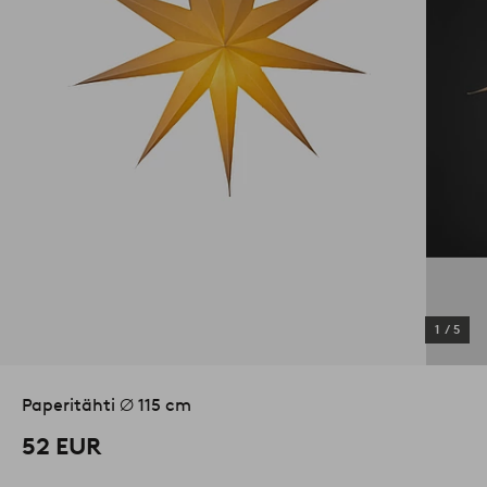
1
/
5
Paperitähti ⌀ 115 cm
52 EUR