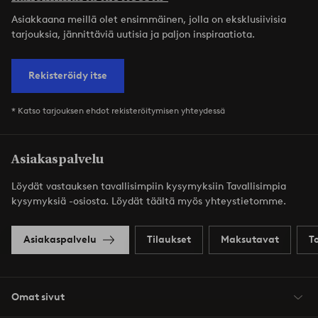
Asiakkaana meillä olet ensimmäinen, jolla on eksklusiivisia
tarjouksia, jännittäviä uutisia ja paljon inspiraatiota.
Rekisteröidy itse
* Katso tarjouksen ehdot rekisteröitymisen yhteydessä
Asiakaspalvelu
Löydät vastauksen tavallisimpiin kysymyksiin Tavallisimpia
kysymyksiä -osiosta. Löydät täältä myös yhteystietomme.
Asiakaspalvelu
Tilaukset
Maksutavat
T
Omat sivut