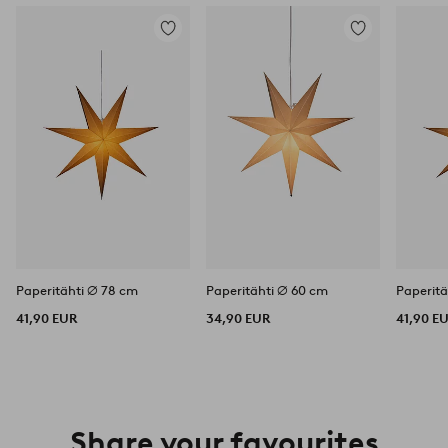
Lisää
Lisää
suosikkeihin
suosikkeihin
Paperitähti ⌀ 78 cm
Paperitähti ⌀ 60 cm
Paperitä
41,90 EUR
34,90 EUR
41,90 E
Share your favourites