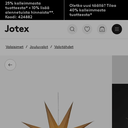
25% kalleimmasta
Oletko uusi täällä? Tilaa
tuotteesta* + 10% lisää
40% kalleimmasta
alennetuista hinnoista**.
tuotteesta*
Koodi: 424882
Jotex-
Siirry
Siirry
logo
merkittyihin
ostoskoriin
–
suosikkituotteisiin
siirry
Valaisimet
Jouluvalot
Valotähdet
aloitussivulle
Takaisin