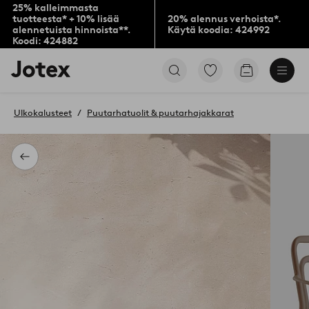
25% kalleimmasta
tuotteesta* + 10% lisää
20% alennus verhoista*.
alennetuista hinnoista**.
Käytä koodia: 424992
Koodi: 424882
Jotex-
Siirry
Siirry
logo
merkittyihin
ostoskoriin
–
suosikkituotteisiin
siirry
Ulkokalusteet
Puutarhatuolit & puutarhajakkarat
aloitussivulle
Takaisin