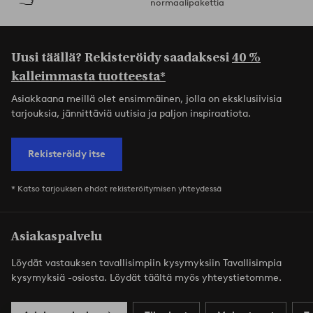
normaalipakettia
Uusi täällä? Rekisteröidy saadaksesi
40 %
kalleimmasta tuotteesta*
Asiakkaana meillä olet ensimmäinen, jolla on eksklusiivisia
tarjouksia, jännittäviä uutisia ja paljon inspiraatiota.
Rekisteröidy itse
* Katso tarjouksen ehdot rekisteröitymisen yhteydessä
Asiakaspalvelu
Löydät vastauksen tavallisimpiin kysymyksiin Tavallisimpia
kysymyksiä -osiosta. Löydät täältä myös yhteystietomme.