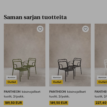
Saman sarjan tuotteita
Lisää
Lisää
suosikkeihin
suosikkeihin
Outlet
Outlet
Outlet
PANTHEON
käsinojalliset
PANTHEON
käsinojalliset
PANTH
tuolit, 2/pakk.
tuolit, 2/pakk.
tuolit, 
189,50 EUR
189,50 EUR
227,40