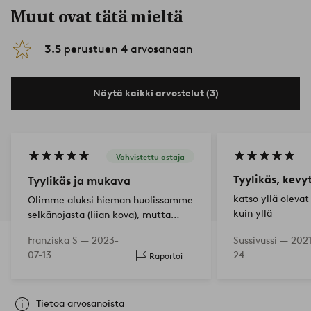
Muut ovat tätä mieltä
3.5
perustuen
4
arvosanaan
Näytä kaikki arvostelut (3)
Vahvistettu ostaja
Tyylikäs, kev
Tyylikäs ja mukava
katso yllä oleva
Olimme aluksi hieman huolissamme
kuin yllä
selkänojasta (liian kova), mutta
tuolit ovat mukavat myös pitkille
Franziska S —
2023-
Sussivussi —
202
ihmisille (190cm+). Pidämme todella
07-13
24
Raportoi
suunnittelusta ja ammattitaidosta.
Tietoa arvosanoista