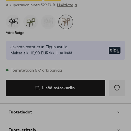
Alkuperäinen hinta
329 EUR
Lisätietoja
Väri: Beige
Jaksota ostot eriin Elpyn avulla.
Elpy
Maksa alk. 16,90 EUR/kk.
Lue lisää
Varastossa
Toimitetaan 5-7 arkipäivää
Lisää ostoskoriin
Lisää
ostoskoriin
Lisää
suosikkeih
Tuotetiedot
Tuote-erittely