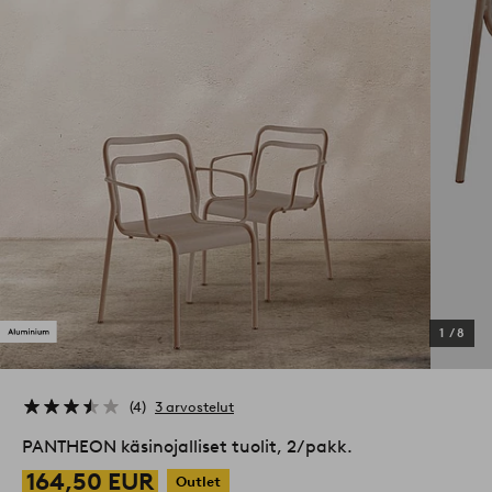
1
/
8
4
3 arvostelut
PANTHEON käsinojalliset tuolit, 2/pakk.
164,50 EUR
Outlet