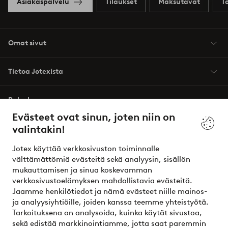
Asiakaspalvelu
Tilaukset
Maksutavat
T
Omat sivut
Tietoa Jotexista
Palvelumme
Evästeet ovat sinun, joten niin on
valintakin!
Ehdot
Jotex käyttää verkkosivuston toiminnalle
Ystävät
välttämättömiä evästeitä sekä analyysin, sisällön
mukauttamisen ja sinua koskevamman
verkkosivustoelämyksen mahdollistavia evästeitä.
Jaamme henkilötiedot ja nämä evästeet niille mainos-
Turvalliset maksut – maksa nyt tai erissä
ja analyysiyhtiöille, joiden kanssa teemme yhteistyötä.
Tarkoituksena on analysoida, kuinka käytät sivustoa,
Haluatko tietää
lisää maksuvaihtoehdoistamme
?
sekä edistää markkinointiamme, jotta saat paremmin