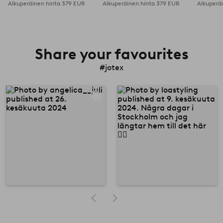
Alkuperäinen hinta
379 EUR
Alkuperäinen hinta
379 EUR
Alkuperä
Share your favourites
#jotex