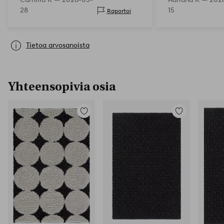
28
15
Raportoi
Tietoa arvosanoista
Yhteensopivia osia
Lisää
Lisää
suosikkeihin
suosikkeihin