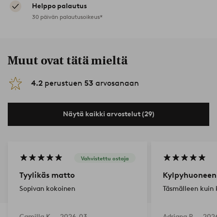
Helppo palautus
30 päivän palautusoikeus*
Muut ovat tätä mieltä
4.2
perustuen
53
arvosanaan
Näytä kaikki arvostelut (29)
Vahvistettu ostaja
Tyylikäs matto
Kylpyhuoneen
Sopivan kokoinen
Täsmälleen kuin 
Camilla K —
2026-03-
Adriana R —
202