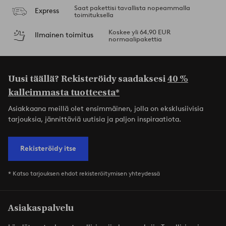
Saat pakettisi tavallista nopeammalla
Express
toimituksella
Koskee yli 64,90 EUR
Ilmainen toimitus
normaalipakettia
Uusi täällä? Rekisteröidy saadaksesi
40 %
kalleimmasta tuotteesta*
Asiakkaana meillä olet ensimmäinen, jolla on eksklusiivisia
tarjouksia, jännittäviä uutisia ja paljon inspiraatiota.
Rekisteröidy itse
* Katso tarjouksen ehdot rekisteröitymisen yhteydessä
Asiakaspalvelu