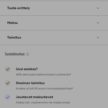
Tuote-erittely
Maksu
Toimitus
Tuoteilmoitus
Uusi asiakas?
40% alennusta kalleimmasta tuotteesta*
Ilmainen toimitus
Koskee yli 64,90 euron normaalipaketteja*
Joustavat maksutavat
Maksa nyt, myöhemmin tai maksa erissä