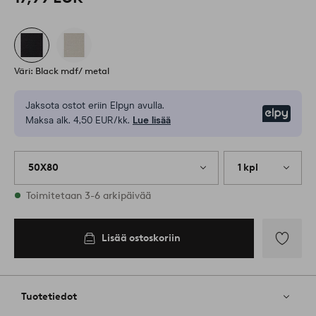
Väri: Black mdf/ metal
Jaksota ostot eriin Elpyn avulla.
Elpy
Maksa alk. 4,50 EUR/kk.
Lue lisää
50X80
1 kpl
Varastossa
Toimitetaan 3-6 arkipäivää
Lisää ostoskoriin
Lisää
suosikkeih
Tuotetiedot