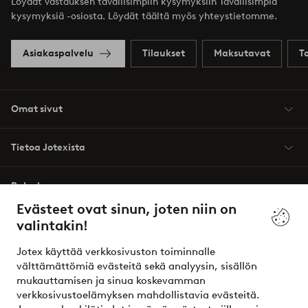
Löydät vastauksen tavallisimpiin kysymyksiin Tavallisimpia
kysymyksiä -osiosta. Löydät täältä myös yhteystietomme.
Asiakaspalvelu
Tilaukset
Maksutavat
T
Omat sivut
Tietoa Jotexista
Palvelumme
Evästeet ovat sinun, joten niin on
valintakin!
Ehdot
Jotex käyttää verkkosivuston toiminnalle
Ystävät
välttämättömiä evästeitä sekä analyysin, sisällön
mukauttamisen ja sinua koskevamman
verkkosivustoelämyksen mahdollistavia evästeitä.