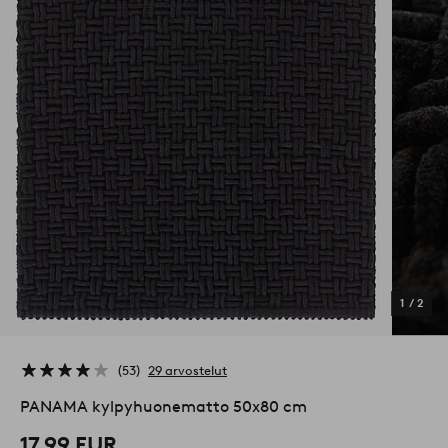
1
/
2
53
29 arvostelut
PANAMA kylpyhuonematto 50x80 cm
17,99 EUR