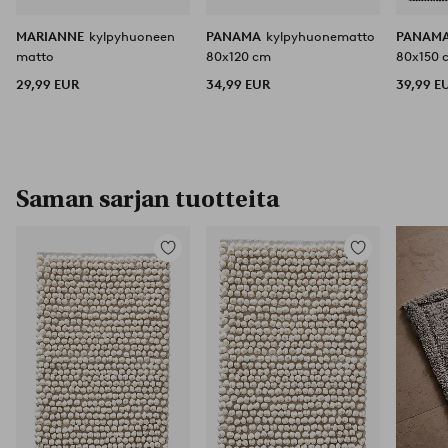
MARIANNE
kylpyhuoneen
PANAMA
kylpyhuonematto
PANAM
matto
80x120 cm
80x150 
29,99 EUR
34,99 EUR
39,99 E
Saman sarjan tuotteita
Lisää
Lisää
suosikkeihin
suosikkeihin