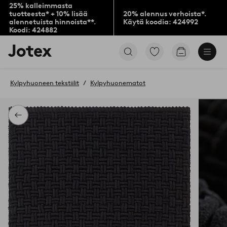
25% kalleimmasta
tuotteesta* + 10% lisää
20% alennus verhoista*.
alennetuista hinnoista**.
Käytä koodia: 424992
Koodi: 424882
Jotex-
Siirry
Siirry
logo
merkittyihin
ostoskoriin
–
suosikkituotteisiin
siirry
Kylpyhuoneen tekstiilit
Kylpyhuonematot
aloitussivulle
Takaisin