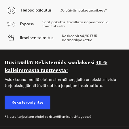
Helppo palautus
30 päivän palautusoikeus*
Saat pakettisi tavallista nopeammalla
Express
toimituksella
Koskee yli 64,90 EUR
Ilmainen toimitus
normaalipakettia
Uusi täällä? Rekisteröidy saadaksesi
40 %
kalleimmasta tuotteesta*
Asiakkaana meillä olet ensimmäinen, jolla on eksklusiivisia
tarjouksia, jännittäviä uutisia ja paljon inspiraatiota.
Rekisteröidy itse
* Katso tarjouksen ehdot rekisteröitymisen yhteydessä