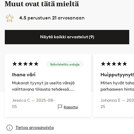
Muut ovat tätä mieltä
4.5
perustuen
21
arvosanaan
Näytä kaikki arvostelut (9)
Vahvistettu ostaja
Ihana väri
Huipputyynyt
Mukavat tyynyt ja useita värejä
Miten hyvät tah
valittavana tilausta tehdessä.
parhaaseen hint
Todella ihana vihreä väri, olen
Jessica C —
2025-08-
Johanna E —
202
erittäin tyytyväinen.
05
25
Raportoi
Tietoa arvosanoista