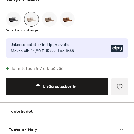
Väri: Pellavabeige
Jaksota ostot eriin Elpyn avulla.
Elpy
Maksa alk. 14,80 EUR/kk.
Lue lisää
Varastossa
Toimitetaan 5-7 arkipäivää
Lisää ostoskoriin
Lisää
ostoskoriin
Lisää
suosik
Tuotetiedot
Tuote-erittely