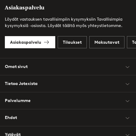
Asiakaspalvelu
Löydät vastauksen tavallisimpiin kysymyksiin Tavallisimpia
kysymyksiä -osiosta. Löydät täältä myös yhteystietomme.
Asiakaspalvelu
Tilaukset
Maksutavat
T
Omat sivut
Tietoa Jotexista
Palvelumme
Ehdot
Ystävät