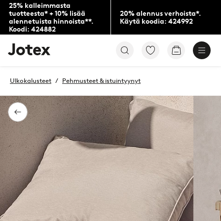
25% kalleimmasta
tuotteesta* + 10% lisää
20% alennus verhoista*.
alennetuista hinnoista**.
Käytä koodia: 424992
Koodi: 424882
Jotex-
Siirry
Siirry
logo
merkittyihin
ostoskoriin
–
suosikkituotteisiin
siirry
Ulkokalusteet
Pehmusteet & istuintyynyt
aloitussivulle
Takaisin