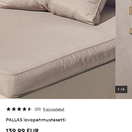
1
/
6
21
9 arvostelut
PALLAS lavapehmustesetti
139,99 EUR