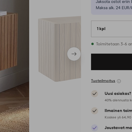
Jaksota ostot eriin 
Maksa alk. 24 EUR/
1 kpl
Varastossa
Toimitetaan 3-6 a
Seuraava
tuote
Tuoteilmoitus
Uusi asiakas?
40% alennusta k
Ilmainen toim
Koskee yli 64,90
Joustavat ma