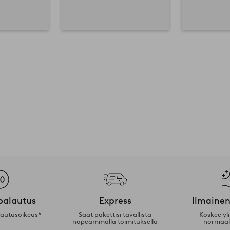
palautus
Express
Ilmainen
lautusoikeus*
Saat pakettisi tavallista
Koskee yl
nopeammalla toimituksella
normaal