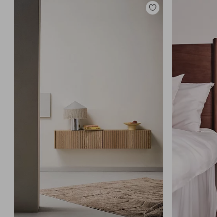
Lisää
suosikkeihin