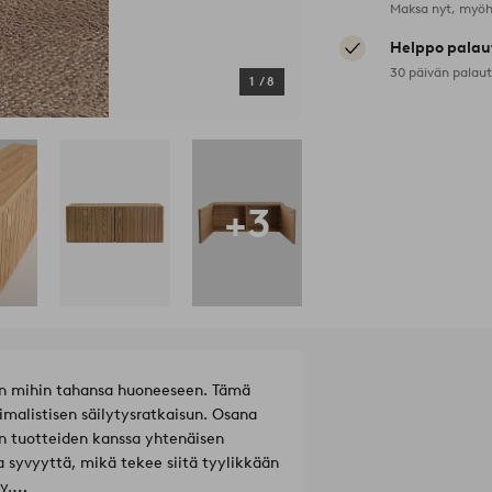
Maksa nyt, myöh
Helppo palau
30 päivän palau
1
/
8
+3
n mihin tahansa huoneeseen. Tämä
imalistisen säilytysratkaisun. Osana
n tuotteiden kanssa yhtenäisen
a syvyyttä, mikä tekee siitä tyylikkään
vy.