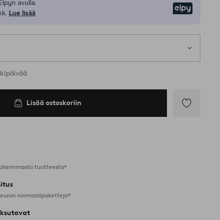
Elpyn avulla.
Elpy
kk.
Lue lisää
rkipäivää
Lisää ostoskoriin
Lisää
suosikkeihin
alleimmasta tuotteesta*
itus
 euron normaalipaketteja*
ksutavat