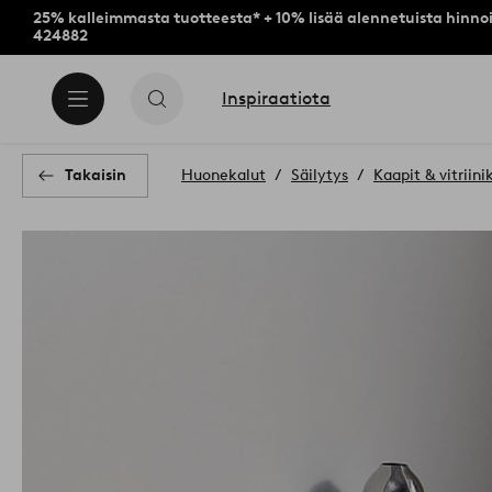
25% kalleimmasta tuotteesta* + 10% lisää alennetuista hinnoi
424882
Inspiraatiota
Takaisin
Huonekalut
Säilytys
Kaapit & vitriini