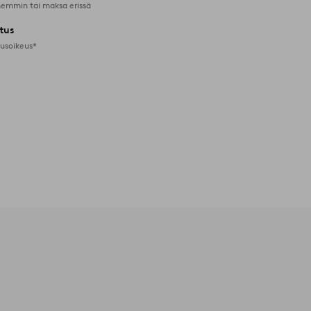
emmin tai maksa erissä
tus
tusoikeus*