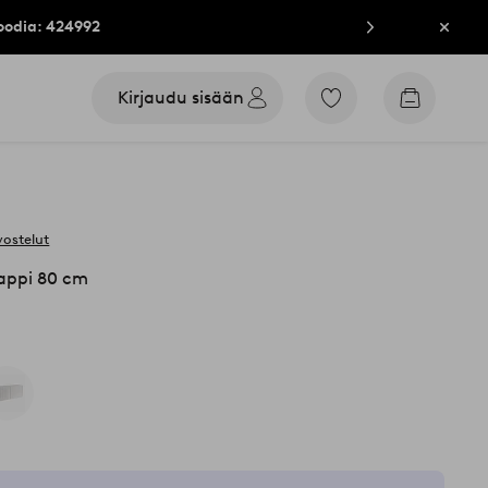
oodia: 424992
Sulje
Kirjaudu sisään
Siirry
Siirry
merkittyihin
ostoskori
suosikkituotteisiin
vostelut
appi 80 cm