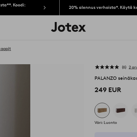
sta**. Koodi:
20% alennus verhoista*. Käytä k
Jotex-
logo
–
siirry
aloitussivulle
kaapit
6
2 ar
PALANZO seinäka
249 EUR
Väri: Luonto