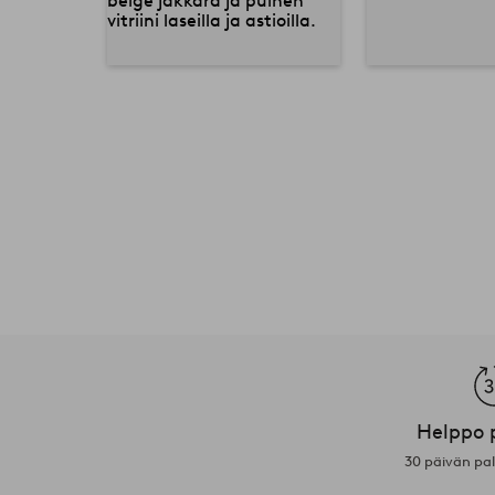
Helppo 
30 päivän pa