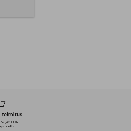
 toimitus
i 64,90 EUR
ipakettia