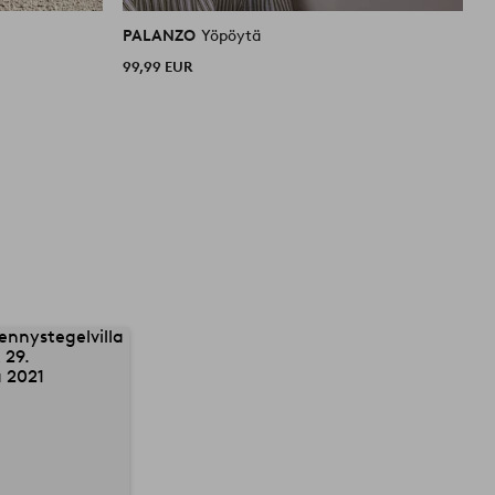
PALANZO
Yöpöytä
P
99,99 EUR
1