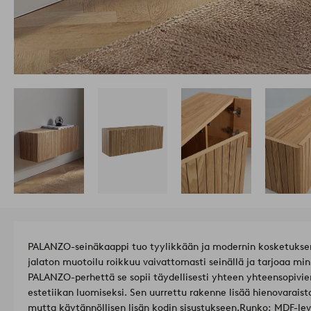
PALANZO-seinäkaappi tuo tyylikkään ja modernin kosketukse
jalaton muotoilu roikkuu vaivattomasti seinällä ja tarjoaa min
PALANZO-perhettä se sopii täydellisesti yhteen yhteensopivie
estetiikan luomiseksi. Sen uurrettu rakenne lisää hienovaraist
mutta käytännöllisen lisän kodin sisustukseen.
Runko: MDF-le