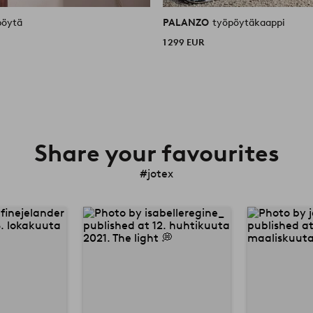
pöytä
PALANZO
työpöytäkaappi
1 299 EUR
Share your favourites
#jotex