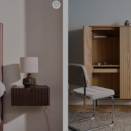
Lisää
suosikkeihin