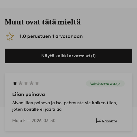
Muut ovat tätä mieltä
1.0
perustuen
1
arvosanaan
Näytä kaikki arvostelut (1)
Vahvistettu ostaja
Liian painava
Aivan liian painava ja iso, pehmuste vie kaiken tilan,
joten koiralle ei jää tilaa
Maja F —
2026-03-30
Raportoi