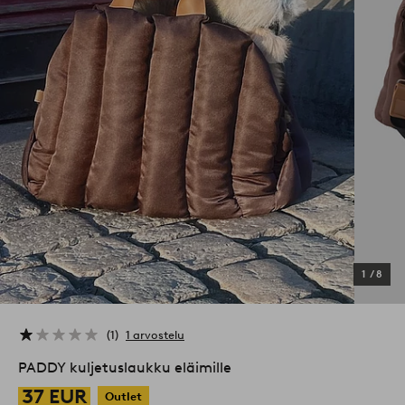
1
/
8
1
1 arvostelu
PADDY kuljetuslaukku eläimille
37 EUR
Outlet