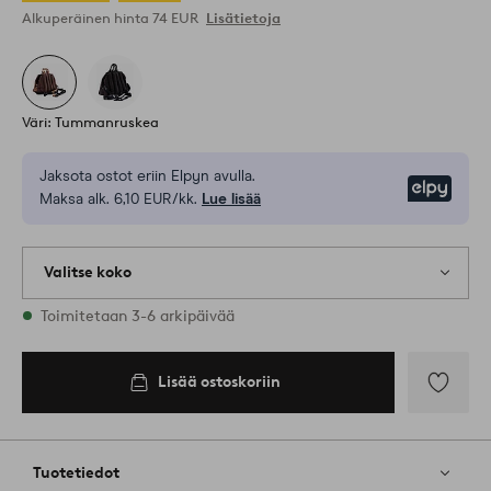
Alkuperäinen hinta
74 EUR
Lisätietoja
Väri: Tummanruskea
Jaksota ostot eriin Elpyn avulla.
Elpy
Maksa alk. 6,10 EUR/kk.
Lue lisää
Valitse koko
1 varastossa olevat koot
Toimitetaan 3-6 arkipäivää
Lisää ostoskoriin
Lisää
ostoskoriin
Lisää
suosikkeih
Tuotetiedot