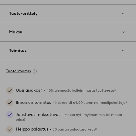
Tuote-erittely
Maksu
Toimitus
Tuoteilmoitus
Uusi asiakas? -
40% alennusta kalleimmasta tuotteesta*
Ilmainen toimitus -
Koskee yli 64,90 euron normaalipaketteja*
Joustavat maksutavat -
Maksa nyt, myöhemmin tai maksa
erissä
Helppo palautus -
30 päivän palautusoikeus*