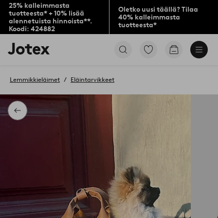
25% kalleimmasta
Oletko uusi täällä? Tilaa
tuotteesta* + 10% lisää
40% kalleimmasta
alennetuista hinnoista**.
tuotteesta*
Koodi: 424882
Jotex-
Siirry
Siirry
logo
merkittyihin
ostoskoriin
–
suosikkituotteisiin
siirry
Lemmikkieläimet
Eläintarvikkeet
aloitussivulle
Takaisin