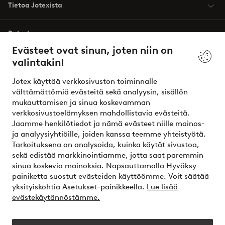
Tietoa Jotexista
Palvelumme
Evästeet ovat sinun, joten niin on
valintakin!
Ehdot
Jotex käyttää verkkosivuston toiminnalle
Ystävät
välttämättömiä evästeitä sekä analyysin, sisällön
mukauttamisen ja sinua koskevamman
verkkosivustoelämyksen mahdollistavia evästeitä.
Jaamme henkilötiedot ja nämä evästeet niille mainos-
Turvalliset maksut – maksa nyt tai erissä
ja analyysiyhtiöille, joiden kanssa teemme yhteistyötä.
Tarkoituksena on analysoida, kuinka käytät sivustoa,
Haluatko tietää
lisää maksuvaihtoehdoistamme
?
sekä edistää markkinointiamme, jotta saat paremmin
elpy
sinua koskevia mainoksia. Napsauttamalla Hyväksy-
painiketta suostut evästeiden käyttöömme. Voit säätää
yksityiskohtia Asetukset-painikkeella.
Lue lisää
evästekäytännöstämme.
Suomi - Valitse maa