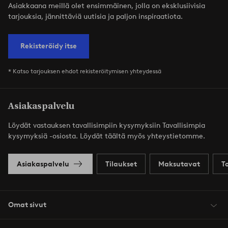
Asiakkaana meillä olet ensimmäinen, jolla on eksklusiivisia
tarjouksia, jännittäviä uutisia ja paljon inspiraatiota.
Rekisteröidy itse
* Katso tarjouksen ehdot rekisteröitymisen yhteydessä
Asiakaspalvelu
Löydät vastauksen tavallisimpiin kysymyksiin Tavallisimpia
kysymyksiä -osiosta. Löydät täältä myös yhteystietomme.
Asiakaspalvelu
Tilaukset
Maksutavat
T
Omat sivut