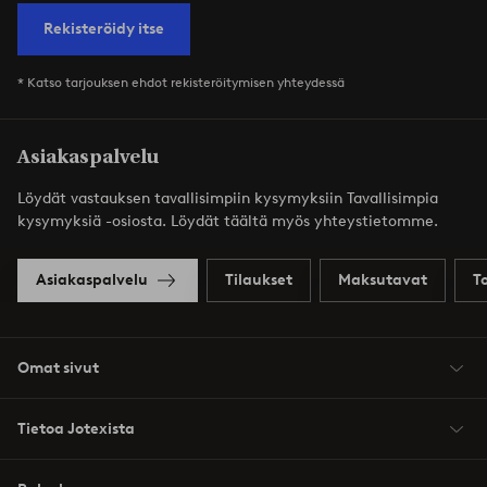
Rekisteröidy itse
* Katso tarjouksen ehdot rekisteröitymisen yhteydessä
Asiakaspalvelu
Löydät vastauksen tavallisimpiin kysymyksiin Tavallisimpia
kysymyksiä -osiosta. Löydät täältä myös yhteystietomme.
Asiakaspalvelu
Tilaukset
Maksutavat
T
Omat sivut
Tietoa Jotexista