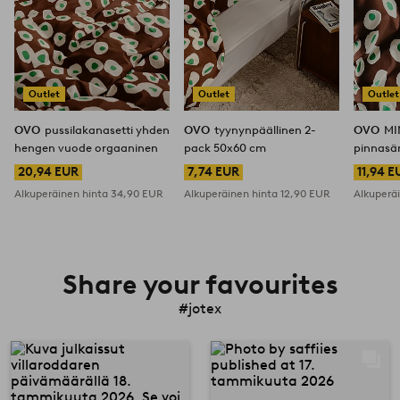
Outlet
Outlet
Outlet
OVO
pussilakanasetti yhden
OVO
tyynynpäällinen 2-
OVO
MI
hengen vuode orgaaninen
pack 50x60 cm
pinnasä
20,94 EUR
7,74 EUR
11,94 E
Alkuperäinen hinta
34,90 EUR
Alkuperäinen hinta
12,90 EUR
Alkuperä
Share your favourites
#jotex