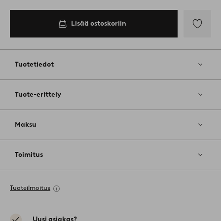
Lisää ostoskoriin
Lisää
suosikkeih
Tuotetiedot
Tuote-erittely
Maksu
Toimitus
Tuoteilmoitus
Uusi asiakas?