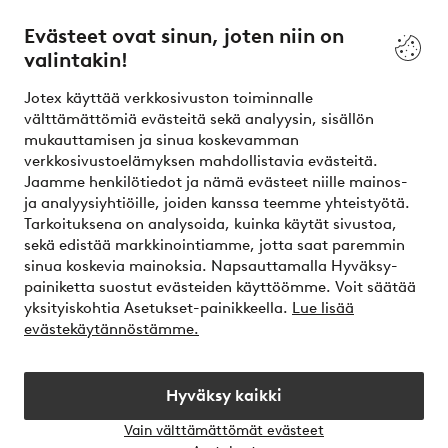
Palvelumme
Evästeet ovat sinun, joten niin on
valintakin!
Ehdot
Jotex käyttää verkkosivuston toiminnalle
Ystävät
välttämättömiä evästeitä sekä analyysin, sisällön
mukauttamisen ja sinua koskevamman
verkkosivustoelämyksen mahdollistavia evästeitä.
Jaamme henkilötiedot ja nämä evästeet niille mainos-
Turvalliset maksut – maksa nyt tai erissä
ja analyysiyhtiöille, joiden kanssa teemme yhteistyötä.
Tarkoituksena on analysoida, kuinka käytät sivustoa,
Haluatko tietää
lisää maksuvaihtoehdoistamme
?
sekä edistää markkinointiamme, jotta saat paremmin
elpy
sinua koskevia mainoksia. Napsauttamalla Hyväksy-
painiketta suostut evästeiden käyttöömme. Voit säätää
yksityiskohtia Asetukset-painikkeella.
Lue lisää
evästekäytännöstämme.
Suomi - Valitse maa
Hyväksy kaikki
Instagram
Facebook
Vain välttämättömät evästeet
Avaa