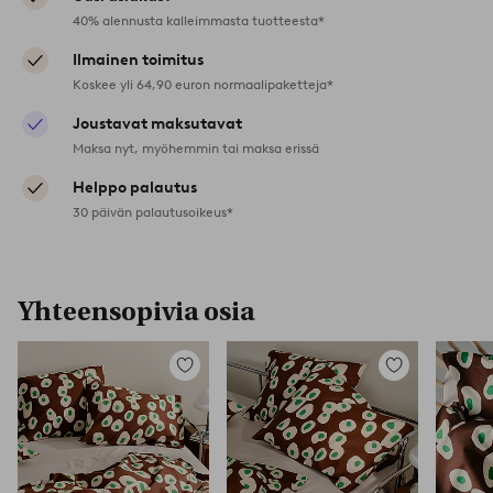
40% alennusta kalleimmasta tuotteesta*
Ilmainen toimitus
Koskee yli 64,90 euron normaalipaketteja*
Joustavat maksutavat
Maksa nyt, myöhemmin tai maksa erissä
Helppo palautus
30 päivän palautusoikeus*
Yhteensopivia osia
Lisää
Lisää
suosikkeihin
suosikkeihin