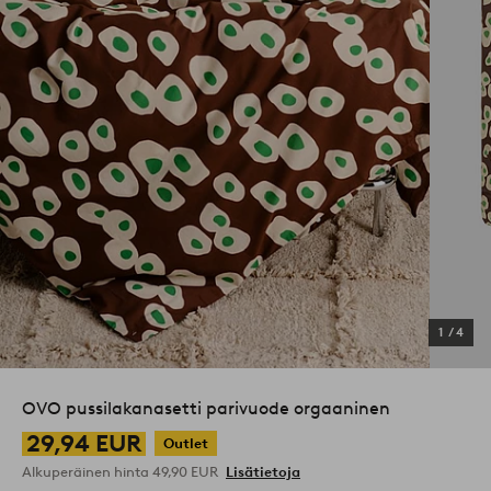
1
/
4
OVO pussilakanasetti parivuode orgaaninen
29,94 EUR
Outlet
Alkuperäinen hinta
49,90 EUR
Lisätietoja