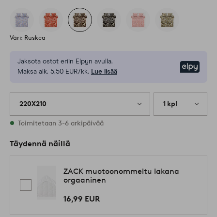
Väri: Ruskea
Jaksota ostot eriin Elpyn avulla.
Elpy
Maksa alk. 5,50 EUR/kk.
Lue lisää
220X210
1 kpl
Varastossa
Toimitetaan 3-6 arkipäivää
Täydennä näillä
ZACK muotoonommeltu lakana
orgaaninen
16,99 EUR