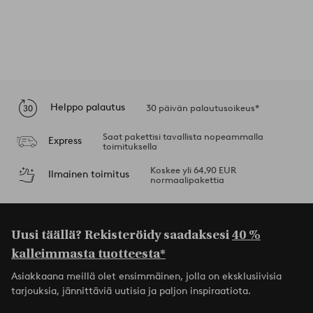
Helppo palautus
30 päivän palautusoikeus*
Saat pakettisi tavallista nopeammalla
Express
toimituksella
Koskee yli 64,90 EUR
Ilmainen toimitus
normaalipakettia
Uusi täällä? Rekisteröidy saadaksesi
40 %
kalleimmasta tuotteesta*
Asiakkaana meillä olet ensimmäinen, jolla on eksklusiivisia
tarjouksia, jännittäviä uutisia ja paljon inspiraatiota.