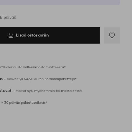
rkipäivää
Lisää ostoskoriin
Lisää
suosikkeihin
40% alennusta kalleimmasta tuotteesta*
us -
Koskee yli 64,90 euron normaalipaketteja*
utavat -
Maksa nyt, myöhemmin tai maksa erissä
 -
30 päivän palautusoikeus*