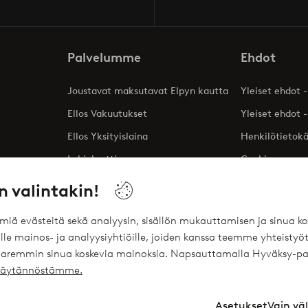
Palvelumme
Ehdot
Joustavat maksutavat Elpyn kautta
Yleiset ehdot -
Ellos Vakuutukset
Yleiset ehdot -
Ellos Yksityislaina
Henkilötietok
Lahjakortti
Cookies
Affiliates
n valintakin!
ömiä evästeitä sekä analyysin, sisällön mukauttamisen ja sinua
le mainos- ja analyysiyhtiöille, joiden kanssa teemme yhteistyöt
 paremmin sinua koskevia mainoksia. Napsauttamalla Hyväksy-pa
ekäytännöstämme.
Asetukset
Vain vä