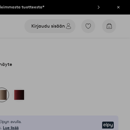
lleimmasta tuotteesta*
Sulje
Kirjaudu sisään
Siirry
Siirry
merkittyihin
ostoskori
suosikkituotteisiin
näyte
Elpyn avulla.
Elpy
.
Lue lisää