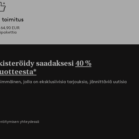
 toimitus
i 64,90 EUR
ipakettia
kisteröidy saadaksesi
40 %
uotteesta*
mmäinen, jolla on eksklusiivisia tarjouksia, jännittäviä uutisia
teröitymisen yhteydessä