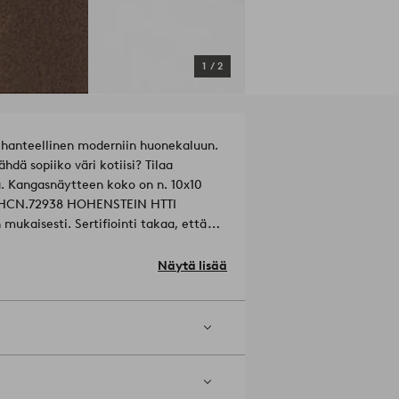
1
/
2
 Ihanteellinen moderniin huonekaluun.
dä sopiiko väri kotiisi? Tilaa
a. Kangasnäytteen koko on n. 10x10
 21.HCN.72938 HOHENSTEIN HTTI
ukaisesti. Sertifiointi takaa, että
lisia aineita.
Materiaali: 100%
Näytä lisää