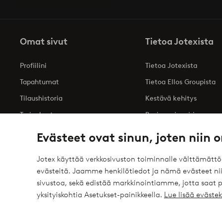
Omat sivut
Tietoa Jotexista
Profiilini
Tietoa Jotexista
Tapahtumat
Tietoa Ellos Groupista
Tilaushistoria
Kestävä kehitys
Tarjoukset
Business inquiries
Saavutettavuusseloste
Evästeet ovat sinun, joten niin o
Jotex käyttää verkkosivuston toiminnalle välttämätt
evästeitä. Jaamme henkilötiedot ja nämä evästeet niil
Turvalliset maksut – maksa nyt tai erissä
sivustoa, sekä edistää markkinointiamme, jotta saat
elpy
Haluatko tietää
lisää maksuvaihtoehdoistamme
?
yksityiskohtia Asetukset-painikkeella.
Lue lisää eväst