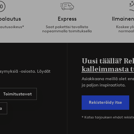
palautus
Express
Ilmainen
lautusoikeus*
Saat pakettisi tavallista
Koskee yl
nopeammalla toimituksella
normaal
Uusi täällä? Re
kalleimmasta t
ysymyksiä -osiosta. Löydät
Asiakkaana meillä olet ensi
ja paljon inspiraatiota.
Toimitustavat
Rekisteröidy itse
a
* Katso tarjouksen ehdot rekis