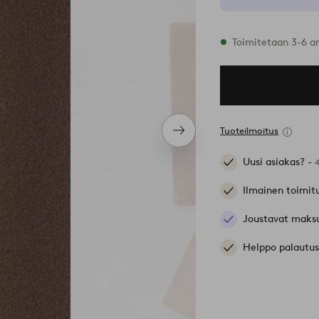
Varastossa
Toimitetaan 3-6 a
Tuoteilmoitus
Seuraava
tuote
Uusi asiakas? -
Ilmainen toimit
Joustavat maks
Helppo palautus