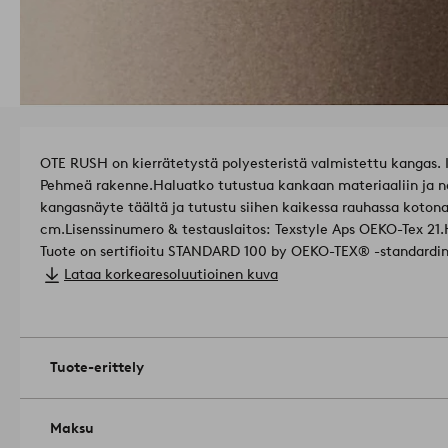
OTE RUSH on kierrätetystä polyesteristä valmistettu kangas.
Pehmeä rakenne.
Haluatko tutustua kankaan materiaaliin ja näh
kangasnäyte täältä ja tutustu siihen kaikessa rauhassa koton
cm.
Lisenssinumero & testauslaitos: Texstyle Aps OEKO-Tex
Tuote on sertifioitu STANDARD 100 by OEKO-TEX® -standardin m
tuote on testattu eikä sisällä terveydelle ja ympäristölle haital
Lataa korkearesoluutioinen kuva
Polyesteri.
Paino: 390 g/m².
Kulutuskestävyys: 40000 martindale.
Valonkesto: 4/5.
Tuote-erittely
Pilling-arvo: 4/5.
Tuotenumero: 2047127-03-0
Maksu