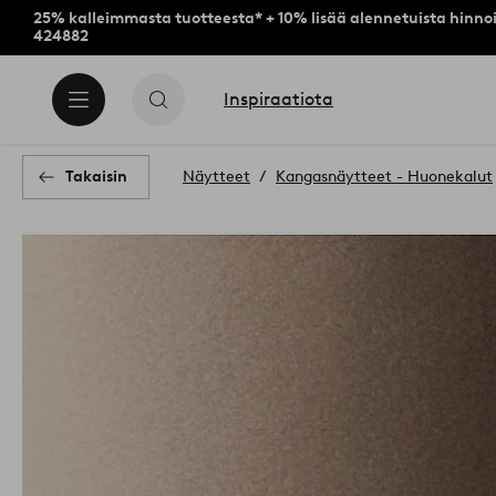
25% kalleimmasta tuotteesta* + 10% lisää alennetuista hinnoi
424882
Inspiraatiota
Takaisin
Näytteet
Kangasnäytteet - Huonekalut