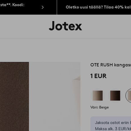
sta**. Koodi:
Oletko uusi täällä? Tilaa 40% ka
Jotex-
logo
–
siirry
aloitussivulle
OTE RUSH kangas
1 EUR
Väri: Beige
Jaksota ostot eriin 
Maksa alk. 3 EUR/kk