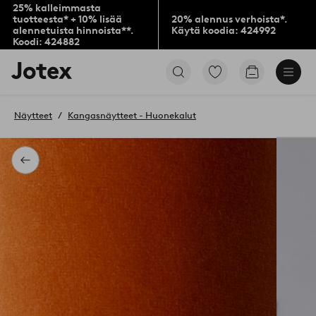
25% kalleimmasta
tuotteesta* + 10% lisää
20% alennus verhoista*.
alennetuista hinnoista**.
Käytä koodia: 424992
Koodi: 424882
Jotex-
Siirry
Siirry
logo
merkittyihin
ostoskoriin
–
suosikkituotteisiin
siirry
Näytteet
Kangasnäytteet - Huonekalut
aloitussivulle
Takaisin