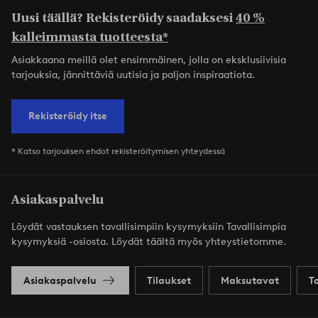
Uusi täällä? Rekisteröidy saadaksesi
40 %
kalleimmasta tuotteesta*
Asiakkaana meillä olet ensimmäinen, jolla on eksklusiivisia
tarjouksia, jännittäviä uutisia ja paljon inspiraatiota.
Rekisteröidy itse
* Katso tarjouksen ehdot rekisteröitymisen yhteydessä
Asiakaspalvelu
Löydät vastauksen tavallisimpiin kysymyksiin Tavallisimpia
kysymyksiä -osiosta. Löydät täältä myös yhteystietomme.
Asiakaspalvelu
Tilaukset
Maksutavat
T