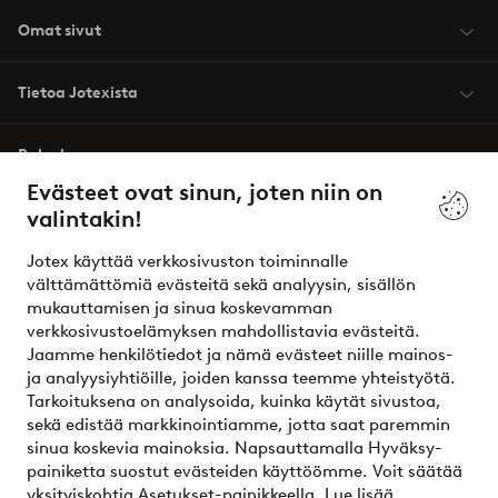
Omat sivut
Tietoa Jotexista
Palvelumme
Evästeet ovat sinun, joten niin on
valintakin!
Ehdot
Jotex käyttää verkkosivuston toiminnalle
Ystävät
välttämättömiä evästeitä sekä analyysin, sisällön
mukauttamisen ja sinua koskevamman
verkkosivustoelämyksen mahdollistavia evästeitä.
Jaamme henkilötiedot ja nämä evästeet niille mainos-
Turvalliset maksut – maksa nyt tai erissä
ja analyysiyhtiöille, joiden kanssa teemme yhteistyötä.
Tarkoituksena on analysoida, kuinka käytät sivustoa,
Haluatko tietää
lisää maksuvaihtoehdoistamme
?
sekä edistää markkinointiamme, jotta saat paremmin
elpy
sinua koskevia mainoksia. Napsauttamalla Hyväksy-
painiketta suostut evästeiden käyttöömme. Voit säätää
yksityiskohtia Asetukset-painikkeella.
Lue lisää