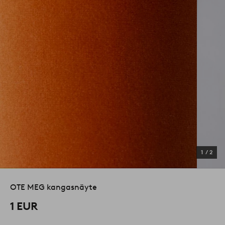
1
/
2
OTE MEG kangasnäyte
1 EUR