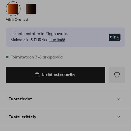
Väri: Oranssi
Jaksota ostot eriin Elpyn avulla.
Elpy
Maksa alk. 3 EUR/kk.
Lue lisää
Varastossa
Toimitetaan 3-6 arkipäivää
Lisää ostoskoriin
Lisää
ostoskoriin
Lisää
suosikkeih
Tuotetiedot
Tuote-erittely