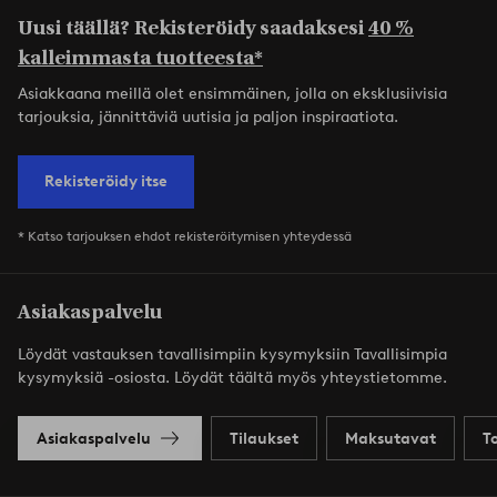
Uusi täällä? Rekisteröidy saadaksesi
40 %
kalleimmasta tuotteesta*
Asiakkaana meillä olet ensimmäinen, jolla on eksklusiivisia
tarjouksia, jännittäviä uutisia ja paljon inspiraatiota.
Rekisteröidy itse
* Katso tarjouksen ehdot rekisteröitymisen yhteydessä
Asiakaspalvelu
Löydät vastauksen tavallisimpiin kysymyksiin Tavallisimpia
kysymyksiä -osiosta. Löydät täältä myös yhteystietomme.
Asiakaspalvelu
Tilaukset
Maksutavat
T