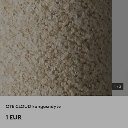
1
/
2
OTE CLOUD kangasnäyte
1 EUR