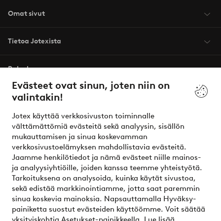
Omat sivut
Tietoa Jotexista
Palvelumme
Evästeet ovat sinun, joten niin on
valintakin!
Ehdot
Jotex käyttää verkkosivuston toiminnalle
Ystävät
välttämättömiä evästeitä sekä analyysin, sisällön
mukauttamisen ja sinua koskevamman
verkkosivustoelämyksen mahdollistavia evästeitä.
Jaamme henkilötiedot ja nämä evästeet niille mainos-
Turvalliset maksut – maksa nyt tai erissä
ja analyysiyhtiöille, joiden kanssa teemme yhteistyötä.
Tarkoituksena on analysoida, kuinka käytät sivustoa,
Haluatko tietää
lisää maksuvaihtoehdoistamme
?
sekä edistää markkinointiamme, jotta saat paremmin
elpy
sinua koskevia mainoksia. Napsauttamalla Hyväksy-
painiketta suostut evästeiden käyttöömme. Voit säätää
yksityiskohtia Asetukset-painikkeella.
Lue lisää