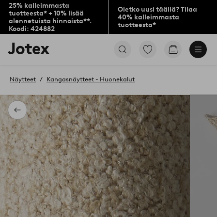
25% kalleimmasta
Oletko uusi täällä? Tilaa
tuotteesta* + 10% lisää
40% kalleimmasta
alennetuista hinnoista**.
tuotteesta*
Koodi: 424882
Jotex-
Siirry
Siirry
logo
merkittyihin
ostoskoriin
–
suosikkituotteisiin
siirry
Näytteet
Kangasnäytteet - Huonekalut
aloitussivulle
Takaisin