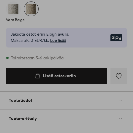
Väri: Beige
Jaksota ostot eriin Elpyn avulla.
Elpy
Maksa alk. 3 EUR/kk.
Lue lisää
Varastossa
Toimitetaan 3-6 arkipäivää
Lisää ostoskoriin
Lisää
ostoskoriin
Lisää
suosikkeih
Tuotetiedot
Tuote-erittely