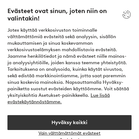
Palvelumme
Evästeet ovat sinun, joten niin on
valintakin!
Ehdot
Jotex käyttää verkkosivuston toiminnalle
Ystävät
välttämättömiä evästeitä sekä analyysin, sisällön
mukauttamisen ja sinua koskevamman
verkkosivustoelämyksen mahdollistavia evästeitä.
Jaamme henkilötiedot ja nämä evästeet niille mainos-
Turvalliset maksut – maksa nyt tai erissä
ja analyysiyhtiöille, joiden kanssa teemme yhteistyötä.
Tarkoituksena on analysoida, kuinka käytät sivustoa,
Haluatko tietää
lisää maksuvaihtoehdoistamme
?
sekä edistää markkinointiamme, jotta saat paremmin
elpy
sinua koskevia mainoksia. Napsauttamalla Hyväksy-
painiketta suostut evästeiden käyttöömme. Voit säätää
yksityiskohtia Asetukset-painikkeella.
Lue lisää
evästekäytännöstämme.
Suomi - Valitse maa
Hyväksy kaikki
Instagram
Facebook
Vain välttämättömät evästeet
Avaa