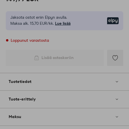
Jaksota ostot eriin Elpyn avulla.
Elpy
Maksa alk. 15,70 EUR/kk.
Lue lisää
Loppunut varastosta
Lisää ostoskoriin
Lisää
suosikkeih
Tuotetiedot
Tuote-erittely
Maksu