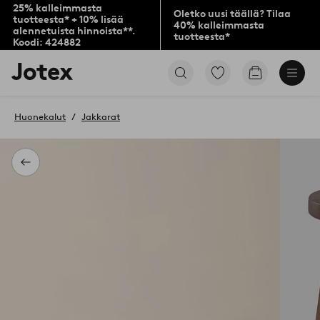
25% kalleimmasta
Oletko uusi täällä? Tilaa
tuotteesta* + 10% lisää
40% kalleimmasta
alennetuista hinnoista**.
tuotteesta*
Koodi: 424882
Jotex-
Siirry
Siirry
logo
merkittyihin
ostoskoriin
–
suosikkituotteisiin
siirry
Huonekalut
Jakkarat
aloitussivulle
Takaisin