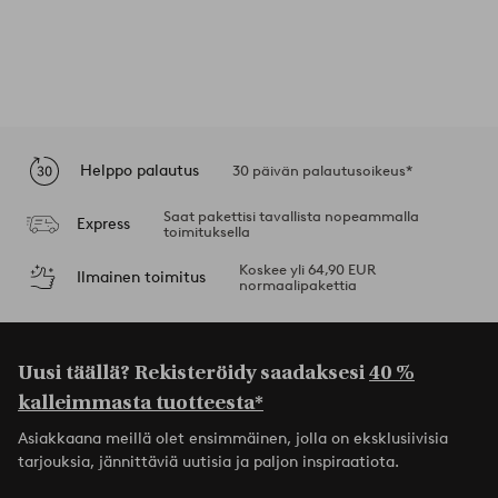
Helppo palautus
30 päivän palautusoikeus*
Saat pakettisi tavallista nopeammalla
Express
toimituksella
Koskee yli 64,90 EUR
Ilmainen toimitus
normaalipakettia
Uusi täällä? Rekisteröidy saadaksesi
40 %
kalleimmasta tuotteesta*
Asiakkaana meillä olet ensimmäinen, jolla on eksklusiivisia
tarjouksia, jännittäviä uutisia ja paljon inspiraatiota.