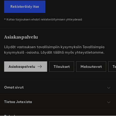
Rekisteröidy itse
* Katso tarjouksen ehdot rekisteröitymisen yhteydessä
Asiakaspalvelu
Löydät vastauksen tavallisimpiin kysymyksiin Tavallisimpia
kysymyksiä -osiosta. Löydät täältä myös yhteystietomme.
Asiakaspalvelu
Tilaukset
Maksutavat
T
Omat sivut
Tietoa Jotexista