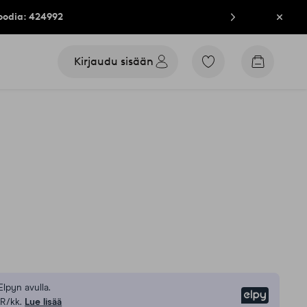
oodia: 424992
Sulje
Kirjaudu sisään
Siirry
Siirry
merkittyihin
ostoskori
suosikkituotteisiin
u
Elpyn avulla.
Elpy
R/kk.
Lue lisää