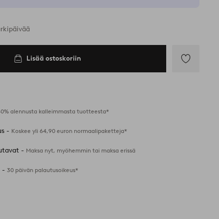
arkipäivää
Lisää ostoskoriin
Lisää
suosikkeihin
40% alennusta kalleimmasta tuotteesta*
us -
Koskee yli 64,90 euron normaalipaketteja*
utavat -
Maksa nyt, myöhemmin tai maksa erissä
 -
30 päivän palautusoikeus*