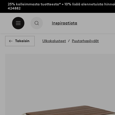
25% kalleimmasta tuotteesta* + 10% lisää alennetuista hinnoi
424882
Inspiraatiota
Takaisin
Ulkokalusteet
Puutarhapöydät