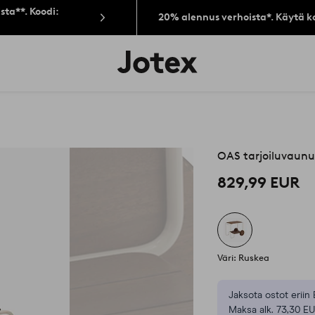
sta**. Koodi:
20% alennus verhoista*. Käytä k
Jotex-
logo
–
siirry
aloitussivulle
OAS tarjoiluvaun
829,99 EUR
Väri: Ruskea
Jaksota ostot eriin 
Maksa alk. 73,30 EU