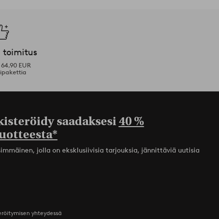
 toimitus
i 64,90 EUR
ipakettia
kisteröidy saadaksesi
40 %
uotteesta*
mmäinen, jolla on eksklusiivisia tarjouksia, jännittäviä uutisia
teröitymisen yhteydessä