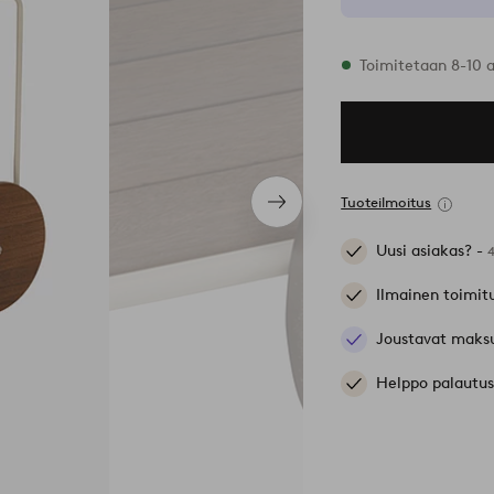
Varastossa
Toimitetaan 8-10 
Tuoteilmoitus
Seuraava
tuote
Uusi asiakas? -
Ilmainen toimit
Joustavat maks
Helppo palautus