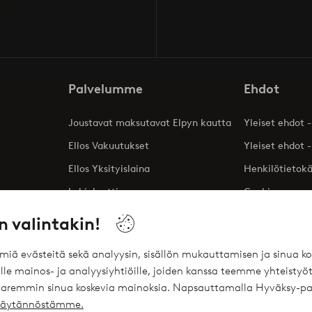
Palvelumme
Ehdot
Joustavat maksutavat Elpyn kautta
Yleiset ehdot -
Ellos Vakuutukset
Yleiset ehdot -
Ellos Yksityislaina
Henkilötietok
Lahjakortti
Cookies
Affiliates
n valintakin!
ömiä evästeitä sekä analyysin, sisällön mukauttamisen ja sinua
le mainos- ja analyysiyhtiöille, joiden kanssa teemme yhteistyöt
 paremmin sinua koskevia mainoksia. Napsauttamalla Hyväksy-pa
ekäytännöstämme.