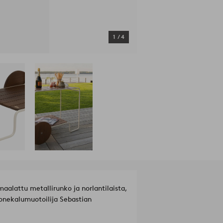
1
/
4
aalattu metallirunko ja norlantilaista,
onekalumuotoilija Sebastian