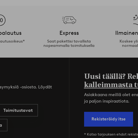
palautus
Express
Ilmainen
lautusoikeus*
Saat pakettisi tavallista
Koskee yl
nopeammalla toimituksella
normaal
Uusi täällä? Re
kalleimmasta t
ysymyksiä -osiosta. Löydät
Asiakkaana meillä olet ensi
ja paljon inspiraatiota.
Toimitustavat
Rekisteröidy itse
a
* Katso tarjouksen ehdot rekis