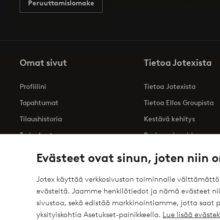
Peruuttamislomake
Omat sivut
Tietoa Jotexista
Profiilini
Tietoa Jotexista
Tapahtumat
Tietoa Ellos Groupista
Tilaushistoria
Kestävä kehitys
Tarjoukset
Business inquiries
Saavutettavuusseloste
Evästeet ovat sinun, joten niin o
Jotex käyttää verkkosivuston toiminnalle välttämätt
evästeitä. Jaamme henkilötiedot ja nämä evästeet niil
Turvalliset maksut – maksa nyt tai erissä
sivustoa, sekä edistää markkinointiamme, jotta saat
elpy
Haluatko tietää
lisää maksuvaihtoehdoistamme
?
yksityiskohtia Asetukset-painikkeella.
Lue lisää eväst