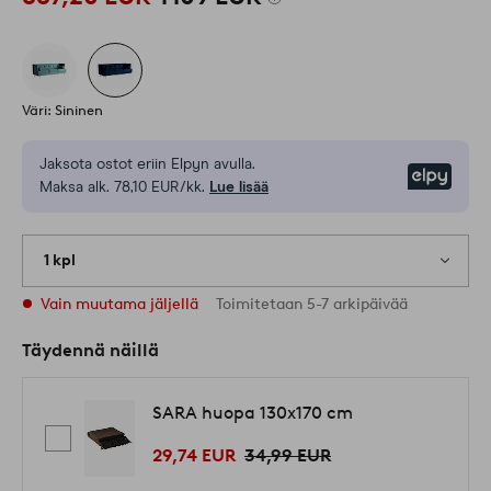
Väri: Sininen
Jaksota ostot eriin Elpyn avulla.
Elpy
Maksa alk. 78,10 EUR/kk.
Lue lisää
1 kpl
Vain muutama jäljellä
Toimitetaan 5-7 arkipäivää
Täydennä näillä
SARA huopa 130x170 cm
29,74 EUR
34,99 EUR