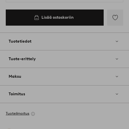
Lisää ostoskoriin
Lisää
suosikkeih
Tuotetiedot
Tuote-erittely
Maksu
Toimitus
Tuoteilmoitus