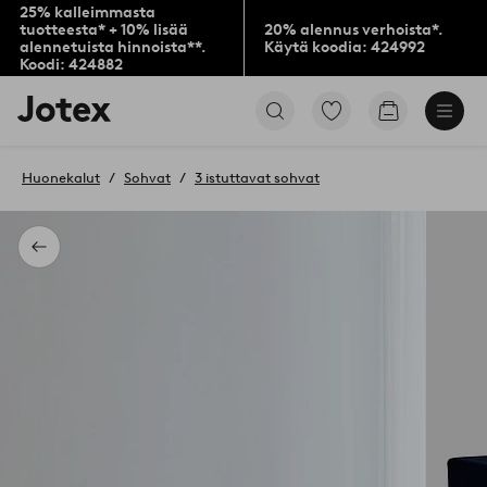
25% kalleimmasta
tuotteesta* + 10% lisää
20% alennus verhoista*.
alennetuista hinnoista**.
Käytä koodia: 424992
Koodi: 424882
Jotex-
Siirry
Siirry
logo
merkittyihin
ostoskoriin
–
suosikkituotteisiin
siirry
Huonekalut
Sohvat
3 istuttavat sohvat
aloitussivulle
Takaisin