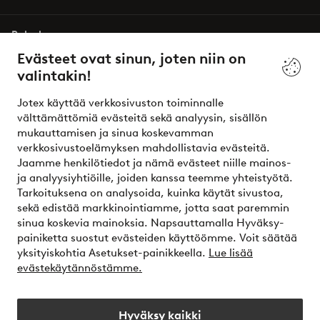
Palvelumme
Evästeet ovat sinun, joten niin on
valintakin!
Ehdot
Jotex käyttää verkkosivuston toiminnalle
Ystävät
välttämättömiä evästeitä sekä analyysin, sisällön
mukauttamisen ja sinua koskevamman
verkkosivustoelämyksen mahdollistavia evästeitä.
Jaamme henkilötiedot ja nämä evästeet niille mainos-
Turvalliset maksut – maksa nyt tai erissä
ja analyysiyhtiöille, joiden kanssa teemme yhteistyötä.
Tarkoituksena on analysoida, kuinka käytät sivustoa,
Haluatko tietää
lisää maksuvaihtoehdoistamme
?
sekä edistää markkinointiamme, jotta saat paremmin
elpy
sinua koskevia mainoksia. Napsauttamalla Hyväksy-
painiketta suostut evästeiden käyttöömme. Voit säätää
yksityiskohtia Asetukset-painikkeella.
Lue lisää
evästekäytännöstämme.
Suomi - Valitse maa
Hyväksy kaikki