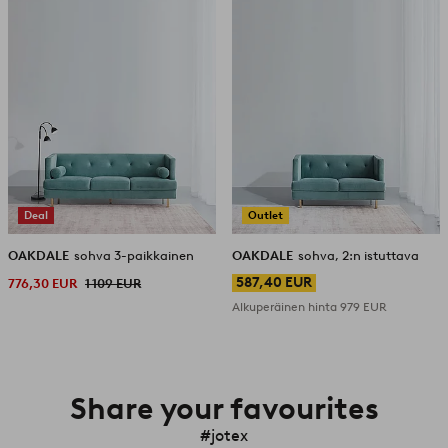
Deal
Outlet
OAKDALE
sohva 3-paikkainen
OAKDALE
sohva, 2:n istuttava
587,40 EUR
776,30 EUR
1 109 EUR
Alkuperäinen hinta
979 EUR
Share your favourites
#jotex