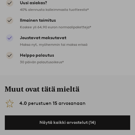
Uusi asiakas?
40% alennusta kalleimmasta tuotteesta*
Ilmainen toimitus
Koskee yli 64,90 euron normaalipaketteja*
Joustavat maksutavat
Maksa nyt, myöhemmin tai maksa erissä
Helppo palautus
30 päivän palautusoikeus*
Muut ovat tätä mieltä
4.0
perustuen
15
arvosanaan
Näytä kaikki arvostelut (14)