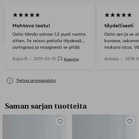
Mahtava laatu!
täydellisesti
Ostin tämän sohvan 1,5 puoli vuotta
Ostin sen ja se o
sitten. Se seisoo patiolla täydessä
kuvassa, uskoma
auringossa ja maagisesti se pitää
mukava istua. Vär
värin, ei muutosta. En uskonut niin!
❤️ Näyttää erittä
Kajsa B —
2019-02-15
Annazz —
2018-0
Raportoi
Lisäksi se on ihan yhtä kiva kuin
rahalle
kuvassa j…
Tietoa arvosanoista
Saman sarjan tuotteita
Lisää
Lisää
suosikkeihin
suosikk