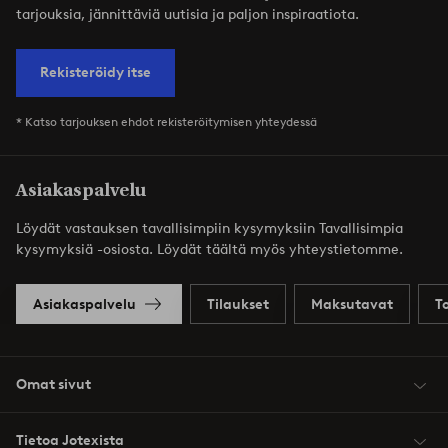
tarjouksia, jännittäviä uutisia ja paljon inspiraatiota.
Rekisteröidy itse
* Katso tarjouksen ehdot rekisteröitymisen yhteydessä
Asiakaspalvelu
Löydät vastauksen tavallisimpiin kysymyksiin Tavallisimpia
kysymyksiä -osiosta. Löydät täältä myös yhteystietomme.
Asiakaspalvelu
Tilaukset
Maksutavat
T
Omat sivut
Tietoa Jotexista