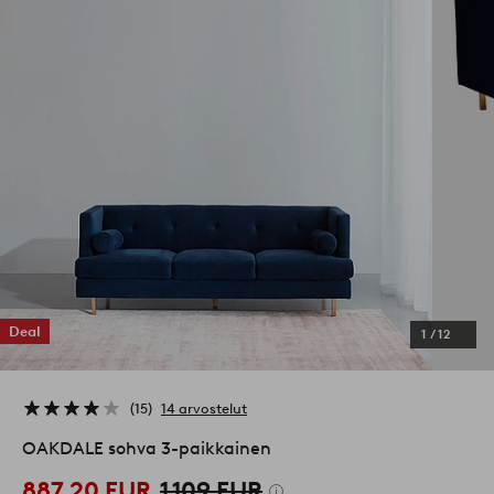
Deal
1
/
12
15
14 arvostelut
OAKDALE sohva 3-paikkainen
887,20 EUR
1 109 EUR