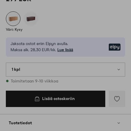
Väri: Kysy
Jaksota ostot eriin Elpyn avulla.
Elpy
Maksa alk. 28,30 EUR/kk.
Lue lisää
1 kpl
Varastossa
Toimitetaan 9-10 viikkoa
Lisää ostoskoriin
Lisää
suosikkeih
Tuotetiedot