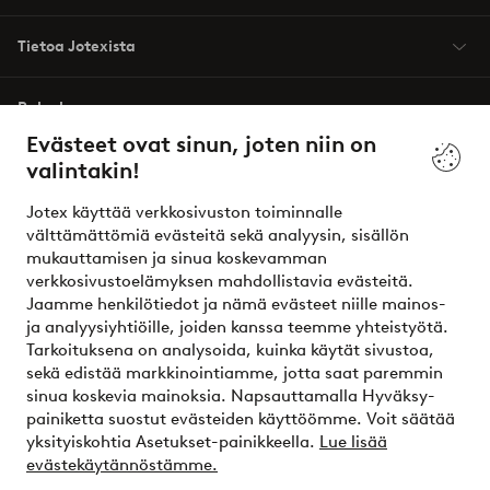
Tietoa Jotexista
Palvelumme
Evästeet ovat sinun, joten niin on
valintakin!
Ehdot
Jotex käyttää verkkosivuston toiminnalle
Ystävät
välttämättömiä evästeitä sekä analyysin, sisällön
mukauttamisen ja sinua koskevamman
verkkosivustoelämyksen mahdollistavia evästeitä.
Jaamme henkilötiedot ja nämä evästeet niille mainos-
Turvalliset maksut – maksa nyt tai erissä
ja analyysiyhtiöille, joiden kanssa teemme yhteistyötä.
Tarkoituksena on analysoida, kuinka käytät sivustoa,
Haluatko tietää
lisää maksuvaihtoehdoistamme
?
sekä edistää markkinointiamme, jotta saat paremmin
elpy
sinua koskevia mainoksia. Napsauttamalla Hyväksy-
painiketta suostut evästeiden käyttöömme. Voit säätää
yksityiskohtia Asetukset-painikkeella.
Lue lisää
evästekäytännöstämme.