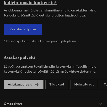
kalleimmasta tuotteesta*
Asiakkaana meillä olet ensimmäinen, jolla on eksklusiivisia
tarjouksia, jännittäviä uutisia ja paljon inspiraatiota.
Rekisteröidy itse
* Katso tarjouksen ehdot rekisteröitymisen yhteydessä
Asiakaspalvelu
Löydät vastauksen tavallisimpiin kysymyksiin Tavallisimpia
kysymyksiä -osiosta. Löydät täältä myös yhteystietomme.
Asiakaspalvelu
Tilaukset
Maksutavat
T
Omat sivut