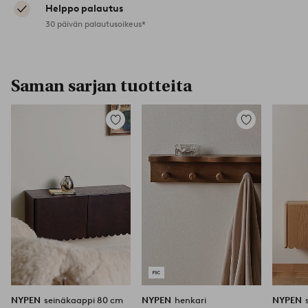
Helppo palautus
30 päivän palautusoikeus*
Saman sarjan tuotteita
Lisää
Lisää
suosikkeihin
suosikkeihin
NYPEN
seinäkaappi 80 cm
NYPEN
henkari
NYPEN