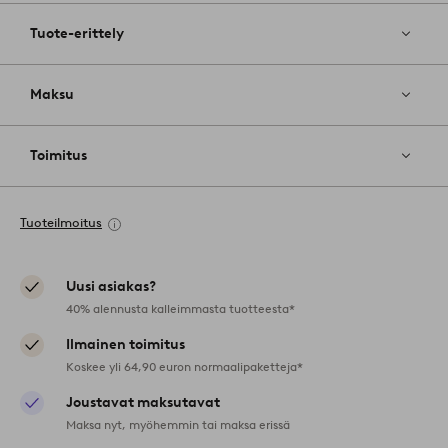
Tuote-erittely
Maksu
Toimitus
Tuoteilmoitus
Uusi asiakas?
40% alennusta kalleimmasta tuotteesta*
Ilmainen toimitus
Koskee yli 64,90 euron normaalipaketteja*
Joustavat maksutavat
Maksa nyt, myöhemmin tai maksa erissä