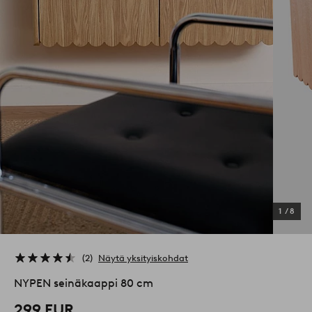
1
/
8
2
Näytä yksityiskohdat
NYPEN seinäkaappi 80 cm
299 EUR