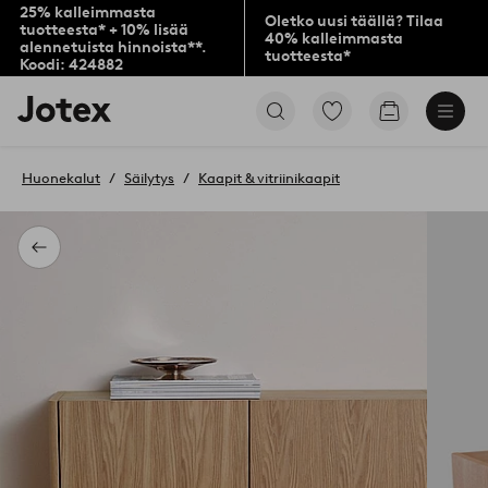
25% kalleimmasta
Oletko uusi täällä? Tilaa
tuotteesta* + 10% lisää
40% kalleimmasta
alennetuista hinnoista**.
tuotteesta*
Koodi: 424882
Jotex-
Siirry
Siirry
logo
merkittyihin
ostoskoriin
–
suosikkituotteisiin
siirry
Huonekalut
Säilytys
Kaapit & vitriinikaapit
aloitussivulle
Takaisin