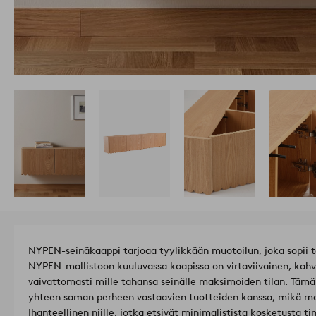
NYPEN-seinäkaappi tarjoaa tyylikkään muotoilun, joka sopii tä
NYPEN-mallistoon kuuluvassa kaapissa on virtaviivainen, kahv
vaivattomasti mille tahansa seinälle maksimoiden tilan. Tämä
yhteen saman perheen vastaavien tuotteiden kanssa, mikä ma
Ihanteellinen niille, jotka etsivät minimalistista kosketusta t