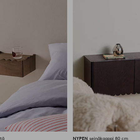
suosikkeihin
tä
NYPEN
seinäkaappi 80 cm