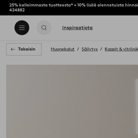
25% kalleimmasta tuotteesta* + 10% lisää alennetuista hinnoi
424882
Inspiraatiota
Takaisin
Huonekalut
Säilytys
Kaapit & vitriini