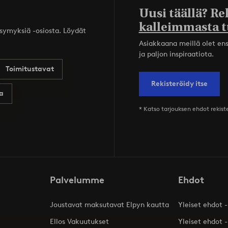
Uusi täällä? Re
kalleimmasta t
ysymyksiä -osiosta. Löydät
Asiakkaana meillä olet ensi
ja paljon inspiraatiota.
Toimitustavat
Rekisteröidy itse
a
* Katso tarjouksen ehdot rekis
Palvelumme
Ehdot
Joustavat maksutavat Elpyn kautta
Yleiset ehdot -
Ellos Vakuutukset
Yleiset ehdot -