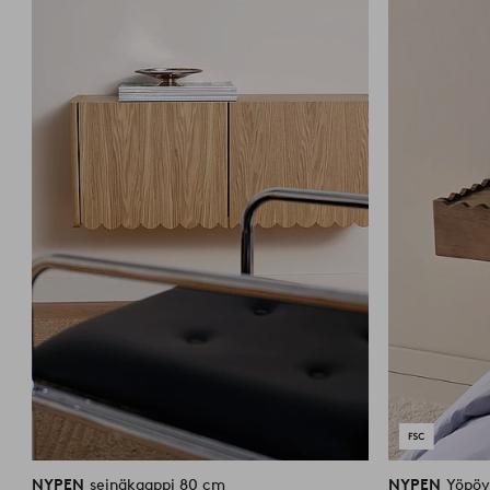
suosikkeihin
NYPEN
seinäkaappi 80 cm
NYPEN
Yöpöy