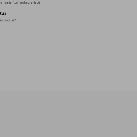
emmin tai maksa erissä
tus
tusoikeus*