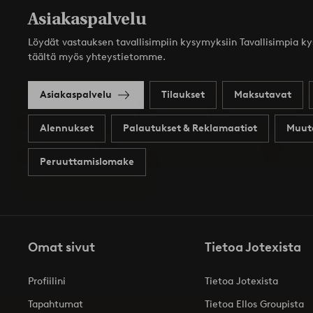
Asiakaspalvelu
Löydät vastauksen tavallisimpiin kysymyksiin Tavallisimpia k
täältä myös yhteystietomme.
Asiakaspalvelu
Tilaukset
Maksutavat
Alennukset
Palautukset & Reklamaatiot
Muut
Peruuttamislomake
Omat sivut
Tietoa Jotexista
Profiilini
Tietoa Jotexista
Tapahtumat
Tietoa Ellos Groupista