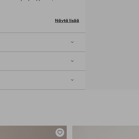
o: MDF-levy.
Näytä lisää
.0 cm.
nnitystapa määräytyy aina pinnan
Lisää