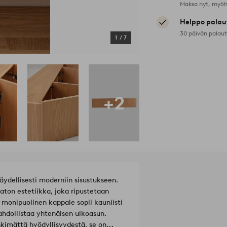
Maksa nyt, myöh
Helppo palau
30 päivän palau
1
/
7
+2
ydellisesti moderniin sisustukseen.
aton estetiikka, joka ripustetaan
 monipuolinen kappale sopii kauniisti
hdollistaa yhtenäisen ulkoasun.
inkimättä hyödyllisyydestä, se on