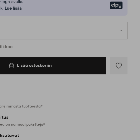
Elpyn avulla.
Elpy
k.
Lue lisää
iikkoa
Lisää ostoskoriin
Lisää
suosikkeihin
alleimmasta tuotteesta*
itus
 euron normaalipaketteja*
ksutavat