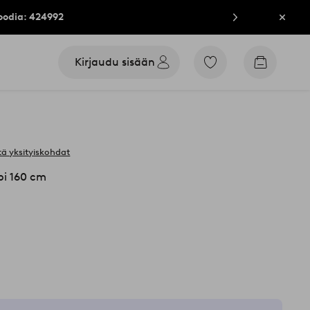
oodia: 424992
Sulje
Kirjaudu sisään
Siirry
Siirry
merkittyihin
ostoskori
suosikkituotteisiin
ä yksityiskohdat
i 160 cm