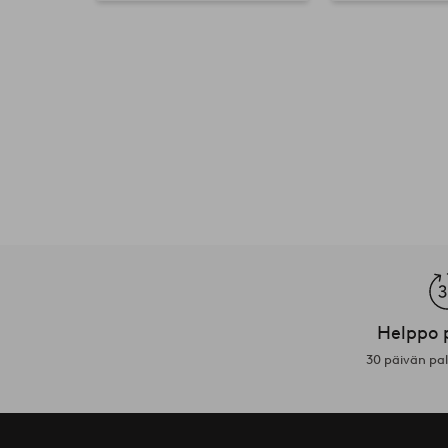
Helppo 
30 päivän pa