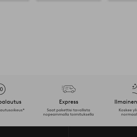
palautus
Express
Ilmainen
lautusoikeus*
Saat pakettisi tavallista
Koskee yl
nopeammalla toimituksella
normaal