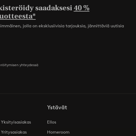
kisteröidy saadaksesi
40 %
uotteesta*
mmäinen, jolla on eksklusiivisia tarjouksia, jännittäviä uutisia
teröitymisen yhteydessä
Ystävät
 Yksityisasiakas
Ellos
 Yritysasiakas
Homeroom