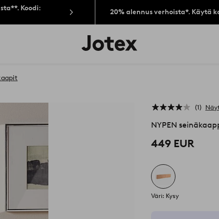
sta**. Koodi:
20% alennus verhoista*. Käytä k
Jotex-
logo
–
siirry
aloitussivulle
kaapit
1
Näyt
NYPEN seinäkaapp
449 EUR
Väri: Kysy