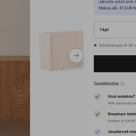
Jaksota ostot eriin 
Maksa alk. 41 EUR/k
1 kpl
Varastossa
Toimitetaan 9-10 v
Seuraava
tuote
Tuoteilmoitus
Uusi asiakas?
40% alennusta k
Ilmainen toim
Koskee yli 64,90
Joustavat ma