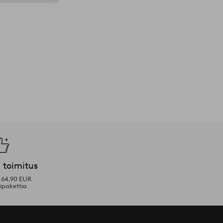
 toimitus
i 64,90 EUR
ipakettia