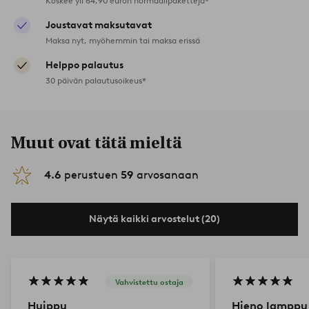
Koskee yli 64,90 euron normaalipaketteja*
Joustavat maksutavat
Maksa nyt, myöhemmin tai maksa erissä
Helppo palautus
30 päivän palautusoikeus*
Muut ovat tätä mieltä
4.6
perustuen
59
arvosanaan
Näytä kaikki arvostelut (20)
Vahvistettu ostaja
Huippu
Hieno lamppu