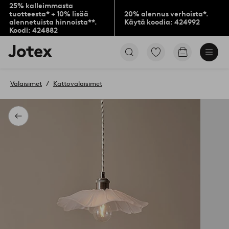
25% kalleimmasta
tuotteesta* + 10% lisää
20% alennus verhoista*.
alennetuista hinnoista**.
Käytä koodia: 424992
Koodi: 424882
Jotex-
Siirry
Siirry
logo
merkittyihin
ostoskoriin
–
suosikkituotteisiin
siirry
Valaisimet
Kattovalaisimet
aloitussivulle
Takaisin