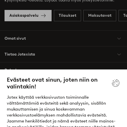
kysymyksiä -osiosta. Löydät täältä myös yhteystietomme.
Asiakaspalvelu
Tilaukset
Maksutavat
T
Omat sivut
Tietoa Jotexista
Palvelumme
Evästeet ovat sinun, joten niin on
valintakin!
Ehdot
Jotex käyttää verkkosivuston toiminnalle
Ystävät
välttämättömiä evästeitä sekä analyysin, sisällön
mukauttamisen ja sinua koskevamman
verkkosivustoelämyksen mahdollistavia evästeitä.
Jaamme henkilötiedot ja nämä evästeet niille mainos-
Turvalliset maksut – maksa nyt tai erissä