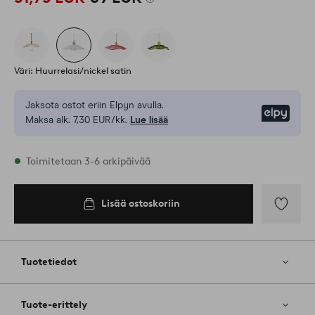
Väri: Huurrelasi/nickel satin
Jaksota ostot eriin Elpyn avulla.
Elpy
Maksa alk. 7,30 EUR/kk.
Lue lisää
Varastossa
Toimitetaan 3-6 arkipäivää
Lisää ostoskoriin
Lisää
suosikkeih
Tuotetiedot
Tuote-erittely