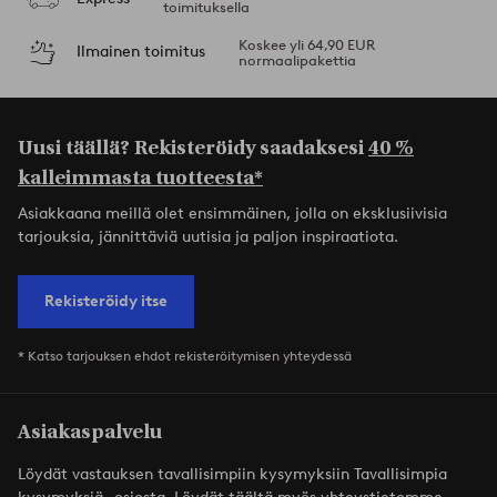
toimituksella
Koskee yli 64,90 EUR
Ilmainen toimitus
normaalipakettia
Uusi täällä? Rekisteröidy saadaksesi
40 %
kalleimmasta tuotteesta*
Asiakkaana meillä olet ensimmäinen, jolla on eksklusiivisia
tarjouksia, jännittäviä uutisia ja paljon inspiraatiota.
Rekisteröidy itse
* Katso tarjouksen ehdot rekisteröitymisen yhteydessä
Asiakaspalvelu
Löydät vastauksen tavallisimpiin kysymyksiin Tavallisimpia