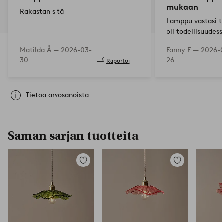
mukaan
Rakastan sitä
Lamppu vastasi t
oli todellisuudess
Matilda Å —
2026-03-
Fanny F —
2026-
30
26
Raportoi
Tietoa arvosanoista
Saman sarjan tuotteita
Lisää
Lisää
suosikkeihin
suosikkeihin