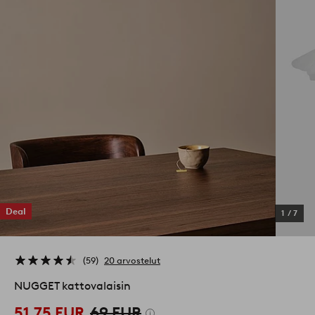
Deal
1
/
7
59
20 arvostelut
NUGGET kattovalaisin
51,75 EUR
69 EUR