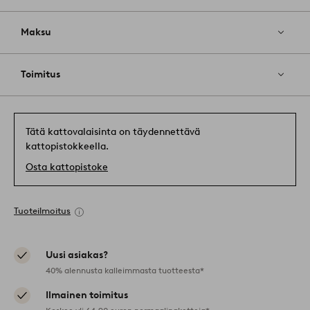
Maksu
Toimitus
Tätä kattovalaisinta on täydennettävä
kattopistokkeella.
Osta kattopistoke
Tuoteilmoitus
Uusi asiakas?
40% alennusta kalleimmasta tuotteesta*
Ilmainen toimitus