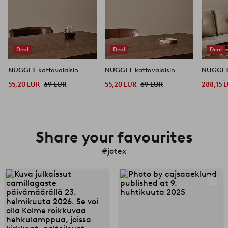
Deal
Deal
Deal
NUGGET
kattovalaisin
NUGGET
kattovalaisin
NUGGE
55,20 EUR
69 EUR
55,20 EUR
69 EUR
288,15 
Share your favourites
#jotex