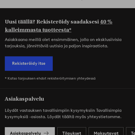
Uusi täällä? Rekisteröidy saadaksesi
40 %
kalleimmasta tuotteesta*
Asiakkaana meillä olet ensimmäinen, jolla on eksklusiivisia
tarjouksia, jännittäviä uutisia ja paljon inspiraatiota.
Rekisteröidy itse
* Katso tarjouksen ehdot rekisteröitymisen yhteydessä
Asiakaspalvelu
Löydät vastauksen tavallisimpiin kysymyksiin Tavallisimpia
kysymyksiä -osiosta. Löydät täältä myös yhteystietomme.
Asiakaspalvelu
Tilaukset
Maksutavat
T