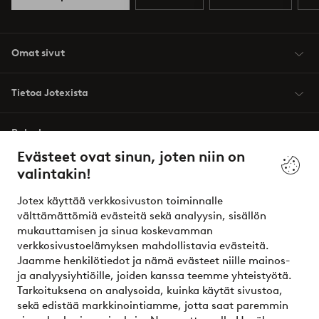
Omat sivut
Tietoa Jotexista
Palvelumme
Evästeet ovat sinun, joten niin on
valintakin!
Ehdot
Jotex käyttää verkkosivuston toiminnalle
Ystävät
välttämättömiä evästeitä sekä analyysin, sisällön
mukauttamisen ja sinua koskevamman
verkkosivustoelämyksen mahdollistavia evästeitä.
Jaamme henkilötiedot ja nämä evästeet niille mainos-
Turvalliset maksut – maksa nyt tai erissä
ja analyysiyhtiöille, joiden kanssa teemme yhteistyötä.
Tarkoituksena on analysoida, kuinka käytät sivustoa,
Haluatko tietää
lisää maksuvaihtoehdoistamme
?
sekä edistää markkinointiamme, jotta saat paremmin
elpy