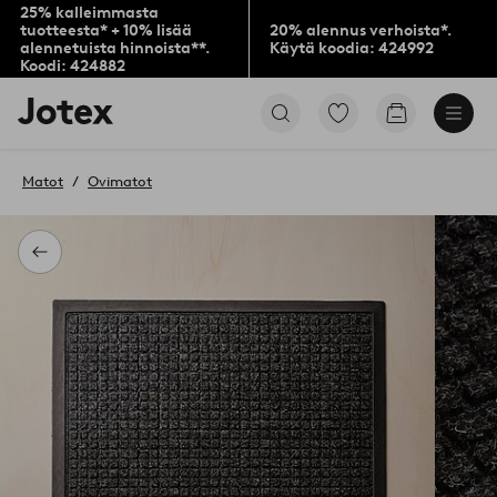
25% kalleimmasta
tuotteesta* + 10% lisää
20% alennus verhoista*.
alennetuista hinnoista**.
Käytä koodia: 424992
Koodi: 424882
Jotex-
Siirry
Siirry
logo
merkittyihin
ostoskoriin
–
suosikkituotteisiin
siirry
Matot
Ovimatot
aloitussivulle
Takaisin