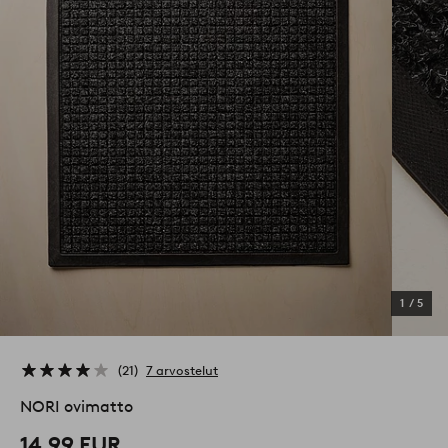
1
/
5
21
7 arvostelut
NORI ovimatto
14,99 EUR