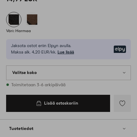
Väri: Harmaa
Jaksota ostot eriin Elpyn avulla.
Elpy
Maksa alk. 4,20 EUR/kk.
Lue lisää
Valitse koko
Varastossa on kaikkia kokoja
Toimitetaan 3-6 arkipäivää
40X60
Lisää ostoskoriin
Lisää
ostoskoriin
Lisää
suosikkeih
Tuotetiedot