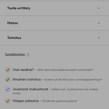
Tuote-erittely
Maksu
Toimitus
Tuoteilmoitus
Uusi asiakas? -
40% alennusta kalleimmasta tuotteesta*
Ilmainen toimitus -
Koskee yli 64,90 euron normaalipaketteja*
Joustavat maksutavat -
Maksa nyt, myöhemmin tai maksa
erissä
Helppo palautus -
30 päivän palautusoikeus*