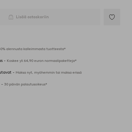
Lisää ostoskoriin
Lisää
suosikkeihin
40% alennusta kalleimmasta tuotteesta*
us -
Koskee yli 64,90 euron normaalipaketteja*
utavat -
Maksa nyt, myöhemmin tai maksa erissä
 -
30 päivän palautusoikeus*