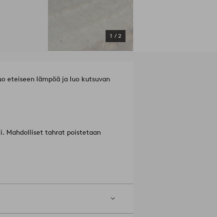
1
/
2
tuo eteiseen lämpöä ja luo kutsuvan
ti. Mahdolliset tahrat poistetaan