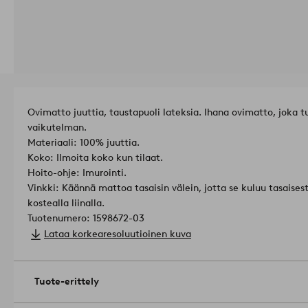
Ovimatto juuttia, taustapuoli lateksia. Ihana ovimatto, joka 
vaikutelman.
Materiaali: 100% juuttia.
Koko: Ilmoita koko kun tilaat.
Hoito-ohje: Imurointi.
Vinkki: Käännä mattoa tasaisin välein, jotta se kuluu tasaises
kostealla liinalla.
Tuotenumero: 1598672-03
Lataa korkearesoluutioinen kuva
Tuote-erittely