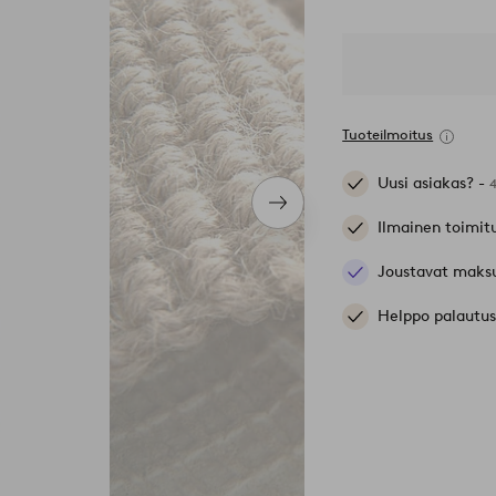
Tuoteilmoitus
Uusi asiakas? -
Seuraava
Ilmainen toimit
tuote
Joustavat maks
Helppo palautus