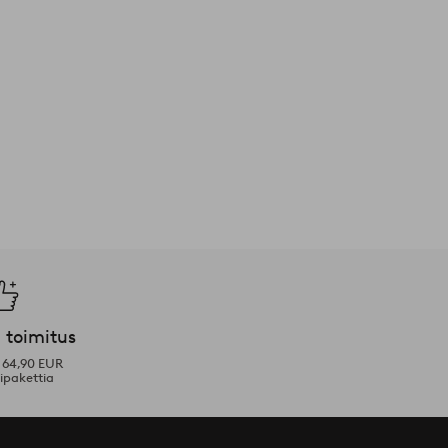
 toimitus
i 64,90 EUR
ipakettia