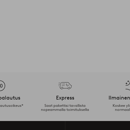
palautus
Express
Ilmainen
lautusoikeus*
Saat pakettisi tavallista
Koskee yl
nopeammalla toimituksella
normaal