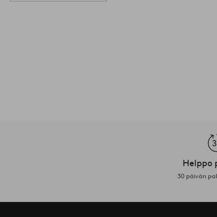
Helppo 
30 päivän pa