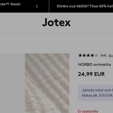
sta**. Koodi:
Oletko uusi täällä? Tilaa 40% ka
Jotex-
logo
–
siirry
aloitussivulle
44
16 
NORBO ovimatto
24,99 EUR
Jaksota ostot eriin 
Maksa alk. 5,10 EUR
Ei saatavilla