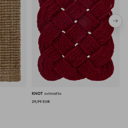
Seura
tuote
KNOT
ovimatto
P
29,99 EUR
2