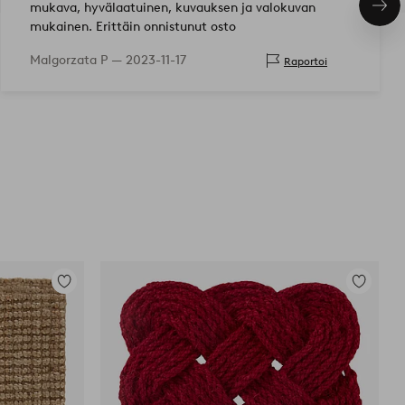
mukava, hyvälaatuinen, kuvauksen ja valokuvan
Seu
tuo
mukainen. Erittäin onnistunut osto
Malgorzata P —
2023-11-17
Raportoi
Lisää
Lisää
suosikkeihin
suosikkei