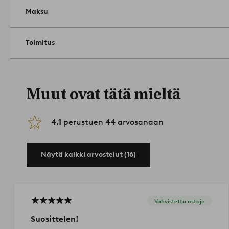
Maksu
Toimitus
Muut ovat tätä mieltä
4.1
perustuen
44
arvosanaan
Näytä kaikki arvostelut (16)
Vahvistettu ostaja
Suosittelen!