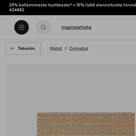
25% kalleimmasta tuotteesta* + 10% lisää alennetuista hinnoi
424882
Inspiraatiota
Takaisin
Matot
Ovimatot