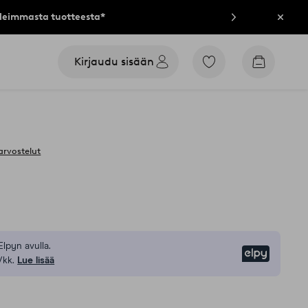
lleimmasta tuotteesta*
Sulje
Kirjaudu sisään
Siirry
Siirry
merkittyihin
ostoskori
suosikkituotteisiin
arvostelut
Elpyn avulla.
Elpy
/kk.
Lue lisää