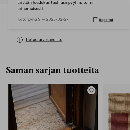
Erittäin laadukas tuulilasinpyyhin, toimii
erinomaisesti
Katarzyna Ś —
2025-02-27
Raportoi
Tietoa arvosanoista
Saman sarjan tuotteita
Lisää
suosikkeihin