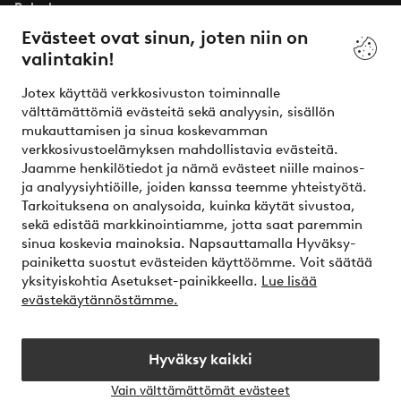
Palvelumme
Evästeet ovat sinun, joten niin on
valintakin!
Ehdot
Jotex käyttää verkkosivuston toiminnalle
Ystävät
välttämättömiä evästeitä sekä analyysin, sisällön
mukauttamisen ja sinua koskevamman
verkkosivustoelämyksen mahdollistavia evästeitä.
Jaamme henkilötiedot ja nämä evästeet niille mainos-
Turvalliset maksut – maksa nyt tai erissä
ja analyysiyhtiöille, joiden kanssa teemme yhteistyötä.
Tarkoituksena on analysoida, kuinka käytät sivustoa,
Haluatko tietää
lisää maksuvaihtoehdoistamme
?
sekä edistää markkinointiamme, jotta saat paremmin
elpy
sinua koskevia mainoksia. Napsauttamalla Hyväksy-
painiketta suostut evästeiden käyttöömme. Voit säätää
yksityiskohtia Asetukset-painikkeella.
Lue lisää
evästekäytännöstämme.
Suomi - Valitse maa
Hyväksy kaikki
Instagram
Facebook
Vain välttämättömät evästeet
Avaa