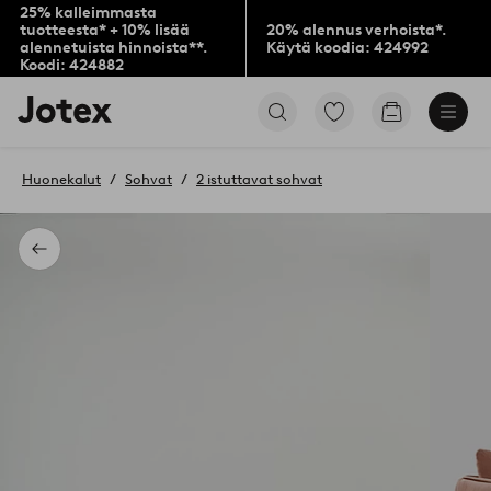
25% kalleimmasta
tuotteesta* + 10% lisää
20% alennus verhoista*.
alennetuista hinnoista**.
Käytä koodia: 424992
Koodi: 424882
Jotex-
Siirry
Siirry
logo
merkittyihin
ostoskoriin
–
suosikkituotteisiin
siirry
Huonekalut
Sohvat
2 istuttavat sohvat
aloitussivulle
Takaisin