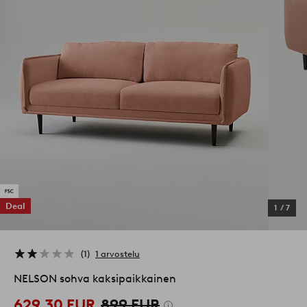
Deal
1
/
7
1
1 arvostelu
NELSON sohva kaksipaikkainen
629,30 EUR
899 EUR