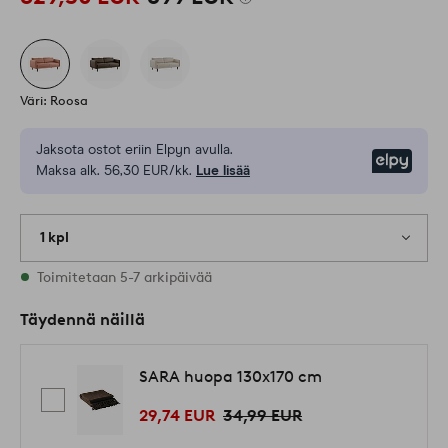
Väri: Roosa
Jaksota ostot eriin Elpyn avulla.
Elpy
Maksa alk. 56,30 EUR/kk.
Lue lisää
1 kpl
Varastossa
Toimitetaan 5-7 arkipäivää
Täydennä näillä
SARA huopa 130x170 cm
29,74 EUR
34,99 EUR