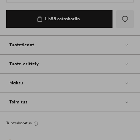
Lisää ostoskoriin
Lisää
suosikkeih
Tuotetiedot
Tuote-erittely
Maksu
Toimitus
Tuoteilmoitus