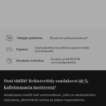
Helppo palautus
30 päivän palautusoikeus*
Saat pakettisi tavallista nopeammalla
Express
toimituksella
Koskee yli 64,90 EUR
Ilmainen toimitus
normaalipakettia
Uusi täällä? Rekisteröidy saadaksesi
40 %
kalleimmasta tuotteesta*
Asiakkaana meillä olet ensimmäinen, jolla on eksklusiivisia
tarjouksia, jännittäviä uutisia ja paljon inspiraatiota.