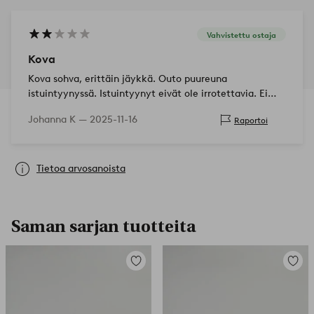
Vahvistettu ostaja
Kova
Kova sohva, erittäin jäykkä. Outo puureuna
istuintyynyssä. Istuintyynyt eivät ole irrotettavia. Ei
hintansa arvoinen.
Johanna K —
2025-11-16
Raportoi
Tietoa arvosanoista
Saman sarjan tuotteita
Lisää
Lisää
suosikkeihin
suosikk