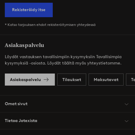
Rekisteröidy itse
* Katso tarjouksen ehdot rekisteröitymisen yhteydessä
Asiakaspalvelu
Löydät vastauksen tavallisimpiin kysymyksiin Tavallisimpia
kysymyksiä -osiosta. Löydät täältä myös yhteystietomme.
Asiakaspalvelu
Tilaukset
Maksutavat
T
Omat sivut
Tietoa Jotexista