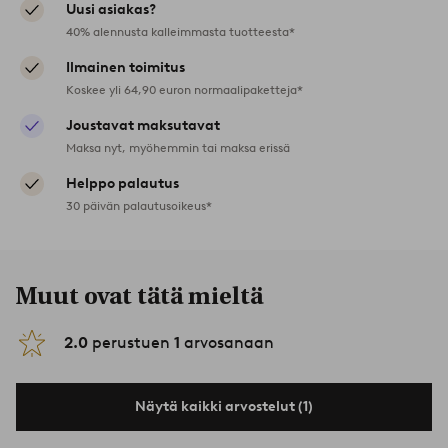
Uusi asiakas?
40% alennusta kalleimmasta tuotteesta*
Ilmainen toimitus
Koskee yli 64,90 euron normaalipaketteja*
Joustavat maksutavat
Maksa nyt, myöhemmin tai maksa erissä
Helppo palautus
30 päivän palautusoikeus*
Muut ovat tätä mieltä
2.0
perustuen
1
arvosanaan
Näytä kaikki arvostelut (1)