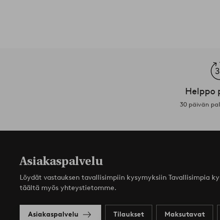
Helppo 
30 päivän pa
Asiakaspalvelu
Löydät vastauksen tavallisimpiin kysymyksiin Tavallisimpia k
täältä myös yhteystietomme.
Asiakaspalvelu
Tilaukset
Maksutavat