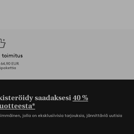
 toimitus
i 64,90 EUR
ipakettia
kisteröidy saadaksesi
40 %
uotteesta*
mmäinen, jolla on eksklusiivisia tarjouksia, jännittäviä uutisia