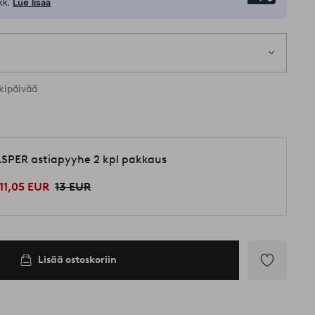
kk.
Lue lisää
kipäivää
SPER astiapyyhe 2 kpl pakkaus
11,05 EUR
13 EUR
Lisää ostoskoriin
Lisää
suosikkeihin