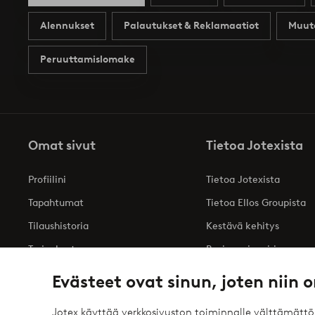
Alennukset
Palautukset & Reklamaatiot
Muut
Peruuttamislomake
Omat sivut
Tietoa Jotexista
Profiilini
Tietoa Jotexista
Tapahtumat
Tietoa Ellos Groupista
Tilaushistoria
Kestävä kehitys
Tarjoukset
Business inquiries
Saavutettavuusseloste
Evästeet ovat sinun, joten niin o
Jotex käyttää verkkosivuston toiminnalle välttämätt