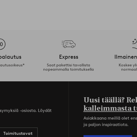
palautus
Express
Ilmainen
lautusoikeus*
Saat pakettisi tavallista
Koskee yl
nopeammalla toimituksella
normaal
Uusi täällä? Re
kalleimmasta t
ysymyksiä -osiosta. Löydät
Asiakkaana meillä olet ensi
ja paljon inspiraatiota.
Toimitustavat