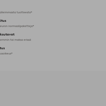
alleimmasta tuotteesta*
itus
 euron normaalipaketteja*
ksutavat
emmin tai maksa erissä
tus
tusoikeus*