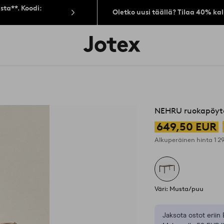
sta**. Koodi:
Oletko uusi täällä? Tilaa 40% ka
Jotex-
logo
–
siirry
aloitussivulle
NEHRU ruokapöyt
649,50 EUR
Alkuperäinen hinta
1 2
Väri: Musta/puu
Jaksota ostot eriin 