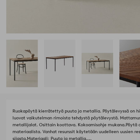
Ruokapöytä kierrätettyä puuta ja metallia. Pöytälevyssä on hi
luovat vaikutelman rimoista tehdystä pöytälevystä. Mattamust
metallijalat. Osittain koottava. Kokoamisohje mukana.
Pöytä 
materiaalista. Vanhat resurssit käytetään uudelleen uusien re
sijasta.
Materiaali: Puuta ja metallia.