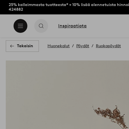
25% kalleimmasta tuotteesta* + 10% lisää alennetuista hinnoi
424882
Inspiraatiota
Takaisin
Huonekalut
Pöydät
Ruokapöydät