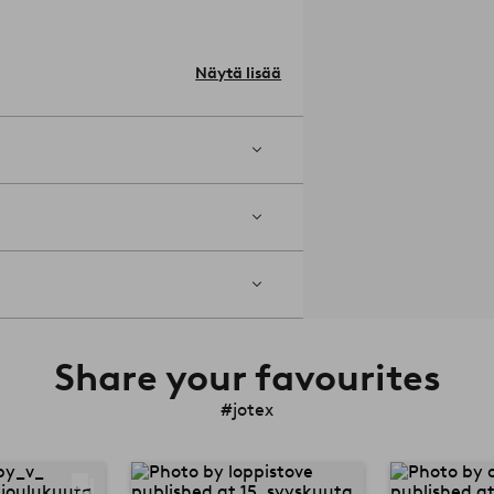
ro: 1714217-01-0
Näytä lisää
Share your favourites
#jotex