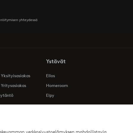
teröitymisen yhteydessä
Ystävät
 Yksityisasiakas
Ellos
 Yritysasiakas
Homeroom
äytäntö
Elpy
 koskevamman verkkosivustoelämyksen mahdollistavia