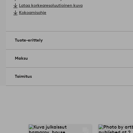
Koko: Korkeus 76 cm, pöytälevy 90x175 cm.
Lataa korkearesoluutioinen kuva
Hoito-ohje: Pyyhitään kevyesti kostutetulla liinalla.
Tuotenume
Kokoamisohje
Tuote-erittely
Maksu
Toimitus