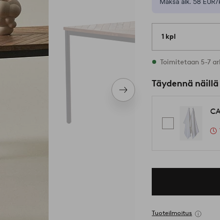
Maksa alk. 58 EUR/
1 kpl
Varastossa
Toimitetaan 5-7 ar
Täydennä näillä
Seuraava
tuote
CA
Tuoteilmoitus