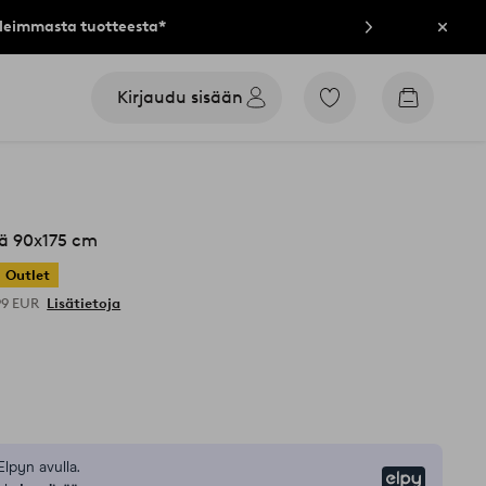
lleimmasta tuotteesta*
Sulje
Kirjaudu sisään
Siirry
Siirry
merkittyihin
ostoskori
suosikkituotteisiin
ä 90x175 cm
Outlet
99 EUR
Lisätietoja
Elpyn avulla.
Elpy