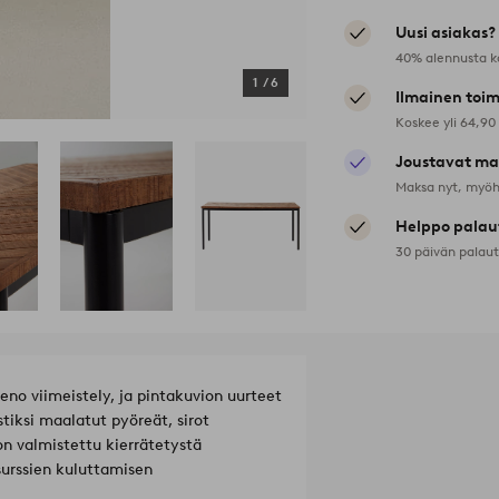
Uusi asiakas?
40% alennusta k
1
/
6
Ilmainen toim
Koskee yli 64,90
Joustavat ma
Maksa nyt, myöh
Helppo palau
30 päivän palau
eno viimeistely, ja pintakuvion uurteet
iksi maalatut pyöreät, sirot
on valmistettu kierrätetystä
surssien kuluttamisen