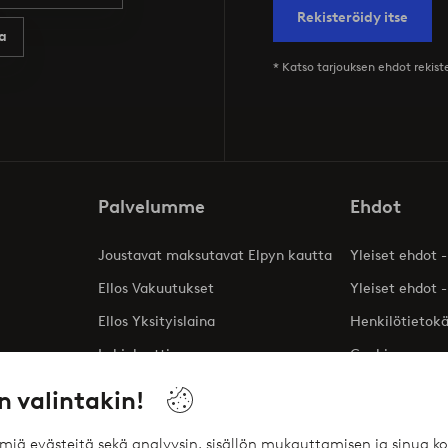
Rekisteröidy itse
a
* Katso tarjouksen ehdot rekis
Palvelumme
Ehdot
Joustavat maksutavat Elpyn kautta
Yleiset ehdot -
Ellos Vakuutukset
Yleiset ehdot -
Ellos Yksityislaina
Henkilötietok
Lahjakortti
Cookies
Affiliates
n valintakin!
ömiä evästeitä sekä analyysin, sisällön mukauttamisen ja sinua