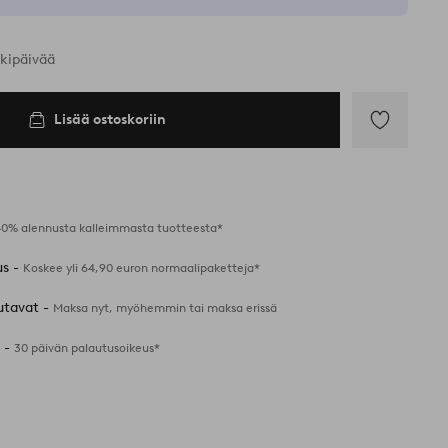
rkipäivää
Lisää ostoskoriin
Lisää
suosikkeihin
40% alennusta kalleimmasta tuotteesta*
us -
Koskee yli 64,90 euron normaalipaketteja*
utavat -
Maksa nyt, myöhemmin tai maksa erissä
 -
30 päivän palautusoikeus*