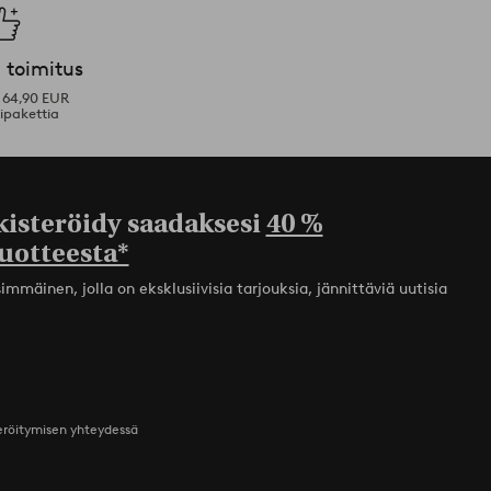
 toimitus
i 64,90 EUR
ipakettia
kisteröidy saadaksesi
40 %
uotteesta*
mmäinen, jolla on eksklusiivisia tarjouksia, jännittäviä uutisia
teröitymisen yhteydessä