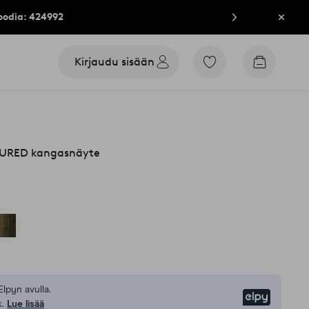
oodia: 424992
Sulje
Kirjaudu sisään
Siirry
Siirry
merkittyihin
ostoskori
suosikkituotteisiin
URED kangasnäyte
Elpyn avulla.
Elpy
.
Lue lisää