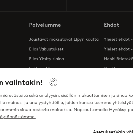
Palvelumme
Ehdot
Joustavat maksutavat Elpyn kautta
Yleiset ehdot -
Ellos Vakuutukset
Yleiset ehdot -
Ellos Yksityislaina
Henkilötietok
Lahjakortti
Cookies
Affiliates
n valintakin!
ömiä evästeitä sekä analyysin, sisällön mukauttamisen ja sinua
le mainos- ja analyysiyhtiöille, joiden kanssa teemme yhteistyöt
 paremmin sinua koskevia mainoksia. Napsauttamalla Hyväksy-pa
ekäytännöstämme.
Asetukset
Vain vä