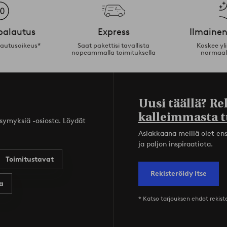
palautus
Express
Ilmainen
lautusoikeus*
Saat pakettisi tavallista
Koskee yl
nopeammalla toimituksella
normaal
Uusi täällä? Re
kalleimmasta t
ysymyksiä -osiosta. Löydät
Asiakkaana meillä olet ensi
ja paljon inspiraatiota.
Toimitustavat
Rekisteröidy itse
a
* Katso tarjouksen ehdot rekis