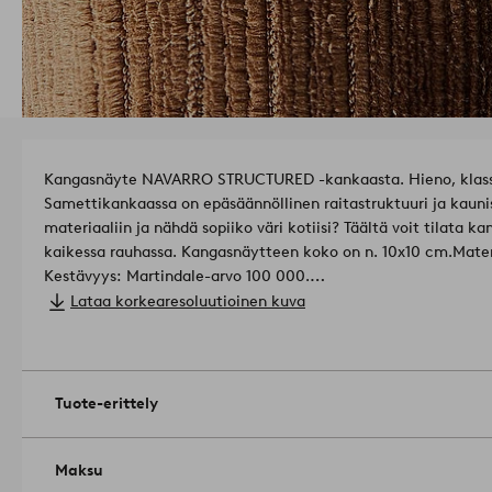
Kangasnäyte NAVARRO STRUCTURED -kankaasta. Hieno, klassi
Samettikankaassa on epäsäännöllinen raitastruktuuri ja kauni
materiaaliin ja nähdä sopiiko väri kotiisi? Täältä voit tilata k
kaikessa rauhassa. Kangasnäytteen koko on n. 10x10 cm.
Mater
Kestävyys: Martindale-arvo 100 000.
Valonkesto: 3,5/5
Lataa korkearesoluutioinen kuva
Pilling-arvo: 3,5/5
Tuotenumero: 1729410-02-0
Tuote-erittely
Maksu