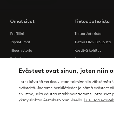
Omat sivut
Tietoa Jotexista
Profiilini
Tietoa Jotexista
Tapahtumat
Tietoa Ellos Groupista
Tilaushistoria
Kestävä kehitys
Tarjoukset
Business inquiries
Saavutettavuusseloste
Evästeet ovat sinun, joten niin o
Jotex käyttää verkkosivuston toiminnalle välttämätt
evästeitä. Jaamme henkilötiedot ja nämä evästeet niil
Turvalliset maksut – maksa nyt tai erissä
sivustoa, sekä edistää markkinointiamme, jotta saat
elpy
Haluatko tietää
lisää maksuvaihtoehdoistamme
?
yksityiskohtia Asetukset-painikkeella.
Lue lisää eväst