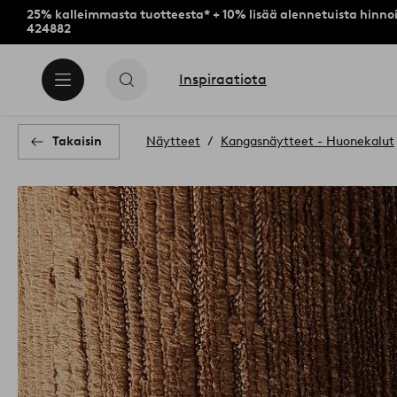
25% kalleimmasta tuotteesta* + 10% lisää alennetuista hinnoi
424882
Inspiraatiota
Takaisin
Näytteet
Kangasnäytteet - Huonekalut