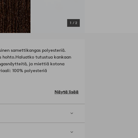
1
/
2
nen samettikangas polyesteriä.
s hohto.
Haluatko tutustua kankaan
angasnäytteitä, ja miettiä kotona
iaali: 100% polyesteriä
Näytä lisää