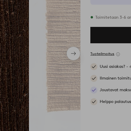
Varastossa
Toimitetaan 3-6 a
Tuoteilmoitus
Seuraava
tuote
Uusi asiakas? -
Ilmainen toimit
Joustavat maks
Helppo palautus