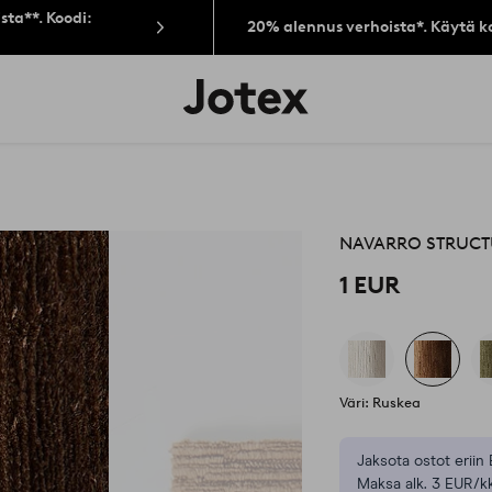
sta**. Koodi:
20% alennus verhoista*. Käytä k
Jotex-
logo
–
siirry
aloitussivulle
NAVARRO STRUCT
1 EUR
Väri: Ruskea
Jaksota ostot eriin 
Maksa alk. 3 EUR/kk