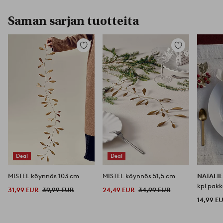
Saman sarjan tuotteita
Lisää
Lisää
suosikkeihin
suosikkeihin
Deal
Deal
MISTEL köynnös 103 cm
MISTEL köynnös 51,5 cm
NATALI
kpl pak
31,99 EUR
39,99 EUR
24,49 EUR
34,99 EUR
14,99 E