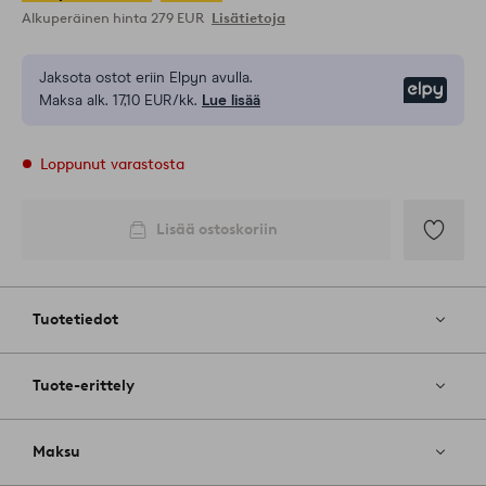
Alkuperäinen hinta
279 EUR
Lisätietoja
Jaksota ostot eriin Elpyn avulla.
Elpy
Maksa alk. 17,10 EUR/kk.
Lue lisää
Loppunut varastosta
Lisää ostoskoriin
Lisää
suosikkeih
Tuotetiedot
Tuote-erittely
Maksu