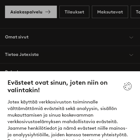
Asiakaspalvelu
Tilaukset
Maksutavat
T
Omat sivut
Tietoa Jotexista
Palvelumme
Evästeet ovat sinun, joten niin on
valintakin!
Ehdot
Jotex käyttää verkkosivuston toiminnalle
Ystävät
välttämättömiä evästeitä sekä analyysin, sisällön
mukauttamisen ja sinua koskevamman
verkkosivustoelämyksen mahdollistavia evästeitä.
Jaamme henkilötiedot ja nämä evästeet niille mainos-
Turvalliset maksut – maksa nyt tai erissä
ja analyysiyhtiöille, joiden kanssa teemme yhteistyötä.