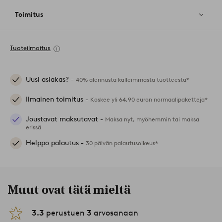
Toimitus
Tuoteilmoitus
Uusi asiakas? -
40% alennusta kalleimmasta tuotteesta*
Ilmainen toimitus -
Koskee yli 64,90 euron normaalipaketteja*
Joustavat maksutavat -
Maksa nyt, myöhemmin tai maksa
erissä
Helppo palautus -
30 päivän palautusoikeus*
Muut ovat tätä mieltä
3.3
perustuen
3
arvosanaan