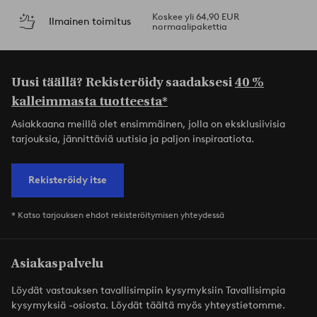
Koskee yli 64,90 EUR
Ilmainen toimitus
normaalipakettia
Uusi täällä? Rekisteröidy saadaksesi
40 %
kalleimmasta tuotteesta*
Asiakkaana meillä olet ensimmäinen, jolla on eksklusiivisia
tarjouksia, jännittäviä uutisia ja paljon inspiraatiota.
Rekisteröidy itse
* Katso tarjouksen ehdot rekisteröitymisen yhteydessä
Asiakaspalvelu
Löydät vastauksen tavallisimpiin kysymyksiin Tavallisimpia
kysymyksiä -osiosta. Löydät täältä myös yhteystietomme.