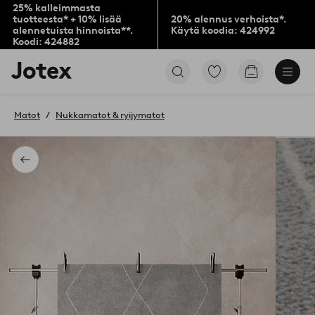
25% kalleimmasta
tuotteesta* + 10% lisää
20% alennus verhoista*.
alennetuista hinnoista**.
Käytä koodia: 424992
Koodi: 424882
Jotex-
Siirry
Siirry
logo
merkittyihin
ostoskoriin
–
suosikkituotteisiin
siirry
Matot
Nukkamatot & ryijymatot
aloitussivulle
Takaisin