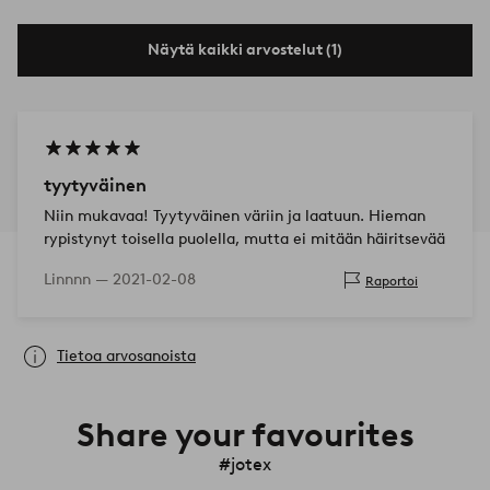
Näytä kaikki arvostelut (1)
tyytyväinen
Niin mukavaa! Tyytyväinen väriin ja laatuun. Hieman
rypistynyt toisella puolella, mutta ei mitään häiritsevää
Linnnn —
2021-02-08
Raportoi
Tietoa arvosanoista
Share your favourites
#jotex