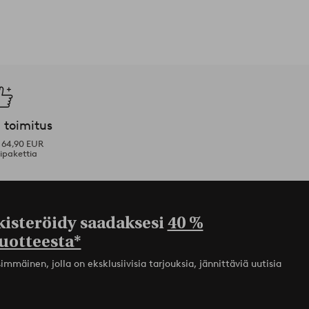
 toimitus
i 64,90 EUR
ipakettia
kisteröidy saadaksesi
40 %
uotteesta*
mmäinen, jolla on eksklusiivisia tarjouksia, jännittäviä uutisia