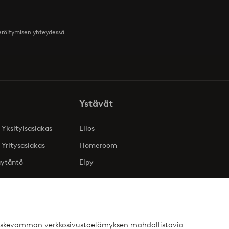
teröitymisen yhteydessä
Ystävät
 Yksityisasiakas
Ellos
 Yritysasiakas
Homeroom
äytäntö
Elpy
 koskevamman verkkosivustoelämyksen mahdollistavia