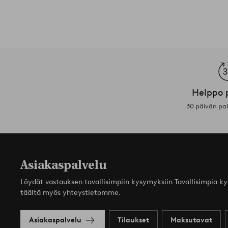
Helppo 
30 päivän pa
Asiakaspalvelu
Löydät vastauksen tavallisimpiin kysymyksiin Tavallisimpia k
täältä myös yhteystietomme.
Asiakaspalvelu
Tilaukset
Maksutavat