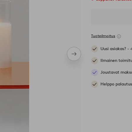
Tuoteilmoitus
Uusi asiakas? -
Seuraava
Ilmainen toimit
tuote
Joustavat maks
Helppo palautus