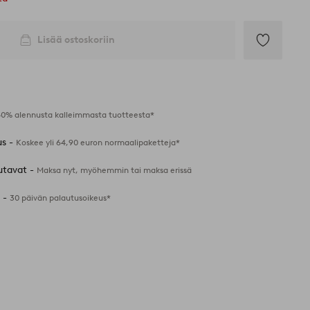
Lisää ostoskoriin
Lisää
suosikkeihin
40% alennusta kalleimmasta tuotteesta*
us -
Koskee yli 64,90 euron normaalipaketteja*
utavat -
Maksa nyt, myöhemmin tai maksa erissä
 -
30 päivän palautusoikeus*