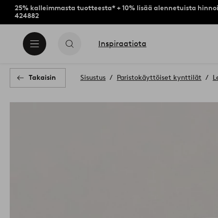
25% kalleimmasta tuotteesta* + 10% lisää alennetuista hinnoi
424882
Inspiraatiota
Takaisin
Sisustus
Paristokäyttöiset kynttilät
L