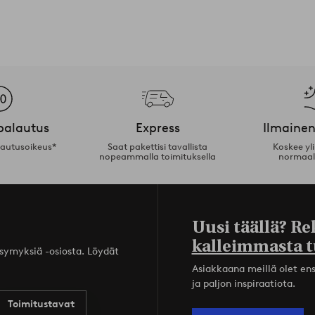
palautus
Express
Ilmainen
lautusoikeus*
Saat pakettisi tavallista
Koskee yl
nopeammalla toimituksella
normaal
Uusi täällä? Re
kalleimmasta t
ysymyksiä -osiosta. Löydät
Asiakkaana meillä olet ensi
ja paljon inspiraatiota.
Toimitustavat