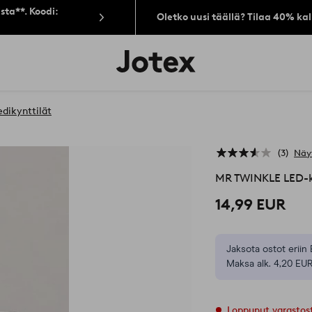
sta**. Koodi:
Oletko uusi täällä? Tilaa 40% ka
Jotex-
logo
–
siirry
aloitussivulle
edikynttilät
3
Näy
MR TWINKLE LED-k
14,99 EUR
Jaksota ostot eriin 
Maksa alk. 4,20 EUR
Loppunut varastos