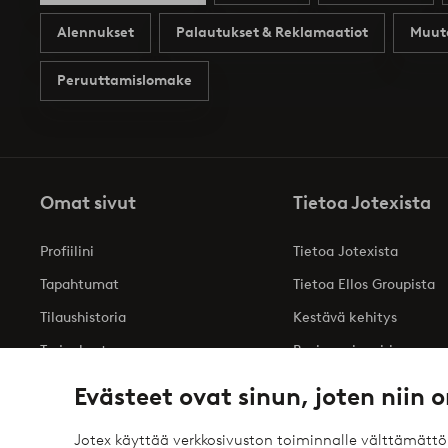
Alennukset
Palautukset & Reklamaatiot
Muut
Peruuttamislomake
Omat sivut
Tietoa Jotexista
Profiilini
Tietoa Jotexista
Tapahtumat
Tietoa Ellos Groupista
Tilaushistoria
Kestävä kehitys
Tarjoukset
Business inquiries
Saavutettavuusseloste
Evästeet ovat sinun, joten niin o
Jotex käyttää verkkosivuston toiminnalle välttämätt