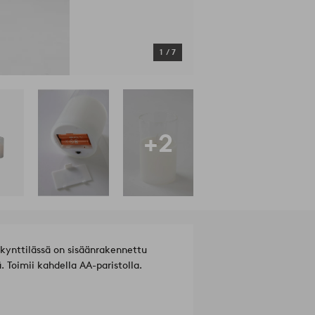
1
/
7
+2
kynttilässä on sisäänrakennettu
ä. Toimii kahdella AA-paristolla.