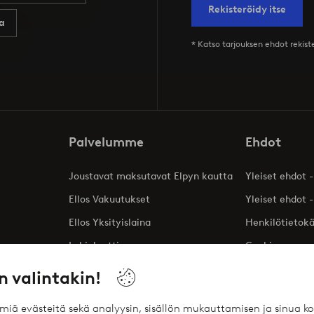
Rekisteröidy itse
a
* Katso tarjouksen ehdot rekis
Palvelumme
Ehdot
Joustavat maksutavat Elpyn kautta
Yleiset ehdot -
Ellos Vakuutukset
Yleiset ehdot -
Ellos Yksityislaina
Henkilötietok
Lahjakortti
Cookies
Affiliates
n valintakin!
ömiä evästeitä sekä analyysin, sisällön mukauttamisen ja sinua