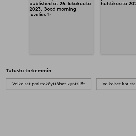
Tutustu tarkemmin
Valkoiset paristokäyttöiset kynttilät
Valkoiset korist