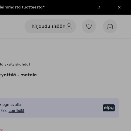
lleimmasta tuotteesta*
Sulje
Kirjaudu sisään
Siirry
Siirry
merkittyihin
ostoskori
suosikkituotteisiin
tä yksityiskohdat
ynttilä - matala
Elpyn avulla.
Elpy
/kk.
Lue lisää
ta