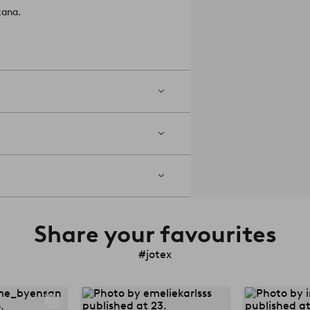
kana.
Share your favourites
#jotex