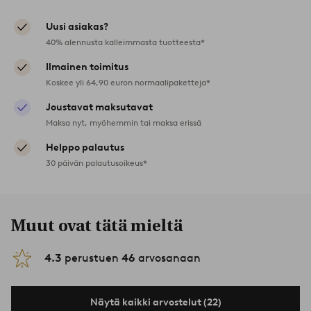
Uusi asiakas?
40% alennusta kalleimmasta tuotteesta*
Ilmainen toimitus
Koskee yli 64,90 euron normaalipaketteja*
Joustavat maksutavat
Maksa nyt, myöhemmin tai maksa erissä
Helppo palautus
30 päivän palautusoikeus*
Muut ovat tätä mieltä
4.3
perustuen
46
arvosanaan
Näytä kaikki arvostelut (22)