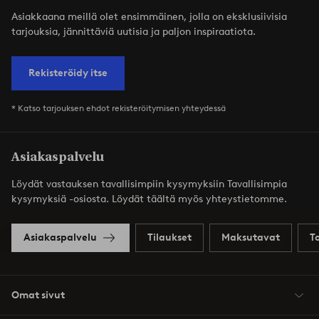
Asiakkaana meillä olet ensimmäinen, jolla on eksklusiivisia
tarjouksia, jännittäviä uutisia ja paljon inspiraatiota.
Rekisteröidy itse
* Katso tarjouksen ehdot rekisteröitymisen yhteydessä
Asiakaspalvelu
Löydät vastauksen tavallisimpiin kysymyksiin Tavallisimpia
kysymyksiä -osiosta. Löydät täältä myös yhteystietomme.
Asiakaspalvelu
Tilaukset
Maksutavat
T
Omat sivut