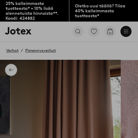
25% kalleimmasta
Oletko uusi täällä? Tilaa
tuotteesta* + 10% lisää
40% kalleimmasta
alennetuista hinnoista**.
tuotteesta*
Koodi: 424882
Jotex-
Siirry
Siirry
logo
merkittyihin
ostoskoriin
–
suosikkituotteisiin
siirry
Verhot
Pimennysverhot
aloitussivulle
Takaisin