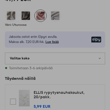
Väri: Uturoosa
Jaksota ostot eriin Elpyn avulla.
Elpy
Maksa alk. 7,20 EUR/kk.
Lue lisää
Valitse koko
Varastossa on kaikkia kokoja
Toimitetaan 3-6 arkipäivää
Täydennä näillä
ELLIS rypytysnauhakoukut,
20/pakk.
5,99 EUR