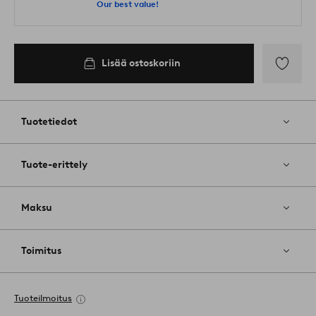
Our best value!
Lisää ostoskoriin
Lisää
suosikkeih
Tuotetiedot
Tuote-erittely
Maksu
Toimitus
Tuoteilmoitus