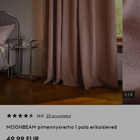
1
/
5
46
22 arvostelut
MOONBEAM pimennysverho 1 pala erikoisleveä
49,99 EUR