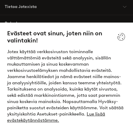
Tietoa Jotexista
Palvelumme
Evästeet ovat sinun, joten niin on
valintakin!
Ehdot
Jotex käyttää verkkosivuston toiminnalle
Ystävät
välttämättömiä evästeitä sekä analyysin, sisällön
mukauttamisen ja sinua koskevamman
verkkosivustoelämyksen mahdollistavia evästeitä.
Jaamme henkilötiedot ja nämä evästeet niille mainos-
Turvalliset maksut – maksa nyt tai erissä
ja analyysiyhtiöille, joiden kanssa teemme yhteistyötä.
Tarkoituksena on analysoida, kuinka käytät sivustoa,
Haluatko tietää
lisää maksuvaihtoehdoistamme
?
sekä edistää markkinointiamme, jotta saat paremmin
elpy
sinua koskevia mainoksia. Napsauttamalla Hyväksy-
painiketta suostut evästeiden käyttöömme. Voit säätää
yksityiskohtia Asetukset-painikkeella.
Lue lisää
evästekäytännöstämme.
Suomi - Valitse maa