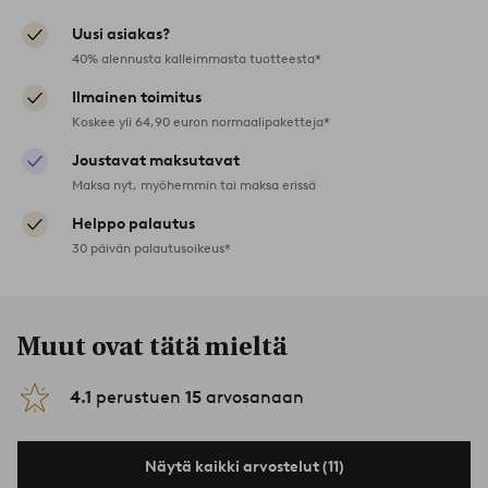
Uusi asiakas?
40% alennusta kalleimmasta tuotteesta*
Ilmainen toimitus
Koskee yli 64,90 euron normaalipaketteja*
Joustavat maksutavat
Maksa nyt, myöhemmin tai maksa erissä
Helppo palautus
30 päivän palautusoikeus*
Muut ovat tätä mieltä
4.1
perustuen
15
arvosanaan
Näytä kaikki arvostelut (11)