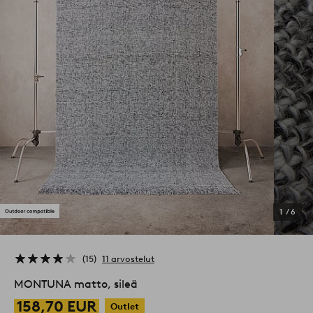
1
/
6
15
11 arvostelut
MONTUNA matto, sileä
158,70 EUR
Outlet