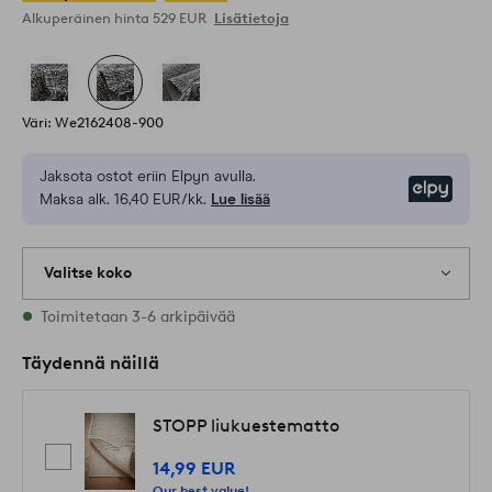
Alkuperäinen hinta
529 EUR
Lisätietoja
Väri: We2162408-900
Jaksota ostot eriin Elpyn avulla.
Elpy
Maksa alk. 16,40 EUR/kk.
Lue lisää
Valitse koko
Varastossa on kaikkia kokoja
Toimitetaan 3-6 arkipäivää
Täydennä näillä
STOPP liukuestematto
14,99 EUR
Our best value!