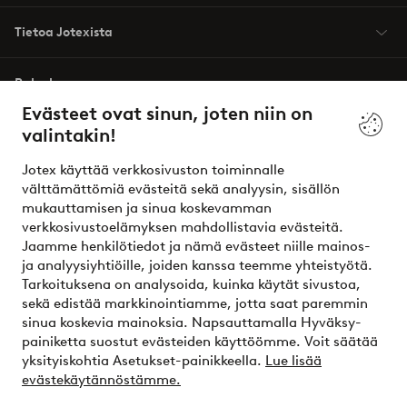
Tietoa Jotexista
Palvelumme
Evästeet ovat sinun, joten niin on
valintakin!
Ehdot
Jotex käyttää verkkosivuston toiminnalle
Ystävät
välttämättömiä evästeitä sekä analyysin, sisällön
mukauttamisen ja sinua koskevamman
verkkosivustoelämyksen mahdollistavia evästeitä.
Jaamme henkilötiedot ja nämä evästeet niille mainos-
Turvalliset maksut – maksa nyt tai erissä
ja analyysiyhtiöille, joiden kanssa teemme yhteistyötä.
Tarkoituksena on analysoida, kuinka käytät sivustoa,
Haluatko tietää
lisää maksuvaihtoehdoistamme
?
sekä edistää markkinointiamme, jotta saat paremmin
elpy
sinua koskevia mainoksia. Napsauttamalla Hyväksy-
painiketta suostut evästeiden käyttöömme. Voit säätää
yksityiskohtia Asetukset-painikkeella.
Lue lisää
evästekäytännöstämme.
Suomi - Valitse maa