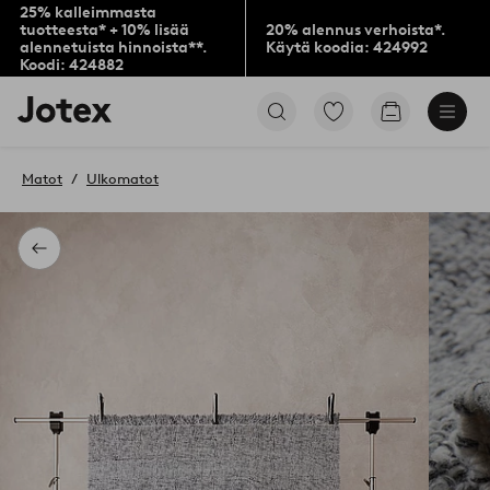
25% kalleimmasta
tuotteesta* + 10% lisää
20% alennus verhoista*.
alennetuista hinnoista**.
Käytä koodia: 424992
Koodi: 424882
Jotex-
Siirry
Siirry
logo
merkittyihin
ostoskoriin
–
suosikkituotteisiin
siirry
Matot
Ulkomatot
aloitussivulle
Takaisin