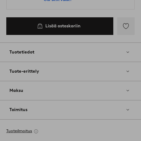
Lisää ostoskoriin
Lisää
suosikkeih
Tuotetiedot
Tuote-erittely
Maksu
Toimitus
Tuoteilmoitus