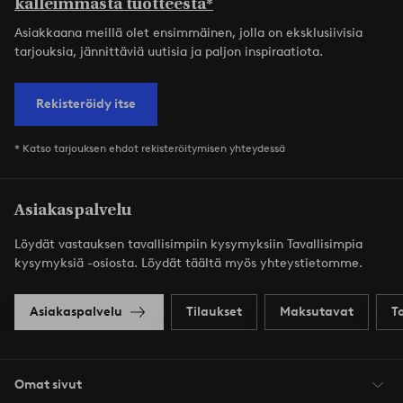
kalleimmasta tuotteesta*
Asiakkaana meillä olet ensimmäinen, jolla on eksklusiivisia
tarjouksia, jännittäviä uutisia ja paljon inspiraatiota.
Rekisteröidy itse
* Katso tarjouksen ehdot rekisteröitymisen yhteydessä
Asiakaspalvelu
Löydät vastauksen tavallisimpiin kysymyksiin Tavallisimpia
kysymyksiä -osiosta. Löydät täältä myös yhteystietomme.
Asiakaspalvelu
Tilaukset
Maksutavat
T
Omat sivut