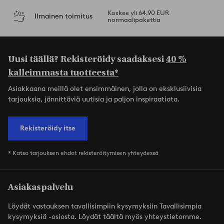
Koskee yli 64,90 EUR
Ilmainen toimitus
normaalipakettia
Uusi täällä? Rekisteröidy saadaksesi
40 %
kalleimmasta tuotteesta*
Asiakkaana meillä olet ensimmäinen, jolla on eksklusiivisia
tarjouksia, jännittäviä uutisia ja paljon inspiraatiota.
Rekisteröidy itse
* Katso tarjouksen ehdot rekisteröitymisen yhteydessä
Asiakaspalvelu
Löydät vastauksen tavallisimpiin kysymyksiin Tavallisimpia
kysymyksiä -osiosta. Löydät täältä myös yhteystietomme.