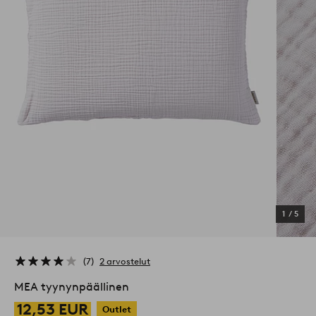
1
/
5
7
2 arvostelut
MEA tyynynpäällinen
12,53 EUR
Outlet