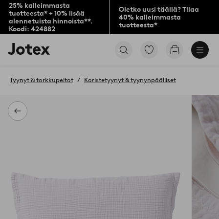
25% kalleimmasta
Oletko uusi täällä? Tilaa
tuotteesta* + 10% lisää
40% kalleimmasta
alennetuista hinnoista**.
tuotteesta*
Koodi: 424882
Jotex-
Siirry
Siirry
logo
merkittyihin
ostoskoriin
–
suosikkituotteisiin
siirry
Tyynyt & torkkupeitot
Koristetyynyt & tyynynpäälliset
aloitussivulle
Takaisin