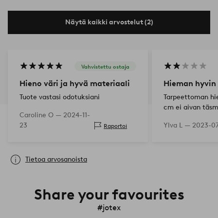
Näytä kaikki arvostelut (2)
Vahvistettu ostaja
Hieno väri ja hyvä materiaali
Hieman hyvin 
Tuote vastasi odotuksiani
Tarpeettoman hi
cm ei aivan täsm
Caroline O —
2024-11-
senttimetrejä s
23
Ylva L —
2023-07
Raportoi
suuntiin aiheutt
”unen"tyynyn isä
Lisäksi materiaa
Tietoa arvosanoista
Share your favourites
#jotex