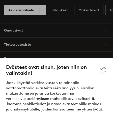
Asiakaspalvelu
Tilaukset
Maksutavat
T
Omat sivut
Tietoa Jotexista
Palvelumme
Evästeet ovat sinun, joten niin on
valintakin!
Ehdot
Jotex käyttää verkkosivuston toiminnalle
Ystävät
välttämättömiä evästeitä sekä analyysin, sisällön
mukauttamisen ja sinua koskevamman
verkkosivustoelämyksen mahdollistavia evästeitä.
Jaamme henkilötiedot ja nämä evästeet niille mainos-
Turvalliset maksut – maksa nyt tai erissä
ja analyysiyhtiöille, joiden kanssa teemme yhteistyötä.