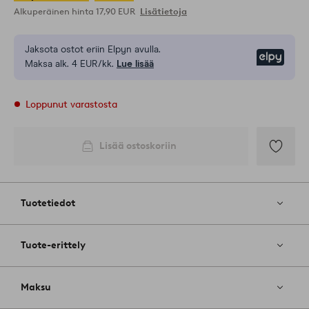
Alkuperäinen hinta
17,90 EUR
Lisätietoja
Jaksota ostot eriin Elpyn avulla.
Elpy
Maksa alk. 4 EUR/kk.
Lue lisää
Loppunut varastosta
Lisää ostoskoriin
Lisää
suosikkeih
Tuotetiedot
Tuote-erittely
Maksu