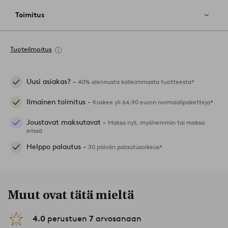
Toimitus
Tuoteilmoitus
Uusi asiakas? -
40% alennusta kalleimmasta tuotteesta*
Ilmainen toimitus -
Koskee yli 64,90 euron normaalipaketteja*
Joustavat maksutavat -
Maksa nyt, myöhemmin tai maksa
erissä
Helppo palautus -
30 päivän palautusoikeus*
Muut ovat tätä mieltä
4.0
perustuen
7
arvosanaan