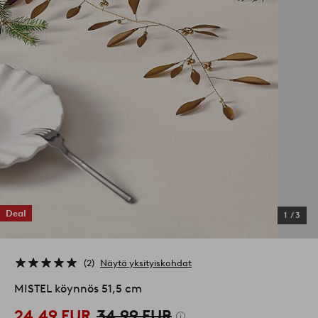
Deal
1
/
3
2
Näytä yksityiskohdat
MISTEL köynnös 51,5 cm
24,49 EUR
34,99 EUR