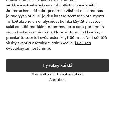
Omat sivut
verkkosivustoelämyksen mahdollistavia evästeitä.
Jaamme henkilötiedot ja nämä evästeet niille mainos-
Tietoa Jotexista
ja analyysiyhtiöille, joiden kanssa teemme yhteistyötä.
Tarkoituksena on analysoida, kuinka käytät sivustoa,
sekä edistää markkinointiamme, jotta saat paremmin
Palvelumme
sinua koskevia mainoksia. Napsauttamalla Hyväksy-
painiketta suostut evästeiden käyttöömme. Voit säätää
yksityiskohtia Asetukset-painikkeella.
Lue lisää
Ehdot
evästekäytännöstämme.
Ystävät
Hyväksy kaikki
Vain välttämättömät evästeet
Avaa
Asetukset
chat-
Turvalliset maksut – maksa nyt tai erissä
laati
Haluatko tietää
lisää maksuvaihtoehdoistamme
?
elpy