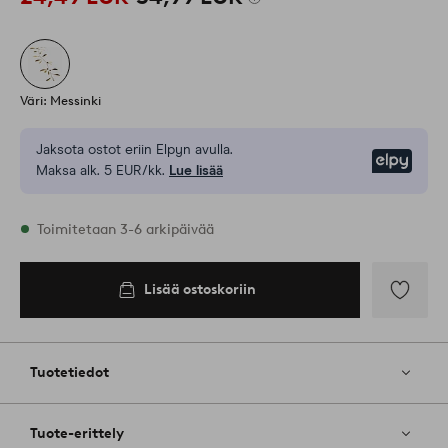
Väri: Messinki
Jaksota ostot eriin Elpyn avulla.
Elpy
Maksa alk. 5 EUR/kk.
Lue lisää
Varastossa
Toimitetaan 3-6 arkipäivää
Lisää ostoskoriin
Lisää
ostoskoriin
Lisää
suosikkeih
Tuotetiedot
Tuote-erittely