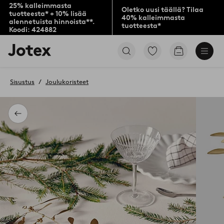
25% kalleimmasta
Oletko uusi täällä? Tilaa
tuotteesta* + 10% lisää
40% kalleimmasta
alennetuista hinnoista**.
tuotteesta*
Koodi: 424882
Jotex-
Siirry
Siirry
logo
merkittyihin
ostoskoriin
–
suosikkituotteisiin
siirry
Sisustus
Joulukoristeet
aloitussivulle
Takaisin