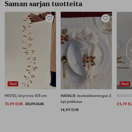
Saman sarjan tuotteita
Lisää
Lisää
suosikkeihin
suosikkeihin
Deal
Deal
MISTEL köynnös 103 cm
NATALIE
lautasliinarengas 2
NATALI
kpl pakkaus
31,99 EUR
39,99 EUR
23,79 E
14,99 EUR