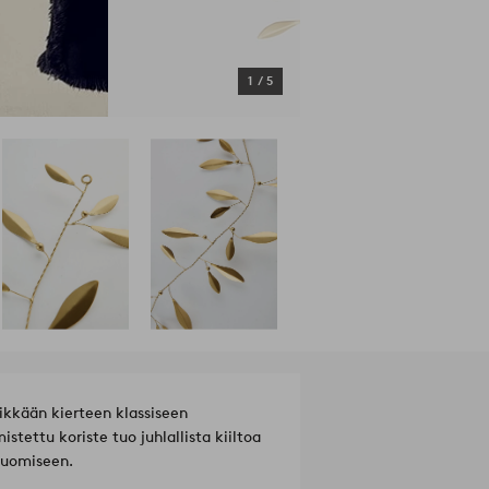
1
/
5
ikkään kierteen klassiseen
tettu koriste tuo juhlallista kiiltoa
 luomiseen.