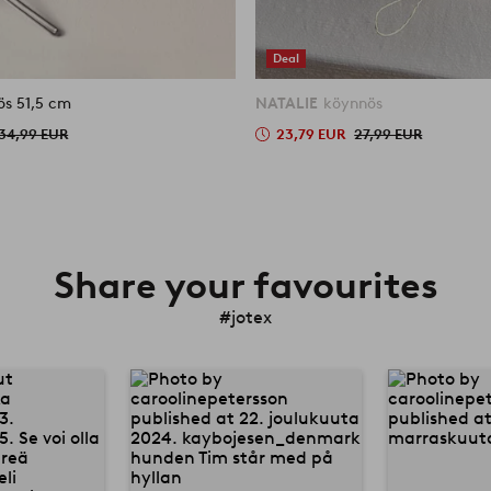
Deal
MISTEL köynnös 51,5 cm
NATALIE
köynnös
34,99 EUR
23,79 EUR
27,99 EUR
Share your favourites
#jotex