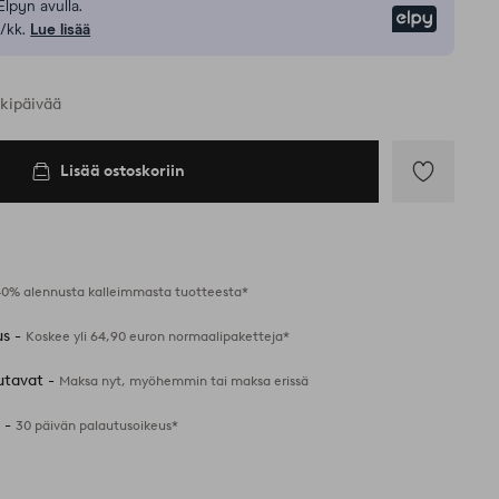
Elpyn avulla.
Elpy
/kk.
Lue lisää
rkipäivää
Lisää ostoskoriin
Lisää
suosikkeihin
40% alennusta kalleimmasta tuotteesta*
us -
Koskee yli 64,90 euron normaalipaketteja*
utavat -
Maksa nyt, myöhemmin tai maksa erissä
 -
30 päivän palautusoikeus*