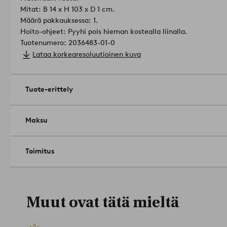
Mitat: B 14 x H 103 x D 1 cm.
Määrä pakkauksessa: 1.
Hoito-ohjeet: Pyyhi pois hieman kostealla liinalla.
Tuotenumero: 2036483-01-0
Lataa korkearesoluutioinen kuva
Tuote-erittely
Maksu
Toimitus
Muut ovat tätä mieltä