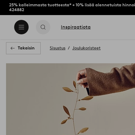
25% kalleimmasta tuotteesta* + 10% lisää alennetuista hinnoi
424882
Inspiraatiota
Takaisin
Sisustus
Joulukoristeet