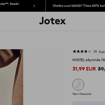
sta**. Koodi:
Oletko uusi täällä? Tilaa 40% ka
Jotex-
logo
–
siirry
aloitussivulle
9
4 ar
MISTEL köynnös 1
31,99 EUR
39
Väri: Messinki