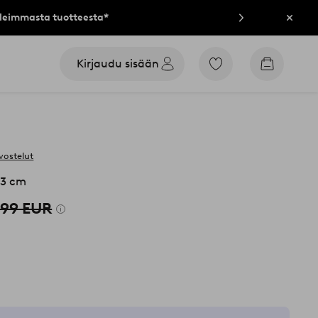
lleimmasta tuotteesta*
Sulje
Kirjaudu sisään
Siirry
Siirry
merkittyihin
ostoskori
suosikkituotteisiin
vostelut
03 cm
,99 EUR