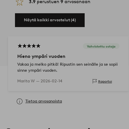
3.9
perustuen
9
arvosanaan
Näytä kaikki arvostelut (4)
Vahvistettu ostaja
Hieno ympäri vuoden
Vakaa ja melko pitkä! Ripustin sen seinälle ja se sopii
sinne ympäri vuoden.
Marita W —
2026-02-14
Raportoi
Tietoa arvosanoista