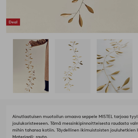
Deal
Ainutlaatuisen muotoilun omaava seppele MISTEL tarjoaa tyyl
joulukoristeeseen. Tämä messinkipinnoitteisesta raudasta valmis
mihin tahansa kotiin. Täydellinen ikimuistoisten jouluhetkien
Materiaali: rauta.