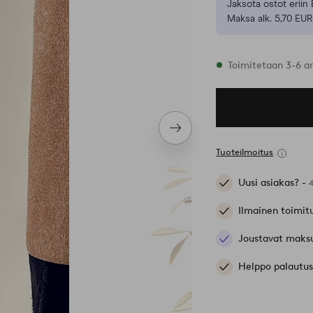
Jaksota ostot eriin 
Maksa alk. 5,70 EUR
Varastossa
Toimitetaan 3-6 a
Seuraava
tuote
Tuoteilmoitus
Uusi asiakas? -
Ilmainen toimit
Joustavat maks
Helppo palautus