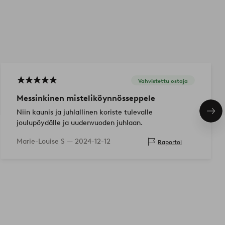
Vahvistettu ostaja
Messinkinen misteliköynnösseppele
Niin kaunis ja juhlallinen koriste tulevalle
Seu
tuo
joulupöydälle ja uudenvuoden juhlaan.
Marie-Louise S —
2024-12-12
Raportoi