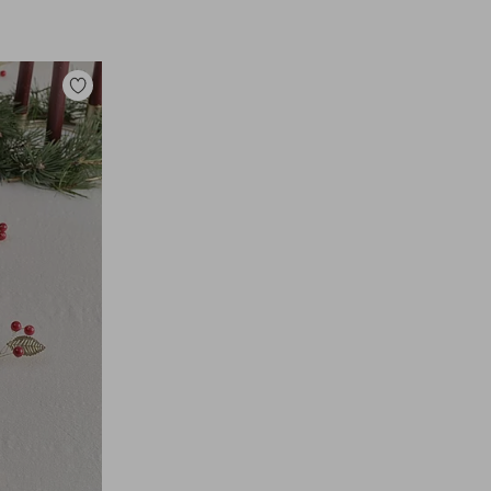
Lisää
suosikkeihin