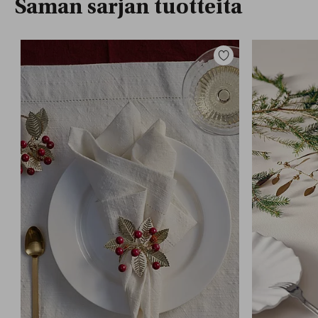
Saman sarjan tuotteita
Lisää
suosikkeihin